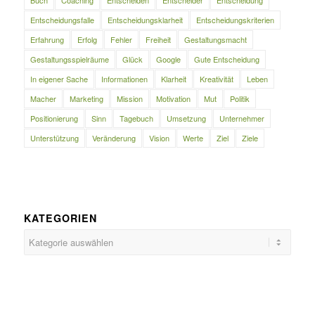
Buch
Coaching
Entscheiden
Entscheider
Entscheidung
Entscheidungsfalle
Entscheidungsklarheit
Entscheidungskriterien
Erfahrung
Erfolg
Fehler
Freiheit
Gestaltungsmacht
Gestaltungsspielräume
Glück
Google
Gute Entscheidung
In eigener Sache
Informationen
Klarheit
Kreativität
Leben
Macher
Marketing
Mission
Motivation
Mut
Politik
Positionierung
Sinn
Tagebuch
Umsetzung
Unternehmer
Unterstützung
Veränderung
Vision
Werte
Ziel
Ziele
KATEGORIEN
Kategorien