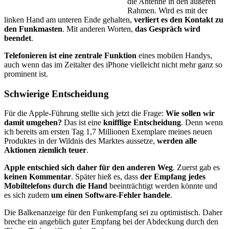
die Antenne in den äußeren
Rah­men. Wird es mit der
linken Hand am unteren Ende gehal­ten,
ver­liert es den Kon­takt zu
den Funk­mas­ten
. Mit anderen Worten,
das Gespräch wird
beendet
.
Telefonieren ist eine zentrale Funktion
eines mobilen Handys,
auch wenn das im Zeitalter des iPhone vielleicht nicht mehr ganz so
prominent ist.
Schwierige Entscheidung
Für die Apple-Führung stellte sich jetzt die Frage:
Wie sollen wir
da­mit umgehen?
Das ist eine
knifflige Entscheidung
. Denn wenn
ich be­reits am ersten Tag 1,7 Millionen Exemplare meines neuen
Produktes in der Wildnis des Marktes aussetze,
werden alle
Aktionen ziemlich teuer
.
Apple entschied sich daher für den anderen Weg
. Zuerst gab es
kei­nen Kommentar
. Später hieß es, dass
der Empfang jedes
Mobiltele­fons durch die Hand
beeinträchtigt werden könnte und
es sich zudem
um einen Software-Fehler handele
.
Die Balkenanzeige für den Funkempfang sei zu optimistisch. Daher
bre­che ein angeblich guter Empfang bei der Abdeckung durch den