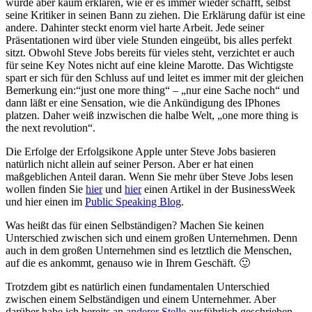
würde aber kaum erklären, wie er es immer wieder schafft, selbst
seine Kritiker in seinen Bann zu ziehen. Die Erklärung dafür ist eine
andere. Dahinter steckt enorm viel harte Arbeit. Jede seiner
Präsentationen wird über viele Stunden eingeübt, bis alles perfekt
sitzt. Obwohl Steve Jobs bereits für vieles steht, verzichtet er auch
für seine Key Notes nicht auf eine kleine Marotte. Das Wichtigste
spart er sich für den Schluss auf und leitet es immer mit der gleichen
Bemerkung ein:“just one more thing“ – „nur eine Sache noch“ und
dann läßt er eine Sensation, wie die Ankündigung des IPhones
platzen. Daher weiß inzwischen die halbe Welt, „one more thing is
the next revolution“.
Die Erfolge der Erfolgsikone Apple unter Steve Jobs basieren
natürlich nicht allein auf seiner Person. Aber er hat einen
maßgeblichen Anteil daran. Wenn Sie mehr über Steve Jobs lesen
wollen finden Sie
hier
und
hier
einen Artikel in der BusinessWeek
und hier einen im
Public Speaking Blog
.
Was heißt das für einen Selbständigen? Machen Sie keinen
Unterschied zwischen sich und einem großen Unternehmen. Denn
auch in dem großen Unternehmen sind es letztlich die Menschen,
auf die es ankommt, genauso wie in Ihrem Geschäft. 🙂
Trotzdem gibt es natürlich einen fundamentalen Unterschied
zwischen einem Selbständigen und einem Unternehmer. Aber
darüber habe ich bereits an
anderer Stelle
ausführlich geschrieben.