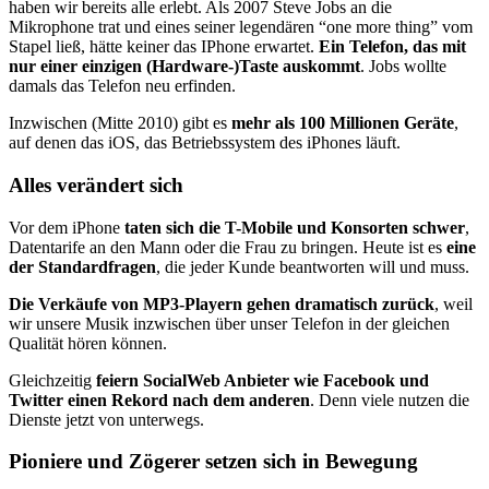
haben wir bereits alle erlebt. Als 2007 Steve Jobs an die
Mikrophone trat und eines seiner legendären “one more thing” vom
Stapel ließ, hätte keiner das IPhone erwartet.
Ein Telefon, das mit
nur einer einzigen (Hard­ware-)Taste auskommt
. Jobs wollte
damals das Telefon neu erfinden.
Inzwischen (Mitte 2010) gibt es
mehr als 100 Millionen Geräte
,
auf denen das iOS, das Betriebssystem des iPhones läuft.
Alles verändert sich
Vor dem iPhone
taten sich die T-Mobile und Konsorten schwer
,
Da­tentarife an den Mann oder die Frau zu bringen. Heute ist es
eine
der Standardfragen
, die jeder Kunde beantworten will und muss.
Die Verkäufe von MP3-Playern gehen dramatisch zurück
, weil
wir unsere Musik inzwischen über unser Telefon in der gleichen
Qualität hören können.
Gleichzeitig
feiern SocialWeb Anbieter wie Facebook und
Twitter einen Rekord nach dem anderen
. Denn viele nutzen die
Dienste jetzt von unterwegs.
Pioniere und Zögerer setzen sich in Bewegung