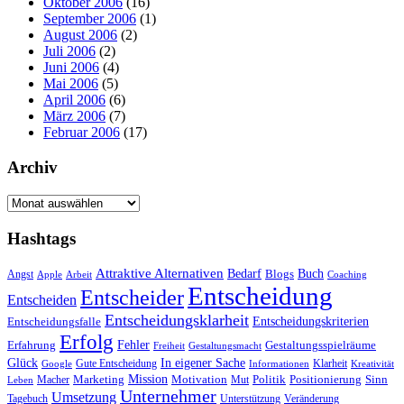
Oktober 2006
(16)
September 2006
(1)
August 2006
(2)
Juli 2006
(2)
Juni 2006
(4)
Mai 2006
(5)
April 2006
(6)
März 2006
(7)
Februar 2006
(17)
Archiv
Archiv
Hashtags
Attraktive Alternativen
Buch
Bedarf
Angst
Blogs
Apple
Arbeit
Coaching
Entscheidung
Entscheider
Entscheiden
Entscheidungsklarheit
Entscheidungskriterien
Entscheidungsfalle
Erfolg
Fehler
Erfahrung
Gestaltungsspielräume
Freiheit
Gestaltungsmacht
Glück
In eigener Sache
Gute Entscheidung
Klarheit
Google
Informationen
Kreativität
Mission
Marketing
Motivation
Politik
Positionierung
Sinn
Macher
Mut
Leben
Unternehmer
Umsetzung
Tagebuch
Unterstützung
Veränderung