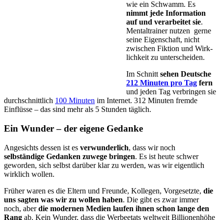
wie ein Schwamm. Es
nimmt jede Information
auf und ver­ar­bei­tet sie
.
Mentaltrainer nut­zen gerne
seine Eigenschaft, nicht
zwischen Fiktion und Wirk­
lich­keit zu unterscheiden.
Im Schnitt
sehen Deutsche
212 Minuten pro Tag
fern
und jeden Tag verbringen sie
durchschnittlich
100 Minuten
im Internet. 312 Minuten fremde
Einflüsse – das sind mehr als 5 Stunden täglich.
Ein Wunder – der eigene Gedanke
Angesichts dessen ist es
verwunderlich
, dass wir noch
selbständige Gedanken zuwege bringen
. Es ist heute schwer
geworden, sich selbst darüber klar zu werden, was wir eigentlich
wirklich wollen.
Früher waren es die Eltern und Freunde, Kollegen, Vorgesetzte,
die
uns sagten was wir zu wollen haben
. Die gibt es zwar immer
noch, aber
die modernen Medien laufen ihnen schon lange den
Rang
ab. Kein Wunder, dass die Werbeetats weltweit Billionenhöhe