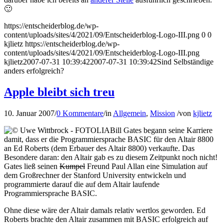
🙂
https://entscheiderblog.de/wp-
content/uploads/sites/4/2021/09/Entscheiderblog-Logo-III.png
0
0
kjlietz
https://entscheiderblog.de/wp-
content/uploads/sites/4/2021/09/Entscheiderblog-Logo-III.png
kjlietz
2007-07-31 10:39:42
2007-07-31 10:39:42
Sind Selbständige
anders erfolgreich?
Apple bleibt sich treu
10. Januar 2007
/
0 Kommentare
/
in
Allgemein
,
Mission
/
von
kjlietz
Bill Gates begann seine Karriere
damit, dass er die Programmiersprache BASIC für den Altair 8800
an Ed Roberts (dem Erbauer des Altair 8800) verkaufte. Das
Besondere daran: den Altair gab es zu diesem Zeitpunkt noch nicht!
Gates ließ seinen
Kumpel
Freund Paul Allan eine Simulation auf
dem Großrechner der Stanford University entwickeln und
programmierte darauf die auf dem Altair laufende
Programmiersprache BASIC.
Ohne diese wäre der Altair damals relativ wertlos geworden. Ed
Roberts brachte den Altair zusammen mit BASIC erfolgreich auf