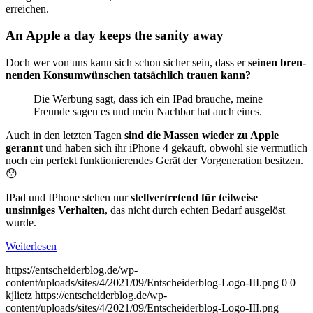
erreichen.
An Apple a day keeps the sanity away
Doch wer von uns kann sich schon sicher sein, dass er
seinen bren­
nen­den Konsumwünschen tatsächlich trauen kann?
Die Werbung sagt, dass ich ein IPad brauche, meine
Freunde sagen es und mein Nachbar hat auch eines.
Auch in den letzten Tagen
sind die Massen wieder zu Apple
gerannt
und haben sich ihr iPhone 4 gekauft, obwohl sie vermutlich
noch ein perfekt funktionierendes Gerät der Vorgeneration besitzen.
😯
IPad und IPhone stehen nur
stellvertretend für teilweise
unsinniges Verhalten
, das nicht durch echten Bedarf ausgelöst
wurde.
Weiterlesen
https://entscheiderblog.de/wp-
content/uploads/sites/4/2021/09/Entscheiderblog-Logo-III.png
0
0
kjlietz
https://entscheiderblog.de/wp-
content/uploads/sites/4/2021/09/Entscheiderblog-Logo-III.png