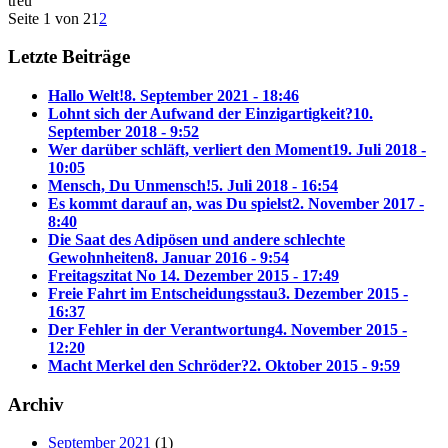
treu
Seite 1 von 2
1
2
Letzte Beiträge
Hallo Welt!
8. September 2021 - 18:46
Lohnt sich der Aufwand der Einzigartigkeit?
10.
September 2018 - 9:52
Wer darüber schläft, verliert den Moment
19. Juli 2018 -
10:05
Mensch, Du Unmensch!
5. Juli 2018 - 16:54
Es kommt darauf an, was Du spielst
2. November 2017 -
8:40
Die Saat des Adipösen und andere schlechte
Gewohnheiten
8. Januar 2016 - 9:54
Freitagszitat No 1
4. Dezember 2015 - 17:49
Freie Fahrt im Entscheidungsstau
3. Dezember 2015 -
16:37
Der Fehler in der Verantwortung
4. November 2015 -
12:20
Macht Merkel den Schröder?
2. Oktober 2015 - 9:59
Archiv
September 2021
(1)