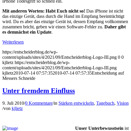
iPhone Todesgriff so schnell ein.
Mit anderen Worten: Habt Euch nicht so!
Das iPhone ist nicht
das ein­zige Gerät, dass durch die Hand im Empfang beeinträchtigt
wird. Da es aber das einzige Gerät ist, dessen Empfang vollkommen
zusammen bricht, geben wir einen Software-Fehler zu.
Daher gibt
es demnächst ein Update
.
Weiterlesen
https://entscheiderblog.de/wp-
content/uploads/sites/4/2021/09/Entscheiderblog-Logo-III.png
0
0
kjlietz
https://entscheiderblog.de/wp-
content/uploads/sites/4/2021/09/Entscheiderblog-Logo-III.png
kjlietz
2010-07-14 07:57:35
2010-07-14 07:57:35
Entscheidung auf
Messers Schneide
Unter fremdem Einfluss
9. Juli 2010
/
0 Kommentare
/
in
Stärken entwickeln
,
Tagebuch
,
Vision
/
von
kjlietz
Unser Unterbewusstsein
ist