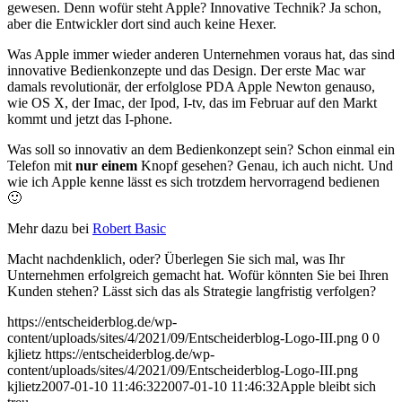
gewesen. Denn wofür steht Apple? Innovative Technik? Ja schon,
aber die Entwickler dort sind auch keine Hexer.
Was Apple immer wieder anderen Unternehmen voraus hat, das sind
innovative Bedienkonzepte und das Design. Der erste Mac war
damals revolutionär, der erfolglose PDA Apple Newton genauso,
wie OS X, der Imac, der Ipod, I-tv, das im Februar auf den Markt
kommt und jetzt das I-phone.
Was soll so innovativ an dem Bedienkonzept sein? Schon einmal ein
Telefon mit
nur einem
Knopf gesehen? Genau, ich auch nicht. Und
wie ich Apple kenne lässt es sich trotzdem hervorragend bedienen
🙂
Mehr dazu bei
Robert Basic
Macht nachdenklich, oder? Überlegen Sie sich mal, was Ihr
Unternehmen erfolgreich gemacht hat. Wofür könnten Sie bei Ihren
Kunden stehen? Lässt sich das als Strategie langfristig verfolgen?
https://entscheiderblog.de/wp-
content/uploads/sites/4/2021/09/Entscheiderblog-Logo-III.png
0
0
kjlietz
https://entscheiderblog.de/wp-
content/uploads/sites/4/2021/09/Entscheiderblog-Logo-III.png
kjlietz
2007-01-10 11:46:32
2007-01-10 11:46:32
Apple bleibt sich