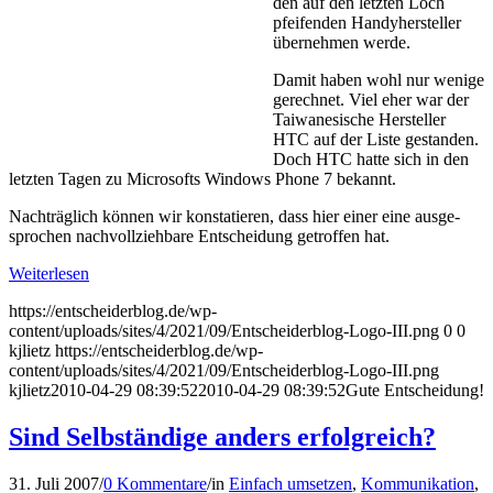
den auf den letzten Loch
pfeifenden Handyhersteller
übernehmen werde.
Damit haben wohl nur wenige
gerechnet. Viel eher war der
Taiwanesische Hersteller
HTC auf der Liste gestanden.
Doch HTC hatte sich in den
letzten Tagen zu Microsofts Windows Phone 7 bekannt.
Nachträglich können wir konstatieren, dass hier einer eine aus­ge­
sprochen nachvollziehbare Entscheidung getroffen hat.
Weiterlesen
https://entscheiderblog.de/wp-
content/uploads/sites/4/2021/09/Entscheiderblog-Logo-III.png
0
0
kjlietz
https://entscheiderblog.de/wp-
content/uploads/sites/4/2021/09/Entscheiderblog-Logo-III.png
kjlietz
2010-04-29 08:39:52
2010-04-29 08:39:52
Gute Entscheidung!
Sind Selbständige anders erfolgreich?
31. Juli 2007
/
0 Kommentare
/
in
Einfach umsetzen
,
Kommunikation
,