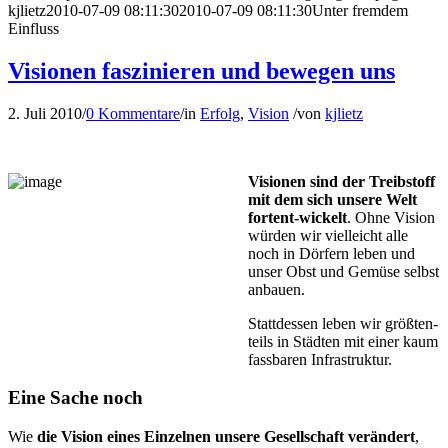
kjlietz
2010-07-09 08:11:30
2010-07-09 08:11:30
Unter fremdem
Einfluss
Visionen faszinieren und bewegen uns
2. Juli 2010
/
0 Kommentare
/
in
Erfolg
,
Vision
/
von
kjlietz
Visionen sind der Treibstoff
mit dem sich unsere Welt
fortent-wickelt
. Ohne Vision
würden wir vielleicht alle
noch in Dörfern leben und
unser Obst und Gemüse selbst
anbauen.
Stattdessen leben wir größten­
teils in Städten mit einer kaum
fassba­ren Infrastruktur.
Eine Sache noch
Wie
die Vision eines Einzelnen unsere Gesellschaft verändert
,