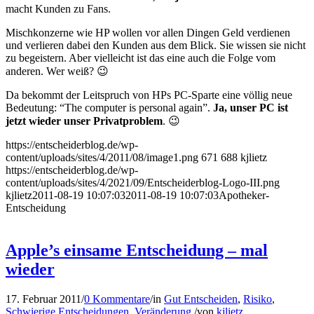
macht Kunden zu Fans.
Mischkonzerne wie HP wollen vor allen Dingen Geld verdienen
und verlieren dabei den Kunden aus dem Blick. Sie wissen sie nicht
zu begeistern. Aber vielleicht ist das eine auch die Folge vom
anderen. Wer weiß? 😉
Da bekommt der Leitspruch von HPs PC-Sparte eine völlig neue
Bedeutung: “The computer is personal again”.
Ja, unser PC ist
jetzt wieder unser Privatproblem
. 😉
https://entscheiderblog.de/wp-
content/uploads/sites/4/2011/08/image1.png
671
688
kjlietz
https://entscheiderblog.de/wp-
content/uploads/sites/4/2021/09/Entscheiderblog-Logo-III.png
kjlietz
2011-08-19 10:07:03
2011-08-19 10:07:03
Apotheker-
Entscheidung
Apple’s einsame Entscheidung – mal
wieder
17. Februar 2011
/
0 Kommentare
/
in
Gut Entscheiden
,
Risiko
,
Schwierige Entscheidungen
,
Veränderung
/
von
kjlietz