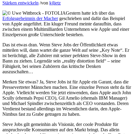
Stärken entwickeln
/
von
kjlietz
Gestern hatte ich über das
Erfolgsgeheimnis der Macher
geschrieben und dafür das Beispiel
von Apple angeführt. Ein kluger Freund meinte daraufhin, dass
zwischen einem Multimilliarden Unternehmen wie Apple und einer
Einzelperson große Unterschiede bestehen.
Das ist etwas dran. Wenn Steve Jobs der Öffentlichkeit etwas
mitteilen will, dann wartet die ganze Welt auf seine „Key Note“. Er
ist berüchtigt, alle Zuhörer mit seiner pefekten Steve-Show in den
Bann zu ziehen. Legendär sein „reality distortion field“ – seine
Fähigkeit, bei seinen Zuhörern das kritische Denken
auszuschalten…
Merken Sie etwas? Ja, Steve Jobs ist für Apple ein Garant, dass die
Pressevertreter Männchen machen. Eine einzelne Person steht da für
Apple. Vielleicht werden Sie jetzt einwenden, dass Apple auch John
Scully (ehemals Pepsi CEO), Gil Amelio (ehemals IBM Manager)
und Michael Spindler zwischenzeitlich als CEO vorstanden. Deren
Verdienst bestand allerdings im Wesentlichen darin, den Apple-
Nimbus fast zu Grabe getragen zu haben.
Steve Jobs gilt gemeinhin als Visionär, der coole Produkte für
anspruchsvolle Konsumenten auf den Markt bringt. Das allein