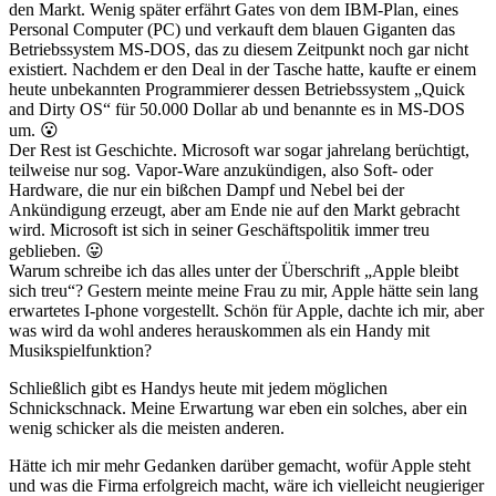
den Markt. Wenig später erfährt Gates von dem IBM-Plan, eines
Personal Computer (PC) und verkauft dem blauen Giganten das
Betriebssystem MS-DOS, das zu diesem Zeitpunkt noch gar nicht
existiert. Nachdem er den Deal in der Tasche hatte, kaufte er einem
heute unbekannten Programmierer dessen Betriebssystem „Quick
and Dirty OS“ für 50.000 Dollar ab und benannte es in MS-DOS
um. 😮
Der Rest ist Geschichte. Microsoft war sogar jahrelang berüchtigt,
teilweise nur sog. Vapor-Ware anzukündigen, also Soft- oder
Hardware, die nur ein bißchen Dampf und Nebel bei der
Ankündigung erzeugt, aber am Ende nie auf den Markt gebracht
wird. Microsoft ist sich in seiner Geschäftspolitik immer treu
geblieben. 😛
Warum schreibe ich das alles unter der Überschrift „Apple bleibt
sich treu“? Gestern meinte meine Frau zu mir, Apple hätte sein lang
erwartetes I-phone vorgestellt. Schön für Apple, dachte ich mir, aber
was wird da wohl anderes herauskommen als ein Handy mit
Musikspielfunktion?
Schließlich gibt es Handys heute mit jedem möglichen
Schnickschnack. Meine Erwartung war eben ein solches, aber ein
wenig schicker als die meisten anderen.
Hätte ich mir mehr Gedanken darüber gemacht, wofür Apple steht
und was die Firma erfolgreich macht, wäre ich vielleicht neugieriger