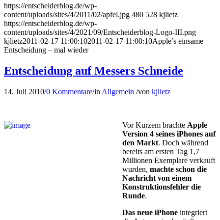
https://entscheiderblog.de/wp-
content/uploads/sites/4/2011/02/apfel.jpg
480
528
kjlietz
https://entscheiderblog.de/wp-
content/uploads/sites/4/2021/09/Entscheiderblog-Logo-III.png
kjlietz
2011-02-17 11:00:10
2011-02-17 11:00:10
Apple’s einsame
Entscheidung – mal wieder
Entscheidung auf Messers Schneide
14. Juli 2010
/
0 Kommentare
/
in
Allgemein
/
von
kjlietz
Vor Kurzem brachte
Apple
Ver­sion 4 seines iPhones auf
den Markt
. Doch während
bereits am ersten Tag 1,7
Millionen Ex­em­pla­re verkauft
wurden,
machte schon die
Nachricht von einem
Konstruktionsfehler die
Runde
.
Das neue iPhone
integriert