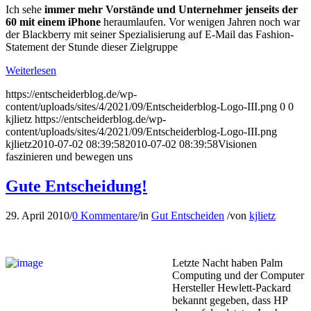
Ich sehe
immer mehr Vorstände und Unternehmer jenseits der
60 mit einem iPhone
heraumlaufen. Vor wenigen Jahren noch war
der Blackberry mit seiner Spezialisierung auf E-Mail das Fashion-
Statement der Stunde dieser Zielgruppe
Weiterlesen
https://entscheiderblog.de/wp-
content/uploads/sites/4/2021/09/Entscheiderblog-Logo-III.png
0
0
kjlietz
https://entscheiderblog.de/wp-
content/uploads/sites/4/2021/09/Entscheiderblog-Logo-III.png
kjlietz
2010-07-02 08:39:58
2010-07-02 08:39:58
Visionen
faszinieren und bewegen uns
Gute Entscheidung!
29. April 2010
/
0 Kommentare
/
in
Gut Entscheiden
/
von
kjlietz
Letzte Nacht haben Palm
Computing und der Computer
Hersteller Hewlett-Packard
bekannt gegeben, dass HP