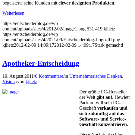
begeisterte seine Kunden mit
clever designten Produkten
.
Weiterlesen
https://entscheiderblog.de/wp-
content/uploads/sites/4/2012/02/image1.png
531
419
kjlietz
https://entscheiderblog.de/wp-
content/uploads/sites/4/2021/09/Entscheiderblog-Logo-III.png
kjlietz
2012-02-09 14:09:17
2012-02-09 14:09:17
Stark gemacht!
Apotheker-Entscheidung
19. August 2011
/
0 Kommentare
/
in
Unternehmerisches Denken
,
Vision
/
von
kjlietz
Der größte PC-Hersteller
der Welt
gibt auf
. Hewlett-
Packard will sein PC-
Geschäft
verkau­fen und
sich zukünftig auf das
Software- und Ser­vice-
Geschäft konzentrieren
.
Diese Nachricht schlug