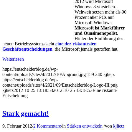
2012 wird Microsoft
Windows 8 vorstellen.
Weltweit setzen mehr als 90
Prozent aller PCs auf
Microsoft Windows.
Microsoft ist Markführer
und Quasimonopo­list
.
Hinter der Einführung des
neuen Betriebssystems steht
eine der riskantesten
Geschäftsentscheidungen
, die Microsoft jemals getroffen hat.
Weiterlesen
https://entscheiderblog.de/wp-
content/uploads/sites/4/2012/10/Abgrund.jpg
159
240
kjlietz
https://entscheiderblog.de/wp-
content/uploads/sites/4/2021/09/Entscheiderblog-Logo-III.png
kjlietz
2012-10-25 13:18:53
2012-10-25 13:18:53
Eine riskante
Entscheidung
Stark gemacht!
9. Februar 2012
/
2 Kommentare
/
in
Stärken entwickeln
/
von
kjlietz