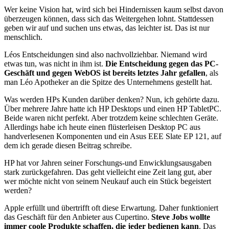
Wer keine Vision hat, wird sich bei Hindernissen kaum selbst davon
überzeugen können, dass sich das Weitergehen lohnt. Stattdessen
geben wir auf und suchen uns etwas, das leichter ist. Das ist nur
menschlich.
Léos Entscheidungen sind also nachvollziehbar. Niemand wird
etwas tun, was nicht in ihm ist.
Die Entscheidung gegen das PC-
Geschäft und gegen WebOS ist bereits letztes Jahr gefallen
, als
man Léo Apotheker an die Spitze des Unternehmens gestellt hat.
Was werden HPs Kunden darüber denken? Nun, ich gehörte dazu.
Über mehrere Jahre hatte ich HP Desktops und einen HP TabletPC.
Beide waren nicht perfekt. Aber trotzdem keine schlechten Geräte.
Allerdings habe ich heute einen flüsterleisen Desktop PC aus
handverlesenen Komponenten und ein Asus EEE Slate EP 121, auf
dem ich gerade diesen Beitrag schreibe.
HP hat vor Jahren seiner Forschungs-und Enwicklungsausgaben
stark zurückgefahren. Das geht vielleicht eine Zeit lang gut, aber
wer möchte nicht von seinem Neukauf auch ein Stück begeistert
werden?
Apple erfüllt und übertrifft oft diese Erwartung. Daher funktioniert
das Geschäft für den Anbieter aus Cupertino.
Steve Jobs wollte
immer coole Produkte schaffen, die jeder bedienen kann
. Das