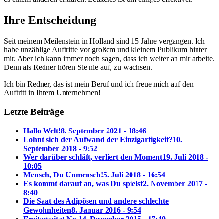
Ihre Entscheidung
Seit meinem Meilenstein in Holland sind 15 Jahre vergangen. Ich
habe unzählige Auftritte vor großem und kleinem Publikum hinter
mir. Aber ich kann immer noch sagen, dass ich weiter an mir arbeite.
Denn als Redner hören Sie nie auf, zu wachsen.
Ich bin Redner, das ist mein Beruf und ich freue mich auf den
Auftritt in Ihrem Unternehmen!
Letzte Beiträge
Hallo Welt!
8. September 2021 - 18:46
Lohnt sich der Aufwand der Einzigartigkeit?
10.
September 2018 - 9:52
Wer darüber schläft, verliert den Moment
19. Juli 2018 -
10:05
Mensch, Du Unmensch!
5. Juli 2018 - 16:54
Es kommt darauf an, was Du spielst
2. November 2017 -
8:40
Die Saat des Adipösen und andere schlechte
Gewohnheiten
8. Januar 2016 - 9:54
Freitagszitat No 1
4. Dezember 2015 - 17:49