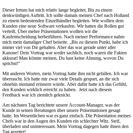
Dieser Irrtum hat mich relativ lange begleitet. Bis zu einem
denkwürdigen Auftritt. Ich sollte damals meinen Chef nach Holland
zu einem bedeutenden Einzelhändler begleiten. Wie wollten dem
Kunden eine neue Software verkaufen. Wir hatten die Rollen gut
verteilt. Über mehre Präsentationen wollten wir die
Kaufentscheidung herbeiführen. Nach meiner Performance nahm
mich mein damaliger Chef beiseite. „Bis zu diesem Punkt, habe ich
immer viel von Dir gehalten. Aber das war gerade unter aller
Kanone! Dein Vortrag war weder sachlich, noch waren die Fakten
akkurat! Man könnte meinen, Du hast keine Ahnung, wovon Du
sprichst!“
Mit anderen Worten, mein Vortrag hatte ihm nicht gefallen. Ich war
überrascht. Ich hatte mir zwar viele Details gespart, an die sich
ohnehin niemand erinnern würde. Aber dafür hatte ich das Gefühl,
den Kunden wirklich erreicht zu haben. Jetzt nach diesem
Feedback war ich ziemlich geknickt.
Am nächsten Tag berichtete unsere Account-Manager, was der
Kunde in seinen Beratungen über unsere Präsentationen gesagt
hatte. Im Wesentlichen war es ganz einfach. Die Präsentation meines
Chefs war in den Augen des Kunden ein schlechter Witz. Steif,
überladen und uninteressant. Mein Vortrag dagegen hatte ihnen den
Tag gerettet!