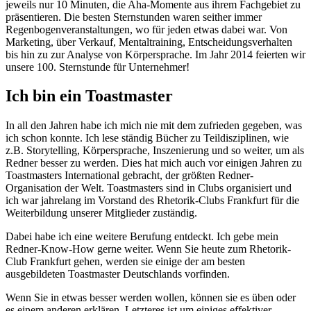
jeweils nur 10 Minuten, die Aha-Momente aus ihrem Fachgebiet zu
präsentieren. Die besten Sternstunden waren seither immer
Regenbogenveranstaltungen, wo für jeden etwas dabei war. Von
Marketing, über Verkauf, Mentaltraining, Entscheidungsverhalten
bis hin zu zur Analyse von Körpersprache. Im Jahr 2014 feierten wir
unsere 100. Sternstunde für Unternehmer!
Ich bin ein Toastmaster
In all den Jahren habe ich mich nie mit dem zufrieden gegeben, was
ich schon konnte. Ich lese ständig Bücher zu Teildisziplinen, wie
z.B. Storytelling, Körpersprache, Inszenierung und so weiter, um als
Redner besser zu werden. Dies hat mich auch vor einigen Jahren zu
Toastmasters International gebracht, der größten Redner-
Organisation der Welt. Toastmasters sind in Clubs organisiert und
ich war jahrelang im Vorstand des Rhetorik-Clubs Frankfurt für die
Weiterbildung unserer Mitglieder zuständig.
Dabei habe ich eine weitere Berufung entdeckt. Ich gebe mein
Redner-Know-How gerne weiter. Wenn Sie heute zum Rhetorik-
Club Frankfurt gehen, werden sie einige der am besten
ausgebildeten Toastmaster Deutschlands vorfinden.
Wenn Sie in etwas besser werden wollen, können sie es üben oder
es einem anderen erklären. Letzteres ist um einiges effektiver.