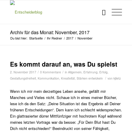
Archiv für das Monat: November, 2017
Du bist hier:
Startseite
/
Ihr Redner
/
2017
/
November
Es kommt darauf an, was Du spielst
/
/
2. November 2017
0 Kommentare
in
Allgemein
,
Erfahrung
,
Erfolg
,
/
Gestaltungsfreiheit
,
Kommunikation
,
Kreativität
,
Stärken entwickeln
von
kjlietz
Wenn ich mir mein derzeitiges Leben ansehe, gefällt mir
Manches und Vieles nicht. Schaue ich in eines meiner Bücher,
lese ich da den Satz: „Deine Situation ist das Ergebnis all Deiner
früheren Entscheidungen“. Dem kann ich schlecht widersprechen.
Ein glattrasierter dürrer Mittfünfziger mit hochrotem Kopf während
meines letzten Vortrags war da besser. „Für Dein Blut hast Du
Dich nicht entschieden!“ Beeindruckt von seiner Fähigkeit,