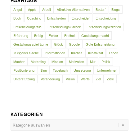
HASHTAGS
Angst
Apple
Arbeit
Attraktive Alternativen
Bedarf
Blogs
Buch
Coaching
Entscheiden
Entscheider
Entscheidung
Entscheidungsfalle
Entscheidungsklarheit
Entscheidungskriterien
Erfahrung
Erfolg
Fehler
Freiheit
Gestaltungsmacht
Gestaltungsspielräume
Glück
Google
Gute Entscheidung
In eigener Sache
Informationen
Klarheit
Kreativität
Leben
Macher
Marketing
Mission
Motivation
Mut
Politik
Positionierung
Sinn
Tagebuch
Umsetzung
Unternehmer
Unterstützung
Veränderung
Vision
Werte
Ziel
Ziele
KATEGORIEN
Kategorien