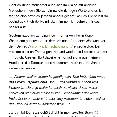
Geht es Ihnen manchmal auch so? Im Dialog mit anderen
Menschen finden Sie auf einmal die richtigen Worte und es ist
fast so also hätte es jemand anders gesagt, weil es Sie selbst so
beeindruckt? Ich denke mir dann immer: Ich schreib mir das
besser auf!
Gestern habe ich auf einen Kommentar von Herrn Kopp-
Wichmann geantwortet, in dem ich mich für meine Wortwahl von
dem Beitrag „
Vision vs. Entschuldigung…
“ entschuldige. Bei
meinem eigenen Thema geht hin und wieder die Leidenschaft mit
mir durch. Gestern floß dabei eine Formulierung aus meinen
Händen in die Tastatur, die ich bestimmt noch in zehn Jahren
verwenden werde:
„
…Visionen sollten immer langfristig sein. Das heißt dann auch,
dass mein ursprüngliches Bild … irgendwann nur noch eine
Etappe ist. Denn je weiter ich mich entwickle, desto weiter
entwickelt sich auch meine Vision. Daher kommt der wahre
Visionär nie an, aber ist immer “angekommen” im Leben, weil er
das Hier und Jetzt zu schätzen weiß…
“
Ja! Ja! Ja! Der Satz gehört direkt in mein zweites Buch! 🙂