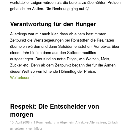
wertstabiler zeigen würden als die bereits zu überhöhten Preisen
gehandelten Aktien. Die Rechnung ging auf 🙂
Verantwortung für den Hunger
Allerdings war mir auch klar, dass ab einem bestimmten
Zeitpunkt die Wertsteigerungen bei Rohstoffen die Realitäten
überholen würden und dann Schäden entstehen. Vor etwas über
einem Jahr bin ich dann aus den Softcommodities
ausgestiegen. Das sind so nette Dinge, wie Weizen, Mais,
Zucker etc. Denn ab dem Zeitpunkt begann der für die Armen
dieser Welt so vernichtende Höhenflug der Preise.
Weiterlesen
Respekt: Die Entscheider von
morgen
/
/
15. April 2008
1 Kommentar
in
Allgemein
,
Attraktive Alternativen
,
Einfach
/
umsetzen
von
kjlietz