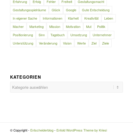
Erfahrung
Erfolg
Fehler
Freiheit
Gestaltungsmacht
Gestaltungsspielräume
Glück
Google
Gute Entscheidung
In eigener Sache
Informationen
Klarheit
Kreativität
Leben
Macher
Marketing
Mission
Motivation
Mut
Politik
Positionierung
Sinn
Tagebuch
Umsetzung
Unternehmer
Unterstützung
Veränderung
Vision
Werte
Ziel
Ziele
KATEGORIEN
Kategorien
© Copyright -
Entscheiderblog
-
Enfold WordPress Theme by Kriesi