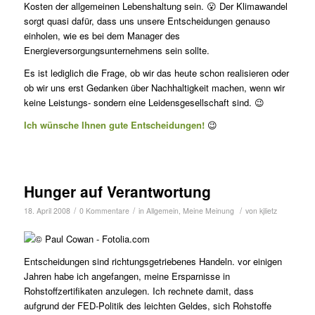
Kosten der allgemeinen Lebenshaltung sein. 😮 Der Klimawandel
sorgt quasi dafür, dass uns unsere Entscheidungen genauso
einholen, wie es bei dem Manager des
Energieversorgungsunternehmens sein sollte.
Es ist lediglich die Frage, ob wir das heute schon realisieren oder
ob wir uns erst Gedanken über Nachhaltigkeit machen, wenn wir
keine Leistungs- sondern eine Leidensgesellschaft sind. 😉
Ich wünsche Ihnen gute Entscheidungen!
😉
Hunger auf Verantwortung
/
/
/
18. April 2008
0 Kommentare
in
Allgemein
,
Meine Meinung
von
kjlietz
Entscheidungen sind richtungsgetriebenes Handeln. vor einigen
Jahren habe ich angefangen, meine Ersparnisse in
Rohstoffzertifikaten anzulegen. Ich rechnete damit, dass
aufgrund der FED-Politik des leichten Geldes, sich Rohstoffe