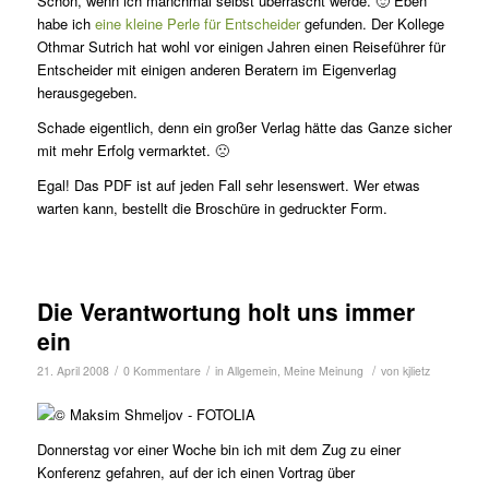
Schön, wenn ich manchmal selbst überrascht werde. 🙂 Eben
habe ich
eine kleine Perle für Entscheider
gefunden. Der Kollege
Othmar Sutrich hat wohl vor einigen Jahren einen Reiseführer für
Entscheider mit einigen anderen Beratern im Eigenverlag
herausgegeben.
Schade eigentlich, denn ein großer Verlag hätte das Ganze sicher
mit mehr Erfolg vermarktet. 🙁
Egal! Das PDF ist auf jeden Fall sehr lesenswert. Wer etwas
warten kann, bestellt die Broschüre in gedruckter Form.
Die Verantwortung holt uns immer
ein
/
/
/
21. April 2008
0 Kommentare
in
Allgemein
,
Meine Meinung
von
kjlietz
Donnerstag vor einer Woche bin ich mit dem Zug zu einer
Konferenz gefahren, auf der ich einen Vortrag über