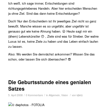
Ich weiß, ich sage immer, Entscheidungen sind
richtungsgetriebenes Handeln. Aber hier entscheiden Menschen
ja ohne Ziel. Sind das dann keine Entscheidungen?
Doch! Nur den Entscheidern ist ihr jeweiliges Ziel nicht so ganz
bewußt. Manche wissen es so ungefähr, aber ungefähr ist
genauso gut wie keine Ahnung haben. 😮 Heute sagt mir ein
(ähem) Lebenskünstler 😯 , Ziele sind was für Streber. Der wahre
Luxus ist es, keine Ziele zu haben und das Leben einfach laufen
zu lassen.
Also: Wo werden Sie demnächst ankommen? Wissen Sie das
schon, oder lassen Sie sich überraschen? 😎
Die Geburtsstunde eines genialen
Satzes
/
/
/
5. April 2008
0 Kommentare
in
Allgemein
,
Vision
von
kjlietz