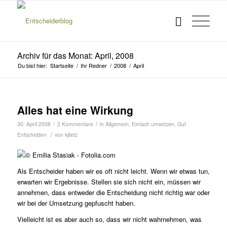
Archiv für das Monat: April, 2008
Du bist hier:
Startseite
/
Ihr Redner
/
2008
/
April
Alles hat eine Wirkung
/
/
30. April 2008
2 Kommentare
in
Allgemein
,
Einfach umsetzen
,
Gut
/
Entscheiden
von
kjlietz
Als Entscheider haben wir es oft nicht leicht. Wenn wir etwas tun,
erwarten wir Ergebnisse. Stellen sie sich nicht ein, müssen wir
annehmen, dass entweder die Entscheidung nicht richtig war oder
wir bei der Umsetzung gepfuscht haben.
Vielleicht ist es aber auch so, dass wir nicht wahrnehmen, was