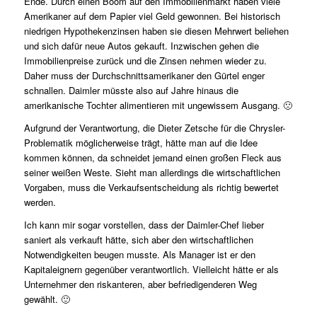
Ende. Durch einen Boom auf den Immobilienmarkt haben viele
Amerikaner auf dem Papier viel Geld gewonnen. Bei historisch
niedrigen Hypothekenzinsen haben sie diesen Mehrwert beliehen
und sich dafür neue Autos gekauft. Inzwischen gehen die
Immobilienpreise zurück und die Zinsen nehmen wieder zu.
Daher muss der Durchschnittsamerikaner den Gürtel enger
schnallen. Daimler müsste also auf Jahre hinaus die
amerikanische Tochter alimentieren mit ungewissem Ausgang. 🙁
Aufgrund der Verantwortung, die Dieter Zetsche für die Chrysler-
Problematik möglicherweise trägt, hätte man auf die Idee
kommen können, da schneidet jemand einen großen Fleck aus
seiner weißen Weste. Sieht man allerdings die wirtschaftlichen
Vorgaben, muss die Verkaufsentscheidung als richtig bewertet
werden.
Ich kann mir sogar vorstellen, dass der Daimler-Chef lieber
saniert als verkauft hätte, sich aber den wirtschaftlichen
Notwendigkeiten beugen musste. Als Manager ist er den
Kapitaleignern gegenüber verantwortlich. Vielleicht hätte er als
Unternehmer den riskanteren, aber befriedigenderen Weg
gewählt. 🙂