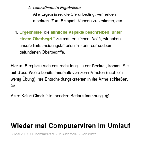
Unerwünschte Ergebnisse
Alle Ergebnisse, die Sie unbedingt vermeiden
möchten. Zum Beispiel, Kunden zu verlieren, etc.
Ergebnisse
, die
ähnliche Aspekte beschreiben
,
unter
einem Oberbegriff
zusammen ziehen. Voilà, wir haben
unsere Entscheidungskriterien in Form der soeben
gefundenen Oberbegriffe.
Hier im Blog liest sich das recht lang. In der Realität, können Sie
auf diese Weise bereits innerhalb von zehn Minuten (nach ein
wenig Übung) Ihre Entscheidungskriterien in die Arme schließen.
🙂
Also: Keine Checkliste, sondern Bedarfsforschung. 😎
Wieder mal Computerviren im Umlauf
/
/
/
3. Mai 2007
0 Kommentare
in
Allgemein
von
kjlietz