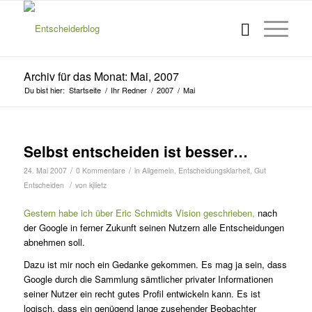
Archiv für das Monat: Mai, 2007
Du bist hier:
Startseite
/
Ihr Redner
/
2007
/
Mai
Selbst entscheiden ist besser…
/
/
24. Mai 2007
0 Kommentare
in
Allgemein
,
Entscheidungsklarheit
,
Gut
/
Entscheiden
von
kjlietz
Gestern habe ich über Eric Schmidts Vision geschrieben,
nach
der Google in ferner Zukunft seinen Nutzern alle Entscheidungen
abnehmen soll.
Dazu ist mir noch ein Gedanke gekommen. Es mag ja sein, dass
Google durch die Sammlung sämtlicher privater Informationen
seiner Nutzer ein recht gutes Profil entwickeln kann. Es ist
logisch, dass ein genügend lange zusehender Beobachter