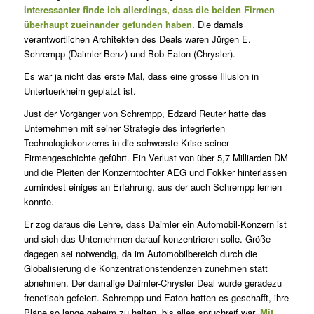
interessanter finde ich allerdings, dass die beiden Firmen
überhaupt zueinander gefunden haben
. Die damals
verantwortlichen Architekten des Deals waren Jürgen E.
Schrempp (Daimler-Benz) und Bob Eaton (Chrysler).
Es war ja nicht das erste Mal, dass eine grosse Illusion in
Untertuerkheim geplatzt ist.
Just der Vorgänger von Schrempp, Edzard Reuter hatte das
Unternehmen mit seiner Strategie des integrierten
Technologiekonzerns in die schwerste Krise seiner
Firmengeschichte geführt. Ein Verlust von über 5,7 Milliarden DM
und die Pleiten der Konzerntöchter AEG und Fokker hinterlassen
zumindest einiges an Erfahrung, aus der auch Schrempp lernen
konnte.
Er zog daraus die Lehre, dass Daimler ein Automobil-Konzern ist
und sich das Unternehmen darauf konzentrieren solle. Größe
dagegen sei notwendig, da im Automobilbereich durch die
Globalisierung die Konzentrationstendenzen zunehmen statt
abnehmen. Der damalige Daimler-Chrysler Deal wurde geradezu
frenetisch gefeiert. Schrempp und Eaton hatten es geschafft, ihre
Pläne so lange geheim zu halten, bis alles spruchreif war.
Mit