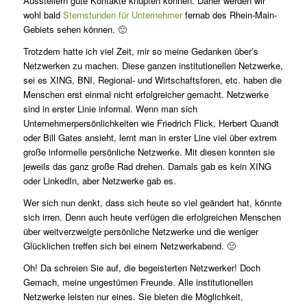
Ausstellern gute Kontakte knüpfen können. Daher werden wir
wohl bald
Sternstunden für Unternehmer
fernab des Rhein-Main-
Gebiets sehen können. 🙂
Trotzdem hatte ich viel Zeit, mir so meine Gedanken über’s
Netzwerken zu machen. Diese ganzen institutionellen Netzwerke,
sei es XING, BNI, Regional- und Wirtschaftsforen, etc. haben die
Menschen erst einmal nicht erfolgreicher gemacht. Netzwerke
sind in erster Linie informal. Wenn man sich
Unternehmerpersönlichkeiten wie Friedrich Flick, Herbert Quandt
oder Bill Gates ansieht, lernt man in erster Line viel über extrem
große informelle persönliche Netzwerke. Mit diesen konnten sie
jeweils das ganz große Rad drehen. Damals gab es kein XING
oder LinkedIn, aber Netzwerke gab es.
Wer sich nun denkt, dass sich heute so viel geändert hat, könnte
sich irren. Denn auch heute verfügen die erfolgreichen Menschen
über weitverzweigte persönliche Netzwerke und die weniger
Glücklichen treffen sich bei einem Netzwerkabend. 🙂
Oh! Da schreien Sie auf, die begeisterten Netzwerker! Doch
Gemach, meine ungestümen Freunde. Alle institutionellen
Netzwerke leisten nur eines. Sie bieten die Möglichkeit,