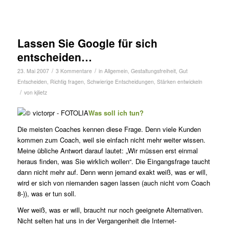
Lassen Sie Google für sich
entscheiden…
/
/
23. Mai 2007
3 Kommentare
in
Allgemein
,
Gestaltungsfreiheit
,
Gut
Entscheiden
,
Richtig fragen
,
Schwierige Entscheidungen
,
Stärken entwickeln
/
von
kjlietz
Was soll ich tun?
Die meisten Coaches kennen diese Frage. Denn viele Kunden
kommen zum Coach, weil sie einfach nicht mehr weiter wissen.
Meine übliche Antwort darauf lautet: „Wir müssen erst einmal
heraus finden, was Sie wirklich wollen“. Die Eingangsfrage taucht
dann nicht mehr auf. Denn wenn jemand exakt weiß, was er will,
wird er sich von niemanden sagen lassen (auch nicht vom Coach
8-)), was er tun soll.
Wer weiß, was er will, braucht nur noch geeignete Alternativen.
Nicht selten hat uns in der Vergangenheit die Internet-