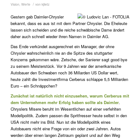
/
Vision
,
Werte
von
kjlietz
Gestern gab Daimler-Chrysler
bekannt, dass es aus ist mit dem Partner Chrysler. Die Eheleute
lassen sich scheiden und die reiche schwäbische Dame ändert
daher auch schnell wieder ihren Namen in Daimler AG.
Das Ende verkündet ausgerechnet ein Manager, der ohne
Chrysler wahrscheinlich nie an die Spitze des stuttgarter
Konzerns gekommen wäre. Zetsche, der Sanierer sagt good bye
zu seinem Meisterstück. Vor 9 Jahren war der amerikanische
Autobauer den Schwaben noch 36 Millarden US Dollar wert,
heute zahlt die Investmentfirma Cerberus schlappe 5,5 Milliarden
Euro – ein Schnäppchen?
Zunächst ist natürlich nicht einzusehen, warum Cerberus mit
dem Unternehmen mehr Erfolg haben sollte als Daimler
.
Chryslers Misere beruht im Wesentlichen auf einer verfehlten
Modellpolitik. Zudem passen die Spritfresser heute selbst in den
USA nicht mehr ins Bild. Nun ist die Modellpolitik eines
Autobauers nicht eine Frage von ein oder zwei Jahren. Autos
werden über einen langen Zeitraum geplant und auf den Weg