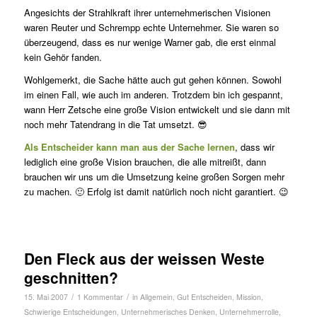
Angesichts der Strahlkraft ihrer unternehmerischen Visionen
waren Reuter und Schrempp echte Unternehmer. Sie waren so
überzeugend, dass es nur wenige Warner gab, die erst einmal
kein Gehör fanden.
Wohlgemerkt, die Sache hätte auch gut gehen können. Sowohl
im einen Fall, wie auch im anderen. Trotzdem bin ich gespannt,
wann Herr Zetsche eine große Vision entwickelt und sie dann mit
noch mehr Tatendrang in die Tat umsetzt. 😎
Als Entscheider kann man aus der Sache lernen
, dass wir
lediglich eine große Vision brauchen, die alle mitreißt, dann
brauchen wir uns um die Umsetzung keine großen Sorgen mehr
zu machen. 🙂 Erfolg ist damit natürlich noch nicht garantiert. 😉
Den Fleck aus der weissen Weste
geschnitten?
/
/
15. Mai 2007
1 Kommentar
in
Allgemein
,
Gut Entscheiden
,
Mission
,
Schwierige Entscheidungen
,
Unternehmerisches Denken
,
Unternehmerrolle
,