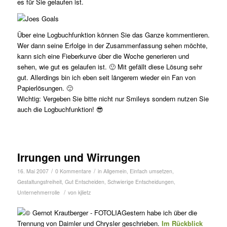
es für Sie gelaufen ist.
Über eine Logbuchfunktion können Sie das Ganze kommentieren.
Wer dann seine Erfolge in der Zusammenfassung sehen möchte,
kann sich eine Fieberkurve über die Woche generieren und
sehen, wie gut es gelaufen ist. 🙂 Mit gefällt diese Lösung sehr
gut. Allerdings bin ich eben seit längerem wieder ein Fan von
Papierlösungen. 🙂
Wichtig: Vergeben Sie bitte nicht nur Smileys sondern nutzen Sie
auch die Logbuchfunktion! 😎
Irrungen und Wirrungen
/
/
16. Mai 2007
0 Kommentare
in
Allgemein
,
Einfach umsetzen
,
Gestaltungsfreiheit
,
Gut Entscheiden
,
Schwierige Entscheidungen
,
/
Unternehmerrolle
von
kjlietz
Gestern habe ich über die
Trennung von Daimler und Chrysler geschrieben.
Im Rückblick