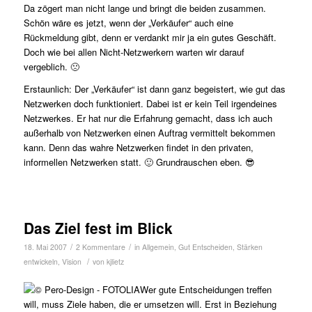
Da zögert man nicht lange und bringt die beiden zusammen.
Schön wäre es jetzt, wenn der „Verkäufer“ auch eine
Rückmeldung gibt, denn er verdankt mir ja ein gutes Geschäft.
Doch wie bei allen Nicht-Netzwerkern warten wir darauf
vergeblich. 🙁
Erstaunlich: Der „Verkäufer“ ist dann ganz begeistert, wie gut das
Netzwerken doch funktioniert. Dabei ist er kein Teil irgendeines
Netzwerkes. Er hat nur die Erfahrung gemacht, dass ich auch
außerhalb von Netzwerken einen Auftrag vermittelt bekommen
kann. Denn das wahre Netzwerken findet in den privaten,
informellen Netzwerken statt. 🙂 Grundrauschen eben. 😎
Das Ziel fest im Blick
/
/
18. Mai 2007
2 Kommentare
in
Allgemein
,
Gut Entscheiden
,
Stärken
/
entwickeln
,
Vision
von
kjlietz
Wer gute Entscheidungen treffen
will, muss Ziele haben, die er umsetzen will. Erst in Beziehung