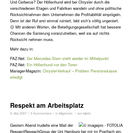
Und Cerberus? Der Höllenhund wird bei Chrysler durch die
verschiedenen Etagen und Fabriken wandeln und ohne politische
Rücksichtnahmen dem Unternehmen die Profitabilität einprügeln.
Denn ist der Ruf erst einmal ruiniert, lebt sich’s völlig ungeniert.
😐 Mit anderen Worten, die Beteiligungsgesellschaft hat bessere
Chancen die Sanierung voranzutreiben, weil sie auf nichts
Rücksicht nehmen muss.
Mehr dazu in:
FAZ-Net:
Der Mercedes-Stern steht wieder im Mittelpunkt
FAZ-Net:
Ein Höllenhund vor den Toren
Manager-Magazin:
Chrysler-Verkauf – Problem Pensionskasse
erledigt
Respekt am Arbeitsplatz
/
/
/
9. Mai 2007
0 Kommentare
in
Allgemein
von
kjlietz
Gestern Abend trudelte eine Mail der
RespectReseachGroup der Uni Hamburg bei mir im Postfach ein.