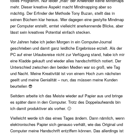
tolles Programm. Nur leider „malt“ der Anwender keine Mindmaps
mehr. Dieser kreative Aspekt macht Mindmapping aber so
mächtig. Der Erfinder der Methode Tony Buzan, stellt das in
seinen Büchern klar heraus. Wer dagegen eine gestylte Mindmap
per Computer erstellt, erntet vielleicht anerkennende Blicke, aber
lässt sein kreatives Potential einfach stecken.
Vor Jahren habe ich jeden Morgen in ein Computer-Journal
geschrieben und damit ganz leidliche Ergebnisse erzielt. Als der
PC auf einer Urlaubsreise nicht zur Verfügung stand, habe ich mir
eine Kladde gekauft und wieder alles handschriftlich notiert. Der
Unterschied zwischen den beiden Medien war so groß, wie Tag
und Nacht. Meine Kreativität ist von einem Hoch zum nächsten
geeilt und meine Genialität – nun, das müssen meine Kunden
beurteilen 😎
Seitdem arbeite ich das Meiste wieder auf Papier aus und bringe
es später dann in den Computer. Trotz des Doppelaufwands bin
ich damit produktiver als vorher. 🙂
Vielleicht werde ich das eines Tages ändern. Dann nämlich, wenn
elektronisches Papier sich genauso verhält, wie das Original und
Computer meine Handschrift entziffern können. Das allerdings ist