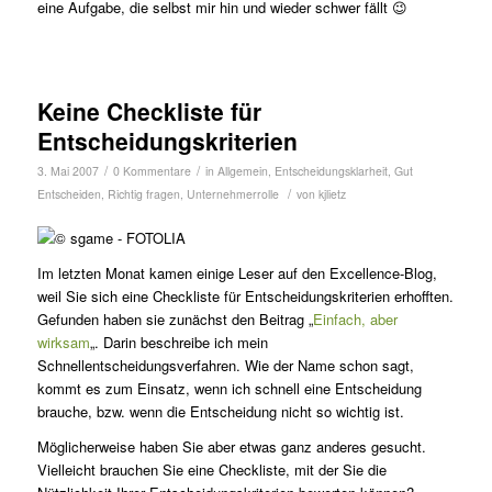
eine Aufgabe, die selbst mir hin und wieder schwer fällt 😉
Keine Checkliste für
Entscheidungskriterien
/
/
3. Mai 2007
0 Kommentare
in
Allgemein
,
Entscheidungsklarheit
,
Gut
/
Entscheiden
,
Richtig fragen
,
Unternehmerrolle
von
kjlietz
Im letzten Monat kamen einige Leser auf den Excellence-Blog,
weil Sie sich eine Checkliste für Entscheidungskriterien erhofften.
Gefunden haben sie zunächst den Beitrag „
Einfach, aber
wirksam
„. Darin beschreibe ich mein
Schnellentscheidungsverfahren. Wie der Name schon sagt,
kommt es zum Einsatz, wenn ich schnell eine Entscheidung
brauche, bzw. wenn die Entscheidung nicht so wichtig ist.
Möglicherweise haben Sie aber etwas ganz anderes gesucht.
Vielleicht brauchen Sie eine Checkliste, mit der Sie die