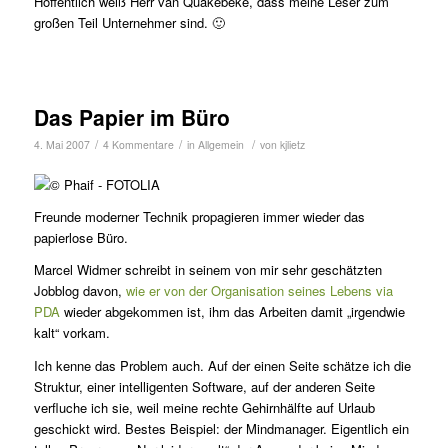
Hoffentlich weiß Herr van Quakebeke, dass meine Leser zum
großen Teil Unternehmer sind. 🙂
Das Papier im Büro
/
/
/
4. Mai 2007
4 Kommentare
in
Allgemein
von
kjlietz
Freunde moderner Technik propagieren immer wieder das
papierlose Büro.
Marcel Widmer schreibt in seinem von mir sehr geschätzten
Jobblog davon,
wie er von der Organisation seines Lebens via
PDA
wieder abgekommen ist, ihm das Arbeiten damit „irgendwie
kalt“ vorkam.
Ich kenne das Problem auch. Auf der einen Seite schätze ich die
Struktur, einer intelligenten Software, auf der anderen Seite
verfluche ich sie, weil meine rechte Gehirnhälfte auf Urlaub
geschickt wird. Bestes Beispiel: der Mindmanager. Eigentlich ein