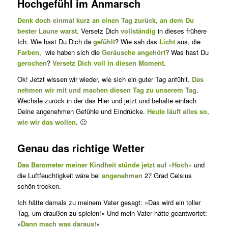
Hochgefühl im Anmarsch
Denk doch einmal kurz an einen Tag zurück, an dem Du
bester Laune warst
. Versetz Dich
vollständig
in dieses frühere
Ich. Wie hast Du Dich da
gefühlt
? Wie sah das
Licht
aus, die
Farben
, wie haben sich die
Geräusche angehört
? Was hast Du
gerochen
?
Versetz Dich voll in diesen Moment
.
Ok! Jetzt wissen wir wieder, wie sich ein guter Tag anfühlt.
Das
nehmen wir mit und machen diesen Tag zu unserem Tag
.
Wechsle zurück in der das Hier und jetzt und behalte einfach
Deine angenehmen Gefühle und Eindrücke.
Heute läuft alles so,
wie wir das wollen
. 🙂
Genau das richtige Wetter
Das Barometer meiner Kindheit stünde jetzt auf »Hoch«
und
die Luftfeuchtigkeit wäre bei
angenehmen
27 Grad Celsius
schön trocken.
Ich hätte damals zu meinem Vater gesagt: »Das wird ein toller
Tag, um draußen zu spielen!« Und mein Vater hätte geantwortet:
»
Dann mach was daraus!
«