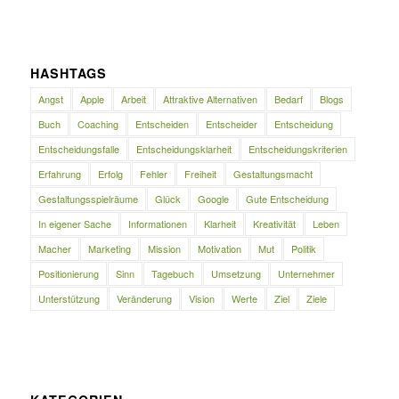
HASHTAGS
Angst
Apple
Arbeit
Attraktive Alternativen
Bedarf
Blogs
Buch
Coaching
Entscheiden
Entscheider
Entscheidung
Entscheidungsfalle
Entscheidungsklarheit
Entscheidungskriterien
Erfahrung
Erfolg
Fehler
Freiheit
Gestaltungsmacht
Gestaltungsspielräume
Glück
Google
Gute Entscheidung
In eigener Sache
Informationen
Klarheit
Kreativität
Leben
Macher
Marketing
Mission
Motivation
Mut
Politik
Positionierung
Sinn
Tagebuch
Umsetzung
Unternehmer
Unterstützung
Veränderung
Vision
Werte
Ziel
Ziele