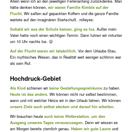
Allein wenn ich an den jeweiligen Ferienanfang zurückdenke. Man
hät­te denken können,
wir waren Familie Kimble auf der
Flucht
. Wir sa­ßen auf gepackten Koffern und die ganze Familie
wartete auf den imaginären Startschuß. :rolleyes:
Sobald wir aus der Schule kamen, ging es los
. Außer mein
Vater hatte noch einen wichtigen Termin. Dann fuhren wir mitunter
um 10 Uhr nachts los. 😮
Auf der Flucht waren wir tatsächlich
. Vor dem Urlaubs-Stau.
Ein mythisches Wesen, das in Realität weit weniger schlimm war
als sein Ruf.
Hochdruck-Gebiet
Als Kind
schienen wir
keine Gestaltungsspielräume
zu haben.
Heute ist das anders
. Wir können nicht nur selbst bestimmen,
wann und mit welcher Hetze wir in den Urlaub fahren. Wir können
unsere Ziele auch selbst stecken und darauf hin arbeiten
.
Wir brauchen heute
auch keine Wetterstation, um den
Ausgang un­seres Tages vorauszusagen
. Denn wir wissen es
am Morgen bereits ziem­lich genau.
Haben wir gute Laune
und