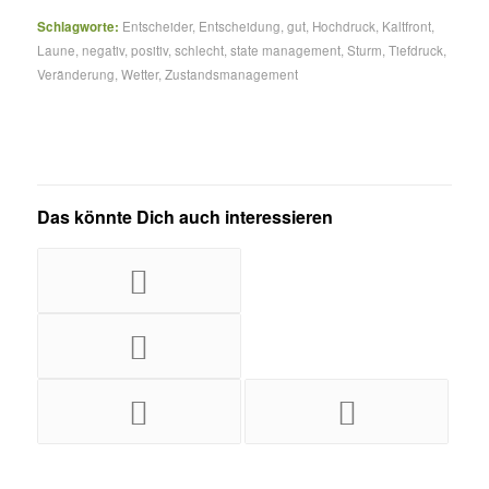
Schlagworte:
Entscheider
,
Entscheidung
,
gut
,
Hochdruck
,
Kaltfront
,
Laune
,
negativ
,
positiv
,
schlecht
,
state management
,
Sturm
,
Tiefdruck
,
Veränderung
,
Wetter
,
Zustandsmanagement
Das könnte Dich auch interessieren