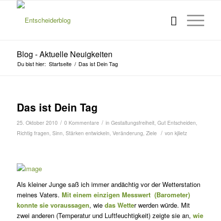
Blog - Aktuelle Neuigkeiten
Du bist hier:
Startseite
/
Das ist Dein Tag
Das ist Dein Tag
/
/
25. Oktober 2010
0 Kommentare
in
Gestaltungsfreiheit
,
Gut Entscheiden
,
/
Richtig fragen
,
Sinn
,
Stärken entwickeln
,
Veränderung
,
Ziele
von
kjlietz
Als kleiner Junge saß ich immer andächtig vor der Wetterstation
mei­nes Vaters.
Mit einem einzigen Messwert (Barometer)
konnte sie voraussagen
, wie
das Wette
r werden würde. Mit
zwei anderen (Tem­peratur und Luftfeuchtigkeit) zeigte sie an,
wie