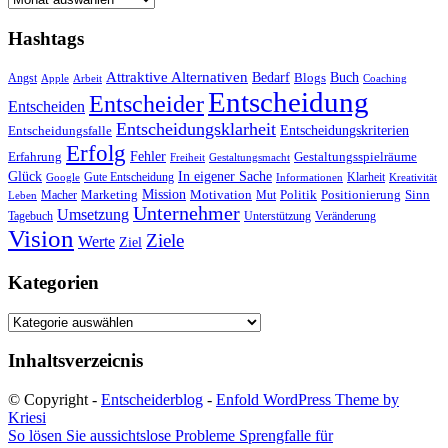
Hashtags
Attraktive Alternativen
Buch
Bedarf
Angst
Blogs
Apple
Arbeit
Coaching
Entscheidung
Entscheider
Entscheiden
Entscheidungsklarheit
Entscheidungskriterien
Entscheidungsfalle
Erfolg
Fehler
Erfahrung
Gestaltungsspielräume
Freiheit
Gestaltungsmacht
Glück
In eigener Sache
Gute Entscheidung
Klarheit
Google
Informationen
Kreativität
Mission
Marketing
Motivation
Politik
Positionierung
Sinn
Macher
Mut
Leben
Unternehmer
Umsetzung
Tagebuch
Unterstützung
Veränderung
Vision
Ziele
Werte
Ziel
Kategorien
Kategorien
Inhaltsverzeicnis
© Copyright -
Entscheiderblog
-
Enfold WordPress Theme by
Kriesi
So lösen Sie aussichtslose Probleme
Sprengfalle für