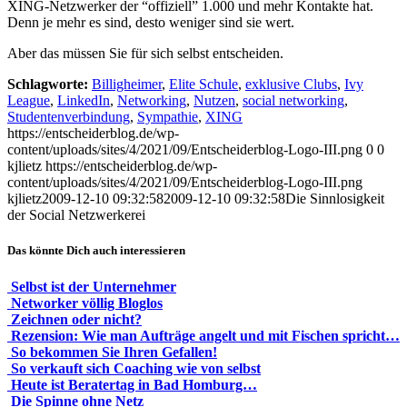
XING-Netzwerker der “offiziell” 1.000 und mehr Kontakte hat.
Denn je mehr es sind, desto weniger sind sie wert.
Aber das müssen Sie für sich selbst entscheiden.
Schlagworte:
Billigheimer
,
Elite Schule
,
exklusive Clubs
,
Ivy
League
,
LinkedIn
,
Networking
,
Nutzen
,
social networking
,
Studentenverbindung
,
Sympathie
,
XING
https://entscheiderblog.de/wp-
content/uploads/sites/4/2021/09/Entscheiderblog-Logo-III.png
0
0
kjlietz
https://entscheiderblog.de/wp-
content/uploads/sites/4/2021/09/Entscheiderblog-Logo-III.png
kjlietz
2009-12-10 09:32:58
2009-12-10 09:32:58
Die Sinnlosigkeit
der Social Netzwerkerei
Das könnte Dich auch interessieren
Selbst ist der Unternehmer
Networker völlig Bloglos
Zeichnen oder nicht?
Rezension: Wie man Aufträge angelt und mit Fischen spricht…
So bekommen Sie Ihren Gefallen!
So verkauft sich Coaching wie von selbst
Heute ist Beratertag in Bad Homburg…
Die Spinne ohne Netz