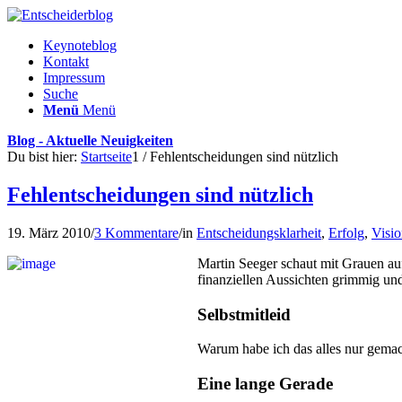
Keynoteblog
Kontakt
Impressum
Suche
Menü
Menü
Blog - Aktuelle Neuigkeiten
Du bist hier:
Startseite
1
/
Fehlentscheidungen sind nützlich
Fehlentscheidungen sind nützlich
19. März 2010
/
3 Kommentare
/
in
Entscheidungsklarheit
,
Erfolg
,
Visi
Martin Seeger schaut mit Grauen au
finanziellen Aussichten grimmig und 
Selbstmitleid
Warum habe ich das alles nur gemacht
Eine lange Gerade