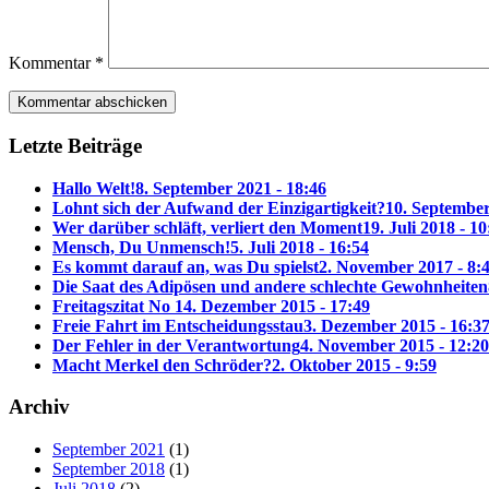
Kommentar
*
Letzte Beiträge
Hallo Welt!
8. September 2021 - 18:46
Lohnt sich der Aufwand der Einzigartigkeit?
10. September
Wer darüber schläft, verliert den Moment
19. Juli 2018 - 10
Mensch, Du Unmensch!
5. Juli 2018 - 16:54
Es kommt darauf an, was Du spielst
2. November 2017 - 8:
Die Saat des Adipösen und andere schlechte Gewohnheiten
Freitagszitat No 1
4. Dezember 2015 - 17:49
Freie Fahrt im Entscheidungsstau
3. Dezember 2015 - 16:3
Der Fehler in der Verantwortung
4. November 2015 - 12:20
Macht Merkel den Schröder?
2. Oktober 2015 - 9:59
Archiv
September 2021
(1)
September 2018
(1)
Juli 2018
(2)