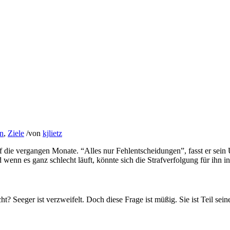
on
,
Ziele
/
von
kjlietz
f die vergangen Monate. “Alles nur Fehlentscheidungen”, fasst er sein
wenn es ganz schlecht läuft, könnte sich die Strafverfolgung für ihn in
? Seeger ist verzweifelt. Doch diese Frage ist müßig. Sie ist Teil sein