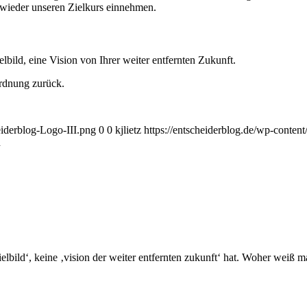
t wieder unseren Zielkurs einnehmen.
lbild, eine Vision von Ihrer weiter entfernten Zukunft.
Ordnung zurück.
eiderblog-Logo-III.png
0
0
kjlietz
https://entscheiderblog.de/wp-conten
h
ielbild‘, keine ‚vision der weiter entfernten zukunft‘ hat. Woher we