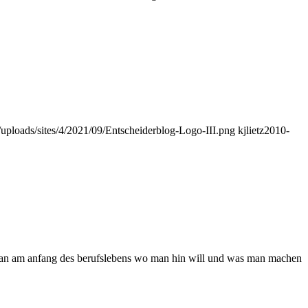
t/uploads/sites/4/2021/09/Entscheiderblog-Logo-III.png
kjlietz
2010-
iß man am anfang des berufslebens wo man hin will und was man machen