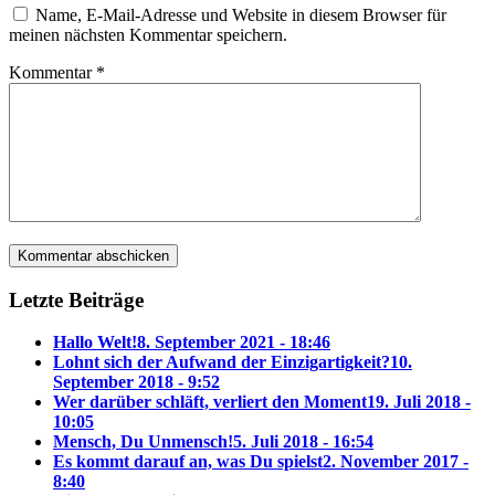
Name, E-Mail-Adresse und Website in diesem Browser für
meinen nächsten Kommentar speichern.
Kommentar
*
Letzte Beiträge
Hallo Welt!
8. September 2021 - 18:46
Lohnt sich der Aufwand der Einzigartigkeit?
10.
September 2018 - 9:52
Wer darüber schläft, verliert den Moment
19. Juli 2018 -
10:05
Mensch, Du Unmensch!
5. Juli 2018 - 16:54
Es kommt darauf an, was Du spielst
2. November 2017 -
8:40