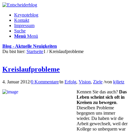
Keynoteblog
Kontakt
Impressum
Suche
Menü
Menü
Blog - Aktuelle Neuigkeiten
Du bist hier:
Startseite
1
/
Kreislaufprobleme
Kreislaufprobleme
4. Januar 2012
/
0 Kommentare
/
in
Erfolg
,
Vision
,
Ziele
/
von
kjlietz
Kennen Sie das auch?
Das
Leben scheint sich oft in
Krei­sen zu bewegen
.
Dieselben Probleme
begegnen uns immer
wieder. Da haben wir die
Ar­beit gewechselt, weil der
Kol­lege so unbequem war