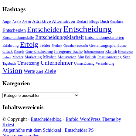
Hashtags
Attraktive Alternativen
Buch
Bedarf
Angst
Blogs
Apple
Arbeit
Coaching
Entscheidung
Entscheider
Entscheiden
Entscheidungsklarheit
Entscheidungskriterien
Entscheidungsfalle
Erfolg
Fehler
Erfahrung
Gestaltungsspielräume
Freiheit
Gestaltungsmacht
Glück
In eigener Sache
Gute Entscheidung
Klarheit
Google
Informationen
Kreativität
Mission
Marketing
Motivation
Politik
Positionierung
Sinn
Macher
Mut
Leben
Unternehmer
Umsetzung
Tagebuch
Unterstützung
Veränderung
Vision
Ziele
Werte
Ziel
Kategorien
Kategorien
Inhaltsverzeicnis
© Copyright -
Entscheiderblog
-
Enfold WordPress Theme by
Kriesi
Augenhöhe mit dem Schicksal
Entscheider PS
Nach oben scrollen