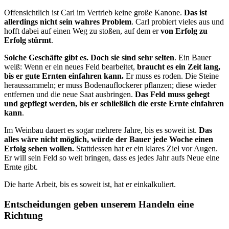
Offensichtlich ist Carl im Vertrieb keine große Kanone.
Das ist
allerdings nicht sein wahres Problem
. Carl probiert vieles aus und
hofft dabei auf einen Weg zu stoßen, auf dem er
von Erfolg zu
Erfolg stürmt
.
Solche Geschäfte gibt es. Doch sie sind sehr selten
. Ein Bauer
weiß: Wenn er ein neues Feld bearbeitet,
braucht es ein Zeit lang,
bis er gute Ernten einfahren kann.
Er muss es roden. Die Steine
heraus­sammeln; er muss Bodenauflockerer pflanzen; diese wieder
entfernen und die neue Saat ausbringen.
Das Feld muss gehegt
und gepflegt werden, bis er schließlich die erste Ernte einfahren
kann
.
Im Weinbau dauert es sogar mehrere Jahre, bis es soweit ist.
Das
alles wäre nicht möglich, würde der Bauer jede Woche einen
Erfolg sehen wollen.
Stattdessen hat er ein klares Ziel vor Augen.
Er will sein Feld so weit bringen, dass es jedes Jahr aufs Neue eine
Ernte gibt.
Die harte Arbeit, bis es soweit ist, hat er einkalkuliert.
Entscheidungen geben unserem Handeln eine
Richtung