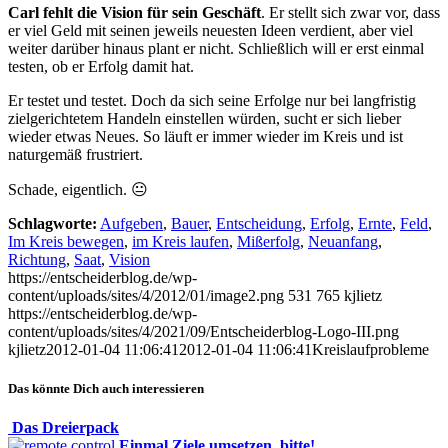
Carl fehlt die Vision für sein Geschäft
. Er stellt sich zwar vor, dass
er viel Geld mit seinen jeweils neuesten Ideen verdient, aber viel
weiter darüber hinaus plant er nicht. Schließlich will er erst einmal
testen, ob er Erfolg damit hat.
Er testet und testet. Doch da sich seine Erfolge nur bei langfristig
zielgerichtetem Handeln einstellen würden, sucht er sich lieber
wieder etwas Neues. So läuft er immer wieder im Kreis und ist
naturgemäß frustriert.
Schade, eigentlich. 😐
Schlagworte:
Aufgeben
,
Bauer
,
Entscheidung
,
Erfolg
,
Ernte
,
Feld
,
Im Kreis bewegen
,
im Kreis laufen
,
Mißerfolg
,
Neuanfang
,
Richtung
,
Saat
,
Vision
https://entscheiderblog.de/wp-
content/uploads/sites/4/2012/01/image2.png
531
765
kjlietz
https://entscheiderblog.de/wp-
content/uploads/sites/4/2021/09/Entscheiderblog-Logo-III.png
kjlietz
2012-01-04 11:06:41
2012-01-04 11:06:41
Kreislaufprobleme
Das könnte Dich auch interessieren
Das Dreierpack
Einmal Ziele umsetzen, bitte!