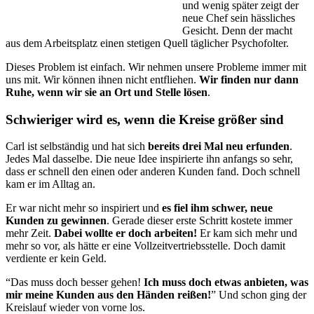
und we­nig später zeigt der
neue Chef sein hässliches
Gesicht. Denn der macht
aus dem Ar­beitsplatz einen stetigen Quell täglicher Psychofolter.
Dieses Problem ist einfach. Wir nehmen unsere Probleme immer mit
uns mit. Wir können ihnen nicht entfliehen.
Wir finden nur dann
Ruhe, wenn wir sie an Ort und Stelle lösen
.
Schwieriger wird es, wenn die Kreise größer sind
Carl ist selbständig und hat sich
bereits drei Mal neu erfunden
.
Jedes Mal dasselbe. Die neue Idee inspirierte ihn anfangs so sehr,
dass er schnell den einen oder anderen Kunden fand. Doch schnell
kam er im Alltag an.
Er war nicht mehr so inspiriert und
es fiel ihm schwer, neue
Kunden zu gewinnen
. Gerade dieser erste Schritt kostete immer
mehr Zeit.
Dabei wollte er doch arbeiten!
Er kam sich mehr und
mehr so vor, als hätte er eine Vollzeitvertriebsstelle. Doch damit
verdiente er kein Geld.
“Das muss doch besser gehen!
Ich muss doch etwas anbieten, was
mir meine Kunden aus den Händen reißen!
” Und schon ging der
Kreislauf wieder von vorne los.