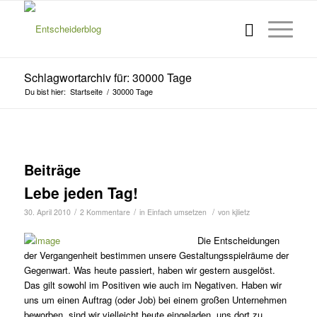
Schlagwortarchiv für: 30000 Tage
Du bist hier:
Startseite
/
30000 Tage
Beiträge
Lebe jeden Tag!
/
/
/
30. April 2010
2 Kommentare
in
Einfach umsetzen
von
kjlietz
Die Entscheidungen
der Vergangenheit bestimmen unsere Gestal­tungs­spielräume der
Gegenwart. Was heute passiert, haben wir gestern ausgelöst.
Das gilt sowohl im Positiven wie auch im Negativen. Haben wir
uns um einen Auftrag (oder Job) bei einem großen Unternehmen
beworben, sind wir vielleicht heute eingeladen, uns dort zu