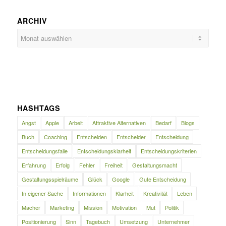
ARCHIV
HASHTAGS
Angst
Apple
Arbeit
Attraktive Alternativen
Bedarf
Blogs
Buch
Coaching
Entscheiden
Entscheider
Entscheidung
Entscheidungsfalle
Entscheidungsklarheit
Entscheidungskriterien
Erfahrung
Erfolg
Fehler
Freiheit
Gestaltungsmacht
Gestaltungsspielräume
Glück
Google
Gute Entscheidung
In eigener Sache
Informationen
Klarheit
Kreativität
Leben
Macher
Marketing
Mission
Motivation
Mut
Politik
Positionierung
Sinn
Tagebuch
Umsetzung
Unternehmer