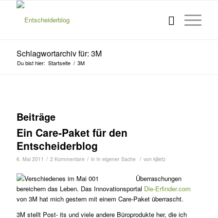
Schlagwortarchiv für: 3M
Du bist hier:
Startseite
/
3M
Beiträge
Ein Care-Paket für den
Entscheiderblog
/
/
/
6. Mai 2011
2 Kommentare
in
In eigener Sache
von
kjlietz
Überraschungen
bereichern das Leben. Das Innovationsportal
Die-Erfinder.com
von 3M hat mich gestern mit einem Care-Paket überrascht.
3M stellt Post- its und viele an­dere Büroprodukte her, die ich