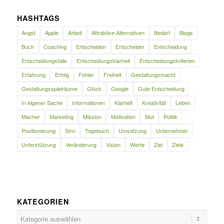
HASHTAGS
Angst
Apple
Arbeit
Attraktive Alternativen
Bedarf
Blogs
Buch
Coaching
Entscheiden
Entscheider
Entscheidung
Entscheidungsfalle
Entscheidungsklarheit
Entscheidungskriterien
Erfahrung
Erfolg
Fehler
Freiheit
Gestaltungsmacht
Gestaltungsspielräume
Glück
Google
Gute Entscheidung
In eigener Sache
Informationen
Klarheit
Kreativität
Leben
Macher
Marketing
Mission
Motivation
Mut
Politik
Positionierung
Sinn
Tagebuch
Umsetzung
Unternehmer
Unterstützung
Veränderung
Vision
Werte
Ziel
Ziele
KATEGORIEN
Kategorien