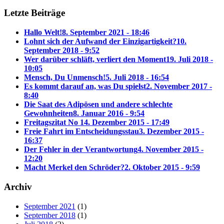
Letzte Beiträge
Hallo Welt!
8. September 2021 - 18:46
Lohnt sich der Aufwand der Einzigartigkeit?
10.
September 2018 - 9:52
Wer darüber schläft, verliert den Moment
19. Juli 2018 -
10:05
Mensch, Du Unmensch!
5. Juli 2018 - 16:54
Es kommt darauf an, was Du spielst
2. November 2017 -
8:40
Die Saat des Adipösen und andere schlechte
Gewohnheiten
8. Januar 2016 - 9:54
Freitagszitat No 1
4. Dezember 2015 - 17:49
Freie Fahrt im Entscheidungsstau
3. Dezember 2015 -
16:37
Der Fehler in der Verantwortung
4. November 2015 -
12:20
Macht Merkel den Schröder?
2. Oktober 2015 - 9:59
Archiv
September 2021
(1)
September 2018
(1)