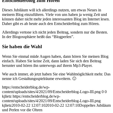
Entscheiderblog zum Hören
Dieses Jubiläum will ich allerdings nutzen, um etwas Neues in
meinem Blog einzuführen. Viele von uns haben ja wenig Zeit und
können daher nicht mehr jeden interessanten Blog im Internet lesen.
Daher gibt es ab heute auch den Entscheiderblog zum Hören.
Allerdings vertone ich nicht jeden Beitrag, sondern nur die Besten.
In der Blogossphäere heißt das “Blogperlen”.
Sie haben die Wahl
Wenn Sie einmal müde Augen haben, dann hören Sie meinen Blog
einfach. Haben Sie keine Zeit, dann laden Sie sich den Beitrag
herunter und hören ihn unterwegs auf ihrem Mp3-Player.
Wie auch immer, ab jetzt haben Sie eine Wahlmöglichkeit mehr. Das
nenne ich Gestaltungsspielräume erweitern. 🙂
https://entscheiderblog.de/wp-
content/uploads/sites/4/2021/09/Entscheiderblog-Logo-III.png
0
0
kjlietz
https://entscheiderblog.de/wp-
content/uploads/sites/4/2021/09/Entscheiderblog-Logo-III.png
kjlietz
2010-02-22 12:07:10
2010-02-22 12:07:10
Doppeltes Jubiläum
und Perlen vor die Ohren