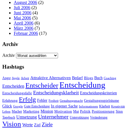
August 2006
(2)
Juli 2006
(2)
Juni 2006
(4)
Mai 2006
(5)
April 2006
(6)
März 2006
(7)
Februar 2006
(17)
Archiv
Archiv
Hashtags
Attraktive Alternativen
Buch
Bedarf
Angst
Blogs
Apple
Arbeit
Coaching
Entscheidung
Entscheider
Entscheiden
Entscheidungsklarheit
Entscheidungskriterien
Entscheidungsfalle
Erfolg
Fehler
Erfahrung
Gestaltungsspielräume
Freiheit
Gestaltungsmacht
Glück
In eigener Sache
Gute Entscheidung
Klarheit
Google
Informationen
Kreativität
Mission
Marketing
Motivation
Politik
Positionierung
Sinn
Macher
Mut
Leben
Unternehmer
Umsetzung
Tagebuch
Unterstützung
Veränderung
Vision
Ziele
Werte
Ziel