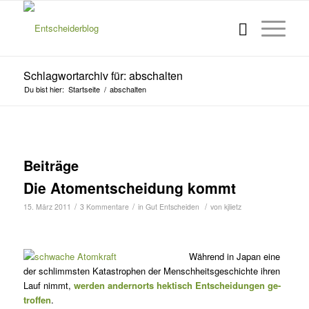
Schlagwortarchiv für: abschalten
Du bist hier:
Startseite
/
abschalten
Beiträge
Die Atomentscheidung kommt
/
/
/
15. März 2011
3 Kommentare
in
Gut Entscheiden
von
kjlietz
Während in Japan eine
der schlimmsten Katastrophen der Menschheitsgeschichte ihren
Lauf nimmt,
werden andernorts hektisch Entscheidungen ge-
troffen
.