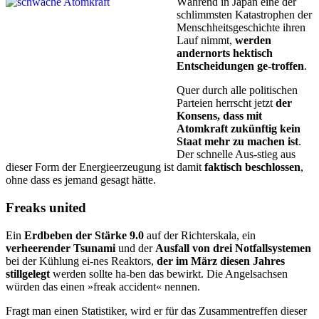
Während in Japan eine der
schlimmsten Katastrophen der
Menschheitsgeschichte ihren
Lauf nimmt,
werden
andernorts hektisch
Entscheidungen ge-troffen
.
Quer durch alle politischen
Parteien herrscht jetzt
der
Konsens, dass mit
Atomkraft zukünftig kein
Staat mehr zu machen ist
.
Der schnelle Aus-stieg aus
dieser Form der Energieerzeugung ist damit
faktisch beschlossen
,
ohne dass es jemand gesagt hätte.
Freaks united
Ein
Erdbeben der Stärke 9.0
auf der Richterskala, ein
verheerender Tsunami
und der
Ausfall von drei Notfallsystemen
bei der Kühlung ei-nes Reaktors,
der im März diesen Jahres
stillgelegt
werden sollte ha-ben das bewirkt. Die Angelsachsen
würden das einen »freak accident« nennen.
Fragt man einen Statistiker, wird er für das Zusammentreffen dieser