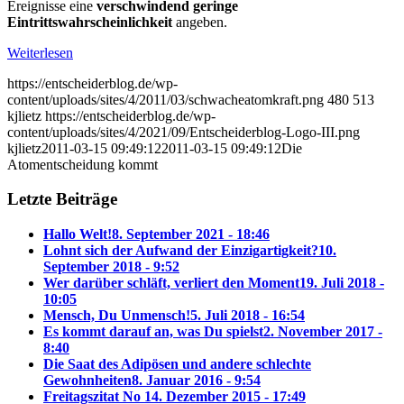
Ereignisse eine
verschwindend geringe
Eintrittswahrscheinlichkeit
angeben.
Weiterlesen
https://entscheiderblog.de/wp-
content/uploads/sites/4/2011/03/schwacheatomkraft.png
480
513
kjlietz
https://entscheiderblog.de/wp-
content/uploads/sites/4/2021/09/Entscheiderblog-Logo-III.png
kjlietz
2011-03-15 09:49:12
2011-03-15 09:49:12
Die
Atomentscheidung kommt
Letzte Beiträge
Hallo Welt!
8. September 2021 - 18:46
Lohnt sich der Aufwand der Einzigartigkeit?
10.
September 2018 - 9:52
Wer darüber schläft, verliert den Moment
19. Juli 2018 -
10:05
Mensch, Du Unmensch!
5. Juli 2018 - 16:54
Es kommt darauf an, was Du spielst
2. November 2017 -
8:40
Die Saat des Adipösen und andere schlechte
Gewohnheiten
8. Januar 2016 - 9:54
Freitagszitat No 1
4. Dezember 2015 - 17:49