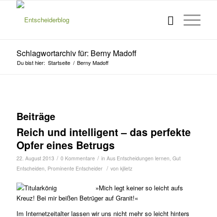
Schlagwortarchiv für: Berny Madoff
Du bist hier:
Startseite
/
Berny Madoff
Beiträge
Reich und intelligent – das perfekte
Opfer eines Betrugs
/
/
22. August 2013
0 Kommentare
in
Aus Entscheidungen lernen
,
Gut
/
Entscheiden
,
Prominente Entscheider
von
kjlietz
»Mich legt keiner so leicht aufs
Kreuz! Bei mir beißen Betrüger auf Granit!«
Im Internetzeitalter lassen wir uns nicht mehr so leicht hinters