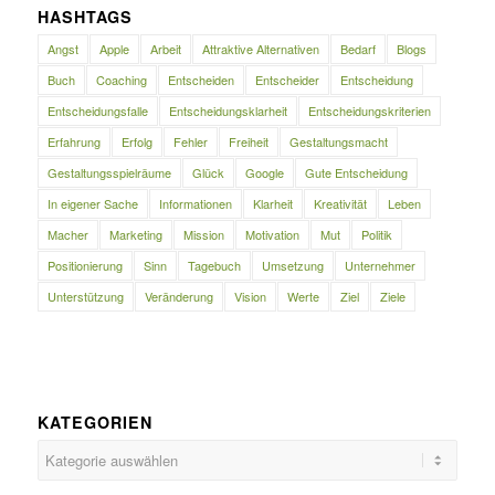
HASHTAGS
Angst
Apple
Arbeit
Attraktive Alternativen
Bedarf
Blogs
Buch
Coaching
Entscheiden
Entscheider
Entscheidung
Entscheidungsfalle
Entscheidungsklarheit
Entscheidungskriterien
Erfahrung
Erfolg
Fehler
Freiheit
Gestaltungsmacht
Gestaltungsspielräume
Glück
Google
Gute Entscheidung
In eigener Sache
Informationen
Klarheit
Kreativität
Leben
Macher
Marketing
Mission
Motivation
Mut
Politik
Positionierung
Sinn
Tagebuch
Umsetzung
Unternehmer
Unterstützung
Veränderung
Vision
Werte
Ziel
Ziele
KATEGORIEN
Kategorien