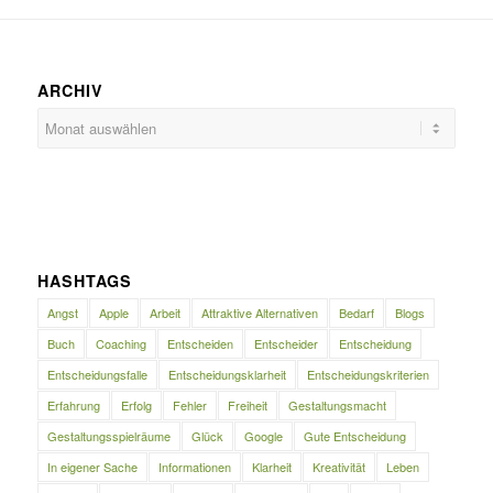
ARCHIV
HASHTAGS
Angst
Apple
Arbeit
Attraktive Alternativen
Bedarf
Blogs
Buch
Coaching
Entscheiden
Entscheider
Entscheidung
Entscheidungsfalle
Entscheidungsklarheit
Entscheidungskriterien
Erfahrung
Erfolg
Fehler
Freiheit
Gestaltungsmacht
Gestaltungsspielräume
Glück
Google
Gute Entscheidung
In eigener Sache
Informationen
Klarheit
Kreativität
Leben