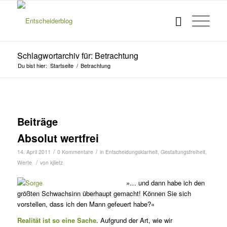
Schlagwortarchiv für: Betrachtung
Du bist hier:
Startseite
/
Betrachtung
Beiträge
Absolut wertfrei
/
/
14. April 2011
0 Kommentare
in
Entscheidungsklarheit
,
Gestaltungsfreiheit
,
/
Werte
von
kjlietz
»… und dann habe ich den
größten Schwachsinn überhaupt gemacht! Können Sie sich
vorstellen, dass ich den Mann gefeuert habe?«
Realität ist so eine Sache
. Aufgrund der Art, wie wir