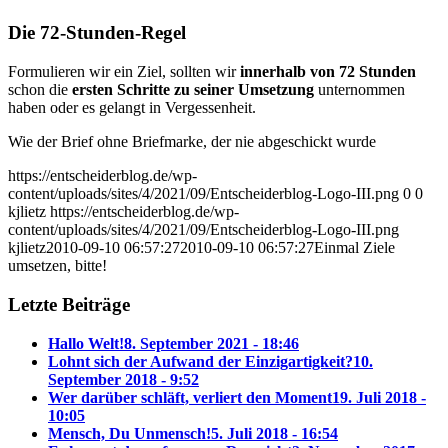
Die 72-Stunden-Regel
Formulieren wir ein Ziel, sollten wir
innerhalb von 72 Stunden
schon die
ersten Schritte zu seiner Umsetzung
unternommen
haben oder es gelangt in Vergessenheit.
Wie der Brief ohne Briefmarke, der nie abgeschickt wurde
https://entscheiderblog.de/wp-
content/uploads/sites/4/2021/09/Entscheiderblog-Logo-III.png
0
0
kjlietz
https://entscheiderblog.de/wp-
content/uploads/sites/4/2021/09/Entscheiderblog-Logo-III.png
kjlietz
2010-09-10 06:57:27
2010-09-10 06:57:27
Einmal Ziele
umsetzen, bitte!
Letzte Beiträge
Hallo Welt!
8. September 2021 - 18:46
Lohnt sich der Aufwand der Einzigartigkeit?
10.
September 2018 - 9:52
Wer darüber schläft, verliert den Moment
19. Juli 2018 -
10:05
Mensch, Du Unmensch!
5. Juli 2018 - 16:54