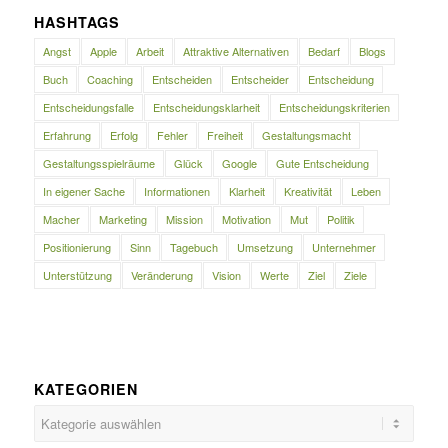
HASHTAGS
Angst
Apple
Arbeit
Attraktive Alternativen
Bedarf
Blogs
Buch
Coaching
Entscheiden
Entscheider
Entscheidung
Entscheidungsfalle
Entscheidungsklarheit
Entscheidungskriterien
Erfahrung
Erfolg
Fehler
Freiheit
Gestaltungsmacht
Gestaltungsspielräume
Glück
Google
Gute Entscheidung
In eigener Sache
Informationen
Klarheit
Kreativität
Leben
Macher
Marketing
Mission
Motivation
Mut
Politik
Positionierung
Sinn
Tagebuch
Umsetzung
Unternehmer
Unterstützung
Veränderung
Vision
Werte
Ziel
Ziele
KATEGORIEN
Kategorien