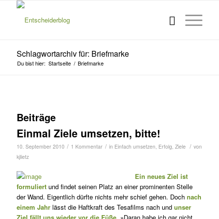
Schlagwortarchiv für: Briefmarke
Du bist hier:
Startseite
/
Briefmarke
Beiträge
Einmal Ziele umsetzen, bitte!
/
/
/
10. September 2010
1 Kommentar
in
Einfach umsetzen
,
Erfolg
,
Ziele
von
kjlietz
Ein neues Ziel ist
formuliert
und findet seinen Platz an einer prominenten Stelle
der Wand. Eigentlich dürfte nichts mehr schief gehen. Doch
nach
einem Jahr
lässt die Haftkraft des Te­safilms nach und
unser
Ziel fällt uns wieder vor die Füße
. »Daran habe ich gar nicht