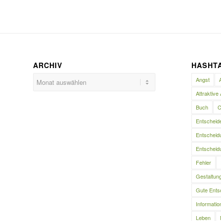
ARCHIV
HASHT
Angst
Attraktive 
Buch
C
Entscheid
Entscheidu
Entscheidu
Fehler
Gestaltun
Gute Ents
Informatio
Leben