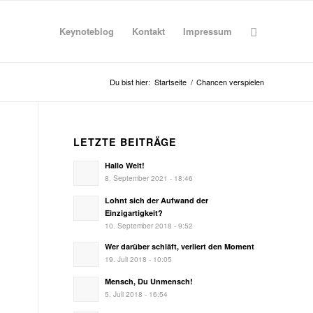
Keynoteblog
Kontakt
Impressum
Du bist hier:
Startseite
/
Chancen verspielen
LETZTE BEITRÄGE
Hallo Welt!
8. September 2021 - 18:46
Lohnt sich der Aufwand der
Einzigartigkeit?
10. September 2018 - 9:52
Wer darüber schläft, verliert den Moment
19. Juli 2018 - 10:05
Mensch, Du Unmensch!
5. Juli 2018 - 16:54