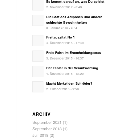
Es kommt darauf an, was Du spielst
2. November 2017 - 8:40
Die Saat des Adipösen und andere
schlechte Gewohnheiten
8. Januar 2016 - 9:54
Freitagszitat No 1
4. Dezember 2015 - 17:49
Freie Fahrt im Entscheidungsstau
3. Dezember 2015 - 16:37
Der Fehler in der Verantwortung
4. November 2015 - 12:20
Macht Merkel den Schröder?
2. Oktober 2015 - 9:59
ARCHIV
September 2021
(1)
September 2018
(1)
Juli 2018
(2)