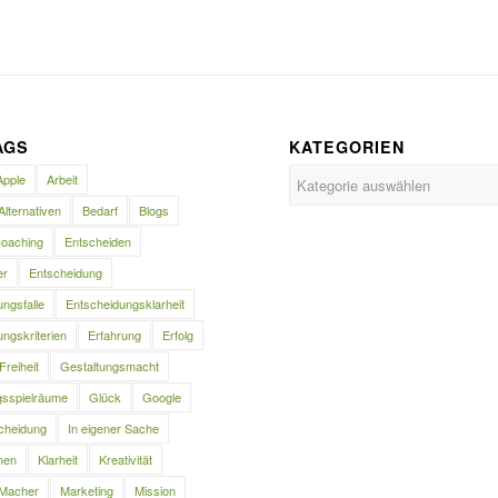
AGS
KATEGORIEN
Kategorien
Apple
Arbeit
Alternativen
Bedarf
Blogs
oaching
Entscheiden
er
Entscheidung
ngsfalle
Entscheidungsklarheit
ngskriterien
Erfahrung
Erfolg
Freiheit
Gestaltungsmacht
gsspielräume
Glück
Google
cheidung
In eigener Sache
nen
Klarheit
Kreativität
Macher
Marketing
Mission