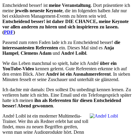
Entscheidend besser! ist
meine Veranstaltung
. Dort präsentiere ich
meine
jeweils neueste Keynote
, die im folgenden halben Jahr nur
bei exklusiven Management-Events zu hören sein wird.
Entscheidend besser! ist daher DIE CHANCE, meine Keynote
vor allen anderen zu hören und sich inspirieren zu lassen.
(
PDF
)
Passend zum roten Faden lade ich zu Entscheidend besser!
die
interessantesten Referenten
ein. Dieses Mal sind es
Anja
Hampel
,
Clemens Adam
und
André Loibl
.
Wie das Leben manchmal so spielt, habe ich André
über ein
YouTube-Video
kennen gelernt. Gute Referenten erkenne ich auf
den ersten Blick. Aber
André ist ein Ausnahmereferent
. In sieben
Minuten fesselt er seine Zuschauer und unterhält sie glänzend.
Ich dachte mir damals: Den solltest Du unbedingt kennen lernen. Zu
verlieren hatte ich nichts. Eine Email und ein Telefongespräch später
hatte ich meinen
ihn als Referenten für diesen Entscheidend
besser! Abend gewonnen
.
André Loibl ist ein moderner Multimedia-
Trainer. Wer ihn als Redner erlebt hat und toll
findet, muss zu neuen Begriffen greifen,
wenn man seine Audioprodukte hört. Denn