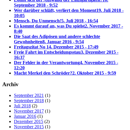
September 2018 - 9:52
Wer darüber schläft, verliert den Moment
19. Juli 2018 -
10:05
Mensch, Du Unmensch!
5. Juli 2018 - 16:54
Es kommt darauf an, was Du spielst
2. November 2017 -
8:40
Die Saat des Adipösen und andere schlechte
Gewohnheiten
8. Januar 2016 - 9:54
Freitagszitat No 1
4. Dezember 2015 - 17:49
Freie Fahrt im Entscheidungsstau
3. Dezember 2015 -
16:37
Der Fehler in der Verantwortung
4. November 2015 -
12:20
Macht Merkel den Schröder?
2. Oktober 2015 - 9:59
Archiv
September 2021
(1)
September 2018
(1)
Juli 2018
(2)
November 2017
(1)
Januar 2016
(1)
Dezember 2015
(2)
November 2015
(1)