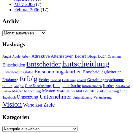
März 2006
(7)
Februar 2006
(17)
Archiv
Archiv
Hashtags
Attraktive Alternativen
Buch
Bedarf
Angst
Blogs
Apple
Arbeit
Coaching
Entscheidung
Entscheider
Entscheiden
Entscheidungsklarheit
Entscheidungskriterien
Entscheidungsfalle
Erfolg
Fehler
Erfahrung
Gestaltungsspielräume
Freiheit
Gestaltungsmacht
Glück
In eigener Sache
Gute Entscheidung
Klarheit
Google
Informationen
Kreativität
Mission
Marketing
Motivation
Politik
Positionierung
Sinn
Macher
Mut
Leben
Unternehmer
Umsetzung
Tagebuch
Unterstützung
Veränderung
Vision
Ziele
Werte
Ziel
Kategorien
Kategorien