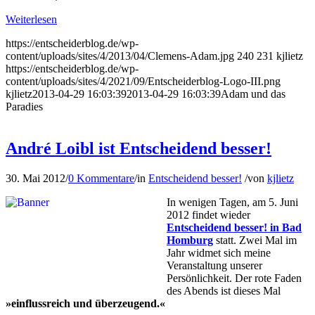
Weiterlesen
https://entscheiderblog.de/wp-
content/uploads/sites/4/2013/04/Clemens-Adam.jpg
240
231
kjlietz
https://entscheiderblog.de/wp-
content/uploads/sites/4/2021/09/Entscheiderblog-Logo-III.png
kjlietz
2013-04-29 16:03:39
2013-04-29 16:03:39
Adam und das
Paradies
André Loibl ist Entscheidend besser!
30. Mai 2012
/
0 Kommentare
/
in
Entscheidend besser!
/
von
kjlietz
In wenigen Tagen, am 5. Juni
2012 findet wieder
Entscheidend besser! in Bad
Homburg
statt. Zwei Mal im
Jahr widmet sich meine
Veranstaltung unserer
Persönlichkeit. Der rote Faden
des Abends ist dieses Mal
»einfluss­reich und überzeugend.«