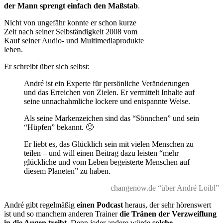
der Mann sprengt einfach den Maßstab
.
Nicht von ungefähr konnte er schon kurze
Zeit nach seiner Selbständigkeit 2008 vom
Kauf seiner Audio- und Multimediaprodukte
leben.
Er schreibt über sich selbst:
André ist ein Experte für persönliche Veränderungen
und das Erreichen von Zielen. Er vermittelt Inhalte auf
seine unnachahmliche lockere und entspannte Weise.
Als seine Markenzeichen sind das “Sönnchen” und sein
“Hüpfen” bekannt. 🙂
Er liebt es, das Glücklich sein mit vielen Menschen zu
teilen – und will einen Beitrag dazu leisten “mehr
glückliche und vom Leben begeisterte Menschen auf
diesem Planeten” zu haben.
changenow.de “über André Loibl”
André gibt regelmäßig
einen Podcast
heraus, der sehr hörenswert
ist und so manchem anderen Trainer
die Tränen der Verzweiflung
in die Augen treibt
. Denn jeder andere würde
solche