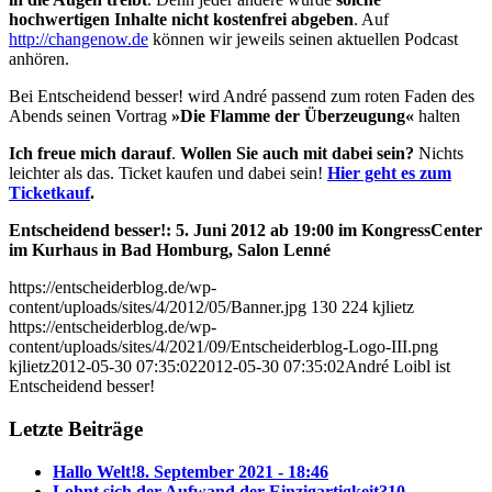
hochwertigen Inhalte nicht kostenfrei abgeben
. Auf
http://changenow.de
können wir jeweils seinen aktuellen Podcast
anhören.
Bei Entscheidend besser! wird André passend zum roten Faden des
Abends seinen Vortrag
»Die Flamme der Überzeugung«
halten
Ich freue mich darauf
.
Wollen Sie auch mit dabei sein?
Nichts
leichter als das. Ticket kaufen und dabei sein!
Hier geht es zum
Ticketkauf
.
Entscheidend besser!: 5. Juni 2012 ab 19:00 im KongressCenter
im Kurhaus in Bad Homburg, Salon Lenné
https://entscheiderblog.de/wp-
content/uploads/sites/4/2012/05/Banner.jpg
130
224
kjlietz
https://entscheiderblog.de/wp-
content/uploads/sites/4/2021/09/Entscheiderblog-Logo-III.png
kjlietz
2012-05-30 07:35:02
2012-05-30 07:35:02
André Loibl ist
Entscheidend besser!
Letzte Beiträge
Hallo Welt!
8. September 2021 - 18:46
Lohnt sich der Aufwand der Einzigartigkeit?
10.