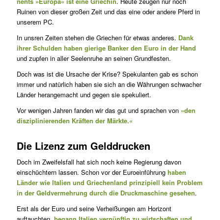
nents »Euro­pa« ist eine Griechin
. Heute zeugen nur noch
Ruinen von dieser großen Zeit und das eine oder andere Pferd in
unserem PC.
In unsren Zeiten stehen die Griechen für etwas anderes.
Dank
ihrer Schulden haben gierige Banker den Euro in der Hand
und zupfen in aller Seelenruhe an seinen Grundfesten.
Doch was ist die Ursache der Krise? Spekulanten gab es schon
immer und natürlich haben sie sich an die Währungen schwacher
Länder herangemacht und gegen sie spekuliert.
Vor wenigen Jahren fanden wir das gut und sprachen von
»den
disziplinierenden Kräften der Märkte.«
Die Lizenz zum Gelddrucken
Doch im Zweifelsfall hat sich noch keine Regierung davon
einschüchtern lassen. Schon vor der Euroeinführung
haben
Länder wie Italien und Griechenland prinzipiell kein Problem
in der Geldvermehrung durch die Druckmaschine gesehen
.
Erst als der Euro und seine Verheißungen am Horizont
auftauchten,
begann Italien vernünftig zu wirtschaften und