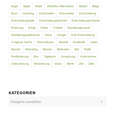
Angst
Apple
Arbeit
Attraktive Alternativen
Bedarf
Blogs
Buch
Coaching
Entscheiden
Entscheider
Entscheidung
Entscheidungsfalle
Entscheidungsklarheit
Entscheidungskriterien
Erfahrung
Erfolg
Fehler
Freiheit
Gestaltungsmacht
Gestaltungsspielräume
Glück
Google
Gute Entscheidung
In eigener Sache
Informationen
Klarheit
Kreativität
Leben
Macher
Marketing
Mission
Motivation
Mut
Politik
Positionierung
Sinn
Tagebuch
Umsetzung
Unternehmer
Unterstützung
Veränderung
Vision
Werte
Ziel
Ziele
KATEGORIEN
Kategorien