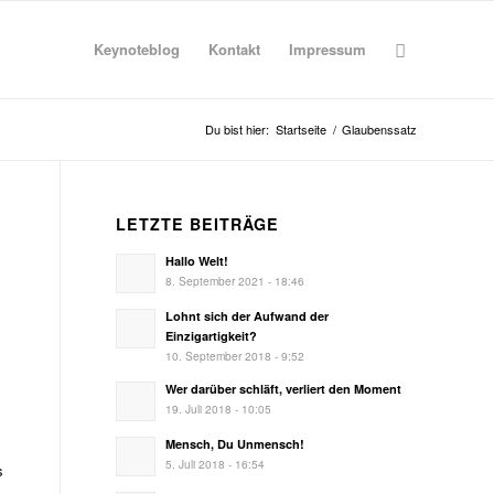
Keynoteblog
Kontakt
Impressum
Du bist hier:
Startseite
/
Glaubenssatz
LETZTE BEITRÄGE
Hallo Welt!
8. September 2021 - 18:46
Lohnt sich der Aufwand der
Einzigartigkeit?
10. September 2018 - 9:52
Wer darüber schläft, verliert den Moment
19. Juli 2018 - 10:05
Mensch, Du Unmensch!
5. Juli 2018 - 16:54
s