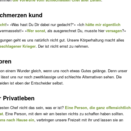
Schmerzen kund
cht
!« »Was hast Du Dir dabei nur gedacht?”« »Ich
hätte mir eigentlich
vermasselst!« »
Wer sonst
, als ausgerechnet Du, musste hier
versagen
?«
ungen geht es uns natürlich nicht gut. Unsere Körperhaltung macht alles
geschlagener Krieger
. Der ist nicht ernst zu nehmen.
oren
on einem Wunder gleich, wenn uns noch etwas Gutes gelänge. Denn unser
lässt uns nur noch zweitklassige und schlechte Alternativen sehen. Die
iden ist eben der Entscheider selbst.
 Privatleben
sten Chef nicht das sein, was er ist?
Eine Person, die ganz offensichtlich
at
. Eine Person, mit dem wir am besten nichts zu schaffen haben sollten.
uns nach Hause ein
, verbringen unsere Freizeit mit ihr und lassen sie an