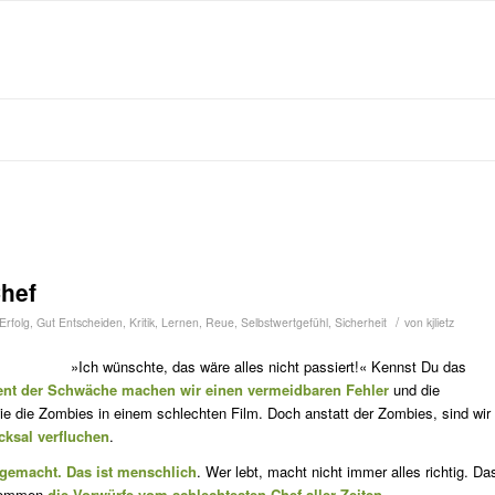
Chef
/
Erfolg
,
Gut Entscheiden
,
Kritik
,
Lernen
,
Reue
,
Selbstwertgefühl
,
Sicherheit
von
kjlietz
»Ich wünschte, das wäre alles nicht passiert!« Kennst Du das
ent der Schwäche machen wir einen vermeidbaren Fehler
und die
e die Zombies in einem schlechten Film. Doch anstatt der Zombies, sind wir
cksal verfluchen
.
 gemacht. Das ist menschlich
. Wer lebt, macht nicht immer alles richtig. Da
 kommen
die Vorwürfe vom schlechtesten Chef aller Zeiten
.