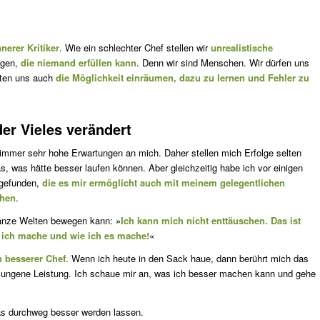
nerer Kritiker
. Wie ein schlechter Chef stellen wir
unrealistische
ngen,
die niemand erfüllen kann
. Denn wir sind Menschen. Wir dürfen uns
llten uns auch
die Möglichkeit einräumen, dazu zu lernen und Fehler zu
er Vieles verändert
immer sehr hohe Erwartungen an mich. Daher stellen mich Erfolge selten
s, was hätte besser laufen können. Aber gleichzeitig habe ich vor einigen
 gefunden,
die es mir ermöglicht auch mit meinem gelegentlichen
ehen
.
ganze Welten bewegen kann: »
Ich kann mich nicht enttäuschen. Das ist
s ich mache und wie ich es mache!
«
n besserer Chef
. Wenn ich heute in den Sack haue, dann berührt mich das
ungene Leistung. Ich schaue mir an, was ich besser machen kann und gehe
s durchweg besser werden lassen.