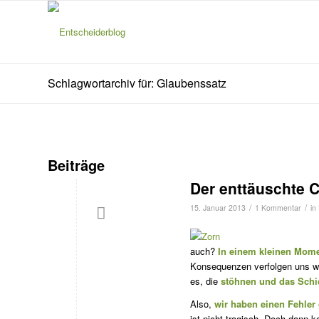
Schlagwortarchiv für: Glaubenssatz
Beiträge
Der enttäuschte 
/
/
15. Januar 2013
1 Kommentar
in
auch?
In einem kleinen Mom
Konsequenzen verfolgen uns wi
es, die
stöhnen und das Schi
Also,
wir haben einen Fehler
ist nicht tragisch. Doch dann