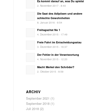
Es kommt darauf an, was Du spielst
2. November 2017 - 8:40
Die Saat des Adipösen und andere
schlechte Gewohnheiten
8. Januar 2016 - 9:54
Freitagszitat No 1
4. Dezember 2015 - 17:49
Freie Fahrt im Entscheidungsstau
3. Dezember 2015 - 16:37
Der Fehler in der Verantwortung
4. November 2015 - 12:20
Macht Merkel den Schröder?
2. Oktober 2015 - 9:59
ARCHIV
September 2021
(1)
September 2018
(1)
Juli 2018
(2)