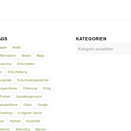
AGS
KATEGORIEN
Kategorien
Apple
Arbeit
Alternativen
Bedarf
Blogs
oaching
Entscheiden
er
Entscheidung
ngsfalle
Entscheidungsklarheit
ngskriterien
Erfahrung
Erfolg
Freiheit
Gestaltungsmacht
gsspielräume
Glück
Google
cheidung
In eigener Sache
nen
Klarheit
Kreativität
Macher
Marketing
Mission