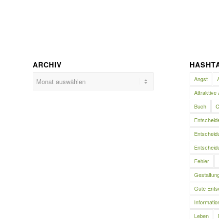
ARCHIV
HASHT
Angst
Attraktive 
Buch
C
Entscheid
Entscheidu
Entscheidu
Fehler
Gestaltun
Gute Ents
Informatio
Leben