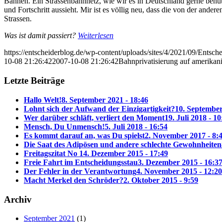
Bahnen. Ein Strassenbahnnetz, wie wir es in Deutschland gerne benu
und Fortschritt aussieht. Mir ist es völlig neu, dass die von der ande
Strassen.
Was ist damit passiert?
Weiterlesen
https://entscheiderblog.de/wp-content/uploads/sites/4/2021/09/Entsch
10-08 21:26:42
2007-10-08 21:26:42
Bahnprivatisierung auf amerikan
Letzte Beiträge
Hallo Welt!
8. September 2021 - 18:46
Lohnt sich der Aufwand der Einzigartigkeit?
10. September
Wer darüber schläft, verliert den Moment
19. Juli 2018 - 10
Mensch, Du Unmensch!
5. Juli 2018 - 16:54
Es kommt darauf an, was Du spielst
2. November 2017 - 8:
Die Saat des Adipösen und andere schlechte Gewohnheiten
Freitagszitat No 1
4. Dezember 2015 - 17:49
Freie Fahrt im Entscheidungsstau
3. Dezember 2015 - 16:3
Der Fehler in der Verantwortung
4. November 2015 - 12:20
Macht Merkel den Schröder?
2. Oktober 2015 - 9:59
Archiv
September 2021
(1)