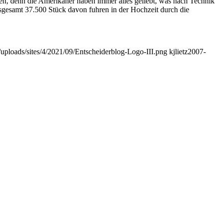
en, denn die Amerikaner haben immer alles geliebt, was nach Technik
 Insgesamt 37.500 Stück davon fuhren in der Hochzeit durch die
t/uploads/sites/4/2021/09/Entscheiderblog-Logo-III.png
kjlietz
2007-