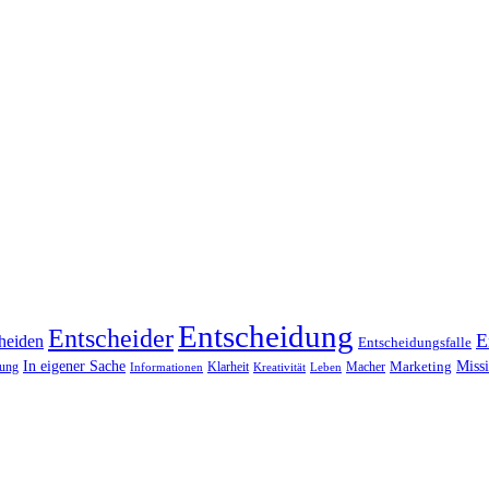
Entscheidung
Entscheider
E
heiden
Entscheidungsfalle
Miss
In eigener Sache
Marketing
dung
Klarheit
Macher
Leben
Informationen
Kreativität