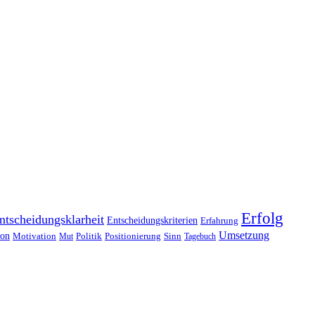
Erfolg
ntscheidungsklarheit
Entscheidungskriterien
Erfahrung
Umsetzung
ion
Motivation
Politik
Positionierung
Sinn
Mut
Tagebuch