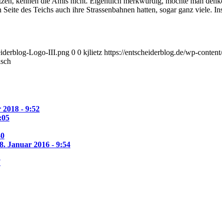
tzen, kennen die Amis nicht. Eigentlich merkwürdig, möchte man denk
ren Seite des Teichs auch ihre Strassenbahnen hatten, sogar ganz viele.
eiderblog-Logo-III.png
0
0
kjlietz
https://entscheiderblog.de/wp-conten
isch
 2018 - 9:52
:05
40
8. Januar 2016 - 9:54
7