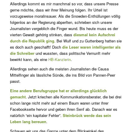
Allerdings kommt es mir manchmal so vor, dass unsere Presse
gerne möchte, dass wir ihrer Meinung folgen. Ihr Urteil ist
vorzugsweise moralinsauer. Als die Snowden-Enthüllungen völlig
folgenlos an der Regierung abperlten, schrieben sich unsere
Journalisten vergeblich die Finger wund. Bis heute muss es der
vierten Gewalt gehörig stinken, dass
diesmal kein Aufschrei
durch die Republik ging
. Bei Wulf und zu Guttenberg hatten sie
es doch auch geschafft! Doch
die Leser waren intelligenter als
die Schreiber
und wussten, dass politische Vernunft mehr
bewirkt kann, als eine
HB-Kanzlerin
.
Allerdings sehen auch die meisten Journalisten die Causa
Mittelfinger als lässliche Sünde, die ins Bild von Pannen-Peer
passt.
Eine andere Berufsgruppe hat er allerdings glücklich
gemacht
. Jetzt kriechen alle Kommunikationsberater, die bei drei
schon lange nicht mehr auf einem Baum waren unter ihrer
Facebookseite hervor und geben ihren Senf ab. Danach war es
natürlich “ein kapitaler Fehler”.
Steinbrück werde das sein
Leben lang bereuen
.
Schauen wir uns das Ganze unter dem Blickwinkel des