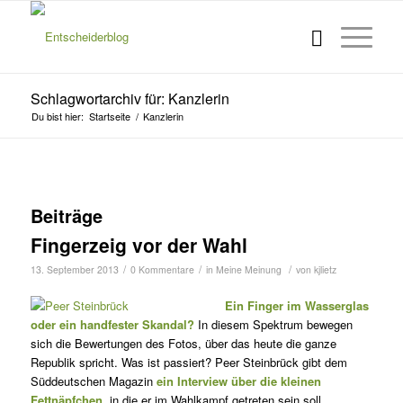
Schlagwortarchiv für: Kanzlerin
Du bist hier:
Startseite
/
Kanzlerin
Beiträge
Fingerzeig vor der Wahl
/
/
/
13. September 2013
0 Kommentare
in
Meine Meinung
von
kjlietz
Ein Finger im Wasserglas
oder ein handfester Skandal?
In diesem Spektrum bewegen
sich die Bewertungen des Fotos, über das heute die ganze
Republik spricht. Was ist passiert? Peer Steinbrück gibt dem
Süddeutschen Magazin
ein Interview über die kleinen
Fettnäpfchen
, in die er im Wahlkampf getreten sein soll.