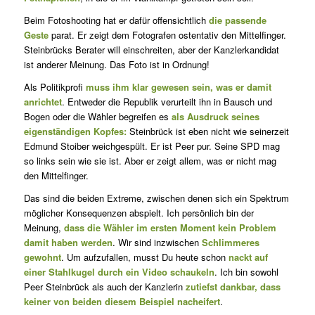
Beim Fotoshooting hat er dafür offensichtlich
die passende
Geste
parat. Er zeigt dem Fotografen ostentativ den Mittelfinger.
Steinbrücks Berater will einschreiten, aber der Kanzlerkandidat
ist anderer Meinung. Das Foto ist in Ordnung!
Als Politikprofi
muss ihm klar gewesen sein, was er damit
anrichtet
. Entweder die Republik verurteilt ihn in Bausch und
Bogen oder die Wähler begreifen es
als Ausdruck seines
eigenständigen Kopfes:
Steinbrück ist eben nicht wie seinerzeit
Edmund Stoiber weichgespült. Er ist Peer pur. Seine SPD mag
so links sein wie sie ist. Aber er zeigt allem, was er nicht mag
den Mittelfinger.
Das sind die beiden Extreme, zwischen denen sich ein Spektrum
möglicher Konsequenzen abspielt. Ich persönlich bin der
Meinung,
dass die Wähler im ersten Moment kein Problem
damit haben werden
. Wir sind inzwischen
Schlimmeres
gewohnt
. Um aufzufallen, musst Du heute schon
nackt auf
einer Stahlkugel durch ein Video schaukeln
. Ich bin sowohl
Peer Steinbrück als auch der Kanzlerin
zutiefst dankbar, dass
keiner von beiden diesem Beispiel nacheifert
.