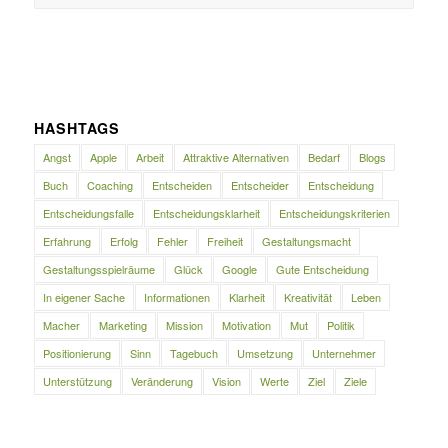
HASHTAGS
Angst
Apple
Arbeit
Attraktive Alternativen
Bedarf
Blogs
Buch
Coaching
Entscheiden
Entscheider
Entscheidung
Entscheidungsfalle
Entscheidungsklarheit
Entscheidungskriterien
Erfahrung
Erfolg
Fehler
Freiheit
Gestaltungsmacht
Gestaltungsspielräume
Glück
Google
Gute Entscheidung
In eigener Sache
Informationen
Klarheit
Kreativität
Leben
Macher
Marketing
Mission
Motivation
Mut
Politik
Positionierung
Sinn
Tagebuch
Umsetzung
Unternehmer
Unterstützung
Veränderung
Vision
Werte
Ziel
Ziele