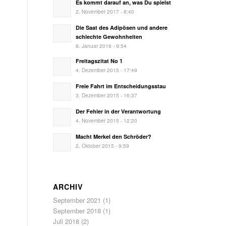
Es kommt darauf an, was Du spielst
2. November 2017 - 8:40
Die Saat des Adipösen und andere
schlechte Gewohnheiten
8. Januar 2016 - 9:54
Freitagszitat No 1
4. Dezember 2015 - 17:49
Freie Fahrt im Entscheidungsstau
3. Dezember 2015 - 16:37
Der Fehler in der Verantwortung
4. November 2015 - 12:20
Macht Merkel den Schröder?
2. Oktober 2015 - 9:59
ARCHIV
September 2021
(1)
September 2018
(1)
Juli 2018
(2)