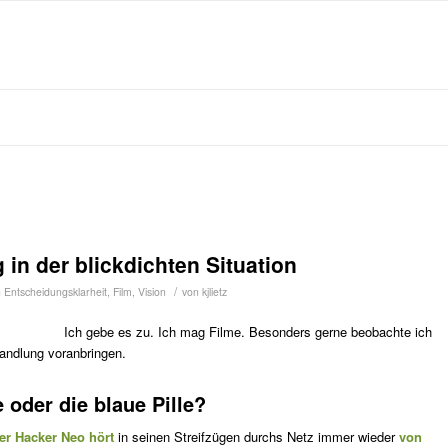
 in der blickdichten Situation
/
n
Entscheidungsklarheit
,
Film
,
Vision
von
kjlietz
Ich gebe es zu. Ich mag Filme. Besonders gerne beobachte ich
andlung voranbringen.
 oder die blaue Pille?
er Hacker Neo hört
in seinen Streifzügen durchs Netz immer wieder
von