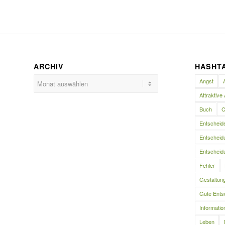
ARCHIV
HASHT
Angst
Attraktive 
Buch
C
Entscheid
Entscheidu
Entscheidu
Fehler
Gestaltun
Gute Ents
Informatio
Leben