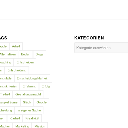
AGS
KATEGORIEN
Kategorien
Apple
Arbeit
Alternativen
Bedarf
Blogs
oaching
Entscheiden
er
Entscheidung
ngsfalle
Entscheidungsklarheit
ngskriterien
Erfahrung
Erfolg
Freiheit
Gestaltungsmacht
gsspielräume
Glück
Google
cheidung
In eigener Sache
nen
Klarheit
Kreativität
Macher
Marketing
Mission