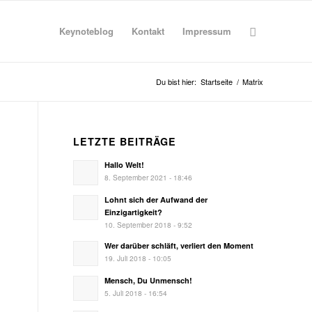
Keynoteblog
Kontakt
Impressum
Du bist hier:
Startseite
/
Matrix
LETZTE BEITRÄGE
Hallo Welt!
8. September 2021 - 18:46
Lohnt sich der Aufwand der
Einzigartigkeit?
10. September 2018 - 9:52
Wer darüber schläft, verliert den Moment
19. Juli 2018 - 10:05
Mensch, Du Unmensch!
5. Juli 2018 - 16:54