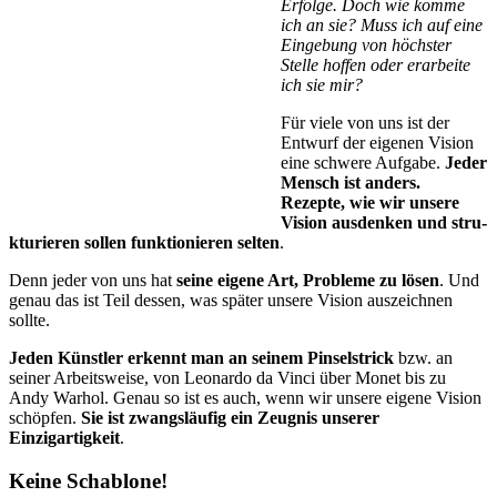
Erfolge. Doch wie komme
ich an sie? Muss ich auf eine
Eingebung von höchster
Stelle hoffen oder erarbeite
ich sie mir?
Für viele von uns ist der
Entwurf der eigenen Vision
eine schwe­re Aufgabe.
Jeder
Mensch ist an­ders.
Rezepte, wie wir un­se­re
Vision ausdenken und stru­
ktu­rie­ren sollen funk­tio­nie­ren sel­ten
.
Denn jeder von uns hat
seine eigene Art, Probleme zu lösen
. Und
genau das ist Teil dessen, was später unsere Vision auszeichnen
sollte.
Jeden Künstler erkennt man an seinem Pinselstrick
bzw. an
seiner Arbeitsweise, von Leonardo da Vinci über Monet bis zu
Andy Warhol. Genau so ist es auch, wenn wir unsere eigene Vision
schöpfen.
Sie ist zwangsläufig ein Zeugnis unserer
Einzigartigkeit
.
Keine Schablone!