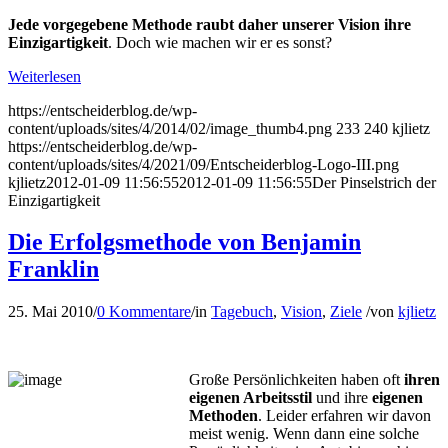
Jede vorgegebene Methode raubt daher unserer Vision ihre
Einzigartigkeit
. Doch wie machen wir er es sonst?
Weiterlesen
https://entscheiderblog.de/wp-
content/uploads/sites/4/2014/02/image_thumb4.png
233
240
kjlietz
https://entscheiderblog.de/wp-
content/uploads/sites/4/2021/09/Entscheiderblog-Logo-III.png
kjlietz
2012-01-09 11:56:55
2012-01-09 11:56:55
Der Pinselstrich der
Einzigartigkeit
Die Erfolgsmethode von Benjamin
Franklin
25. Mai 2010
/
0 Kommentare
/
in
Tagebuch
,
Vision
,
Ziele
/
von
kjlietz
Große Persönlichkeiten haben oft
ihren
eigenen Arbeitsstil
und ihre
eigenen
Methoden
. Leider erfahren wir davon
meist wenig. Wenn dann eine solche