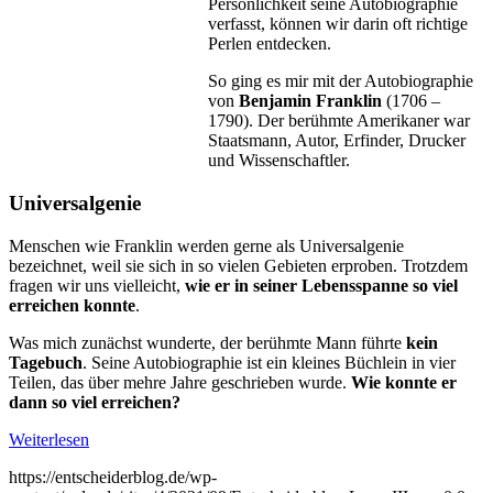
Persönlichkeit seine Autobiographie
ver­fasst, können wir darin oft richtige
Perlen entdecken.
So ging es mir mit der Autobiographie
von
Benjamin Franklin
(1706 –
1790). Der berühmte Amerikaner war
Staats­mann, Autor, Erfinder, Drucker
und Wis­sen­schaftler.
Universalgenie
Menschen wie Franklin werden gerne als Universalgenie
bezeichnet, weil sie sich in so vielen Gebieten erproben. Trotzdem
fragen wir uns vielleicht,
wie er in seiner Lebensspanne so viel
erreichen konnte
.
Was mich zunächst wunderte, der berühmte Mann führte
kein
Tagebuch
. Seine Autobiographie ist ein kleines Büchlein in vier
Teilen, das über mehre Jahre geschrieben wurde.
Wie konnte er
dann so viel erreichen?
Weiterlesen
https://entscheiderblog.de/wp-