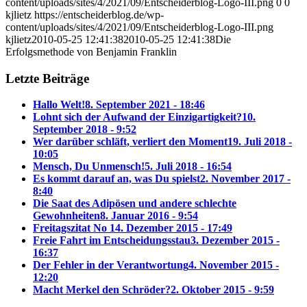
content/uploads/sites/4/2021/09/Entscheiderblog-Logo-III.png
0
0
kjlietz
https://entscheiderblog.de/wp-
content/uploads/sites/4/2021/09/Entscheiderblog-Logo-III.png
kjlietz
2010-05-25 12:41:38
2010-05-25 12:41:38
Die
Erfolgsmethode von Benjamin Franklin
Letzte Beiträge
Hallo Welt!
8. September 2021 - 18:46
Lohnt sich der Aufwand der Einzigartigkeit?
10.
September 2018 - 9:52
Wer darüber schläft, verliert den Moment
19. Juli 2018 -
10:05
Mensch, Du Unmensch!
5. Juli 2018 - 16:54
Es kommt darauf an, was Du spielst
2. November 2017 -
8:40
Die Saat des Adipösen und andere schlechte
Gewohnheiten
8. Januar 2016 - 9:54
Freitagszitat No 1
4. Dezember 2015 - 17:49
Freie Fahrt im Entscheidungsstau
3. Dezember 2015 -
16:37
Der Fehler in der Verantwortung
4. November 2015 -
12:20
Macht Merkel den Schröder?
2. Oktober 2015 - 9:59