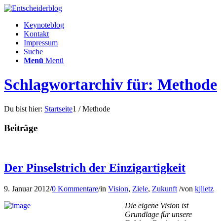
Keynoteblog
Kontakt
Impressum
Suche
Menü
Menü
Schlagwortarchiv für: Methode
Du bist hier:
Startseite
1
/
Methode
Beiträge
Der Pinselstrich der Einzigartigkeit
9. Januar 2012
/
0 Kommentare
/
in
Vision
,
Ziele
,
Zukunft
/
von
kjlietz
Die eigene Vision ist
Grundlage für unsere