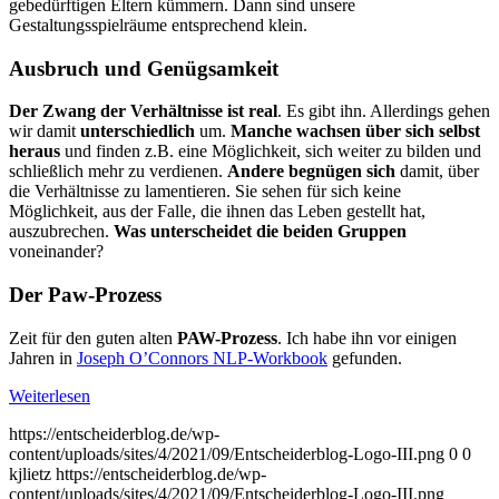
ge­be­dürf­tigen Eltern kümmern. Dann sind unsere
Gestaltungsspielräume ent­spre­chend klein.
Ausbruch und Genügsamkeit
Der Zwang der Verhältnisse ist real
. Es gibt ihn. Allerdings gehen
wir damit
unterschiedlich
um.
Manche wachsen über sich selbst
heraus
und finden z.B. eine Möglichkeit, sich weiter zu bilden und
schließlich mehr zu verdienen.
Andere begnügen sich
damit, über
die Ver­hält­nis­se zu lamentieren. Sie sehen für sich keine
Möglichkeit, aus der Falle, die ihnen das Leben gestellt hat,
auszubrechen.
Was unterscheidet die beiden Gruppen
voneinander?
Der Paw-Prozess
Zeit für den guten alten
PAW-Prozess
. Ich habe ihn vor einigen
Jahren in
Joseph O’Connors NLP-Workbook
gefunden.
Weiterlesen
https://entscheiderblog.de/wp-
content/uploads/sites/4/2021/09/Entscheiderblog-Logo-III.png
0
0
kjlietz
https://entscheiderblog.de/wp-
content/uploads/sites/4/2021/09/Entscheiderblog-Logo-III.png