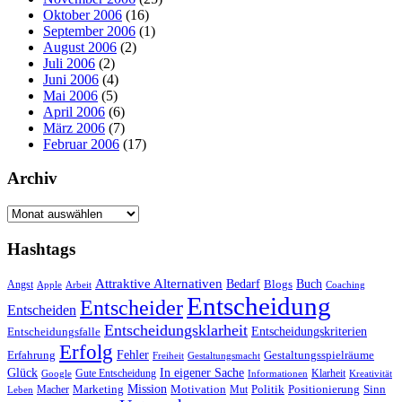
Oktober 2006
(16)
September 2006
(1)
August 2006
(2)
Juli 2006
(2)
Juni 2006
(4)
Mai 2006
(5)
April 2006
(6)
März 2006
(7)
Februar 2006
(17)
Archiv
Archiv
Hashtags
Attraktive Alternativen
Buch
Bedarf
Angst
Blogs
Apple
Arbeit
Coaching
Entscheidung
Entscheider
Entscheiden
Entscheidungsklarheit
Entscheidungskriterien
Entscheidungsfalle
Erfolg
Fehler
Erfahrung
Gestaltungsspielräume
Freiheit
Gestaltungsmacht
Glück
In eigener Sache
Gute Entscheidung
Klarheit
Google
Informationen
Kreativität
Mission
Marketing
Motivation
Politik
Positionierung
Sinn
Macher
Mut
Leben