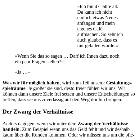
»Ich bin 47 Jahre alt.
Da kann ich nicht
einfach etwas Neues
anfangen und mein
eigenes Café
aufmachen. So sehr ich
auch glaube, dass es
mir gefallen wür­de.«
»Wenn Sie das so sagen … Darf ich Ihnen dazu noch
ein paar Fragen stellen?«
»Ja …«
Was wir für möglich halten
, wird zum Teil unserer
Ge­stal­tungs­
spiel­räu­me
. Je größer sie sind, desto freier fühlen wir uns. Wir
können dann unsere Ziele frei setzen und unsere Entscheidungen so
treffen, dass sie uns zuverlässig auf den Weg dorthin bringen.
Der Zwang der Verhältnisse
Anders dagegen, wenn wir unter dem
Zwang der Verhältnisse
handeln
. Zum Beispiel wenn uns das Geld fehlt und wir deshalb
kaum über die Runden kommen. Oder wir müssen uns um die pfle­