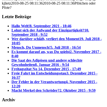
kjlietz
2010-08-25 08:11:36
2010-08-25 08:11:36
Pfötchen oder
Pfote?
Letzte Beiträge
Hallo Welt!
8. September 2021 - 18:46
Lohnt sich der Aufwand der Einzigartigkeit?
10.
September 2018 - 9:52
Wer darüber schläft, verliert den Moment
19. Juli 2018 -
10:05
Mensch, Du Unmensch!
5. Juli 2018 - 16:54
Es kommt darauf an, was Du spielst
2. November 2017 -
8:40
Die Saat des Adipösen und andere schlechte
Gewohnheiten
8. Januar 2016 - 9:54
Freitagszitat No 1
4. Dezember 2015 - 17:49
Freie Fahrt im Entscheidungsstau
3. Dezember 2015 -
16:37
Der Fehler in der Verantwortung
4. November 2015 -
12:20
Macht Merkel den Schröder?
2. Oktober 2015 - 9:59
Archiv