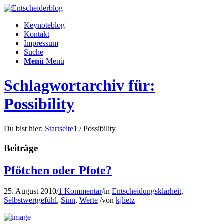
Keynoteblog
Kontakt
Impressum
Suche
Menü
Menü
Schlagwortarchiv für:
Possibility
Du bist hier:
Startseite
1
/
Possibility
Beiträge
Pfötchen oder Pfote?
25. August 2010
/
1 Kommentar
/
in
Entscheidungsklarheit
,
Selbstwertgefühl
,
Sinn
,
Werte
/
von
kjlietz