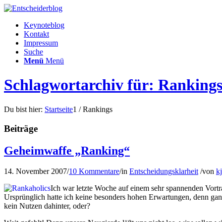
Keynoteblog
Kontakt
Impressum
Suche
Menü
Menü
Schlagwortarchiv für: Ranking
Du bist hier:
Startseite
1
/
Rankings
Beiträge
Geheimwaffe „Ranking“
14. November 2007
/
10 Kommentare
/
in
Entscheidungsklarheit
/
von
kj
Ich war letzte Woche auf einem sehr spannenden Vort
Ursprünglich hatte ich keine besonders hohen Erwartungen, denn gan
kein Nutzen dahinter, oder?