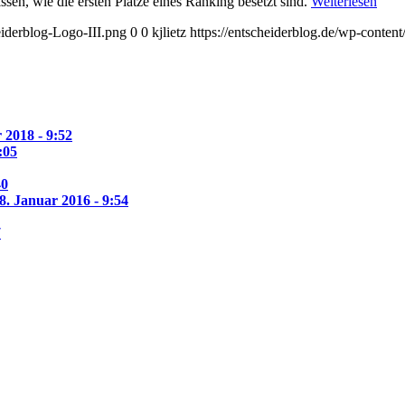
ssen, wie die ersten Plätze eines Ranking besetzt sind.
Weiterlesen
eiderblog-Logo-III.png
0
0
kjlietz
https://entscheiderblog.de/wp-conten
 2018 - 9:52
:05
40
8. Januar 2016 - 9:54
7