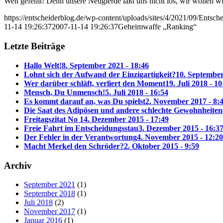
Weit gefehlt! Denn unsere Neugierde läßt uns nicht los, wir wollen wi
https://entscheiderblog.de/wp-content/uploads/sites/4/2021/09/Entsch
11-14 19:26:37
2007-11-14 19:26:37
Geheimwaffe „Ranking“
Letzte Beiträge
Hallo Welt!
8. September 2021 - 18:46
Lohnt sich der Aufwand der Einzigartigkeit?
10. September
Wer darüber schläft, verliert den Moment
19. Juli 2018 - 10
Mensch, Du Unmensch!
5. Juli 2018 - 16:54
Es kommt darauf an, was Du spielst
2. November 2017 - 8:
Die Saat des Adipösen und andere schlechte Gewohnheiten
Freitagszitat No 1
4. Dezember 2015 - 17:49
Freie Fahrt im Entscheidungsstau
3. Dezember 2015 - 16:3
Der Fehler in der Verantwortung
4. November 2015 - 12:20
Macht Merkel den Schröder?
2. Oktober 2015 - 9:59
Archiv
September 2021
(1)
September 2018
(1)
Juli 2018
(2)
November 2017
(1)
Januar 2016
(1)