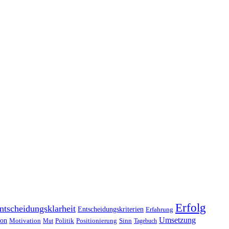
Erfolg
ntscheidungsklarheit
Entscheidungskriterien
Erfahrung
Umsetzung
ion
Motivation
Politik
Positionierung
Sinn
Mut
Tagebuch