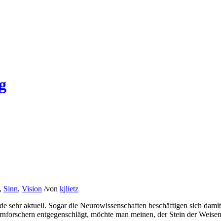
g
,
Sinn
,
Vision
/
von
kjlietz
ade sehr aktuell. Sogar die Neurowissenschaften beschäftigen sich da
rnforschern entgegenschlägt, möchte man meinen, der Stein der Weisen