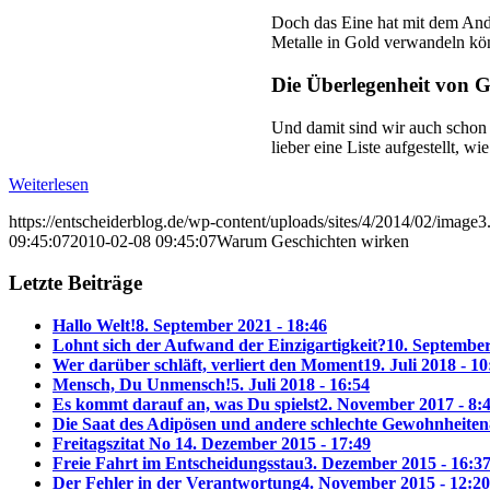
Doch das Eine hat mit dem Ande
Metalle in Gold verwandeln kö
Die Überlegenheit von G
Und damit sind wir auch schon b
lieber eine Liste aufgestellt, 
Weiterlesen
https://entscheiderblog.de/wp-content/uploads/sites/4/2014/02/image3
09:45:07
2010-02-08 09:45:07
Warum Geschichten wirken
Letzte Beiträge
Hallo Welt!
8. September 2021 - 18:46
Lohnt sich der Aufwand der Einzigartigkeit?
10. September
Wer darüber schläft, verliert den Moment
19. Juli 2018 - 10
Mensch, Du Unmensch!
5. Juli 2018 - 16:54
Es kommt darauf an, was Du spielst
2. November 2017 - 8:
Die Saat des Adipösen und andere schlechte Gewohnheiten
Freitagszitat No 1
4. Dezember 2015 - 17:49
Freie Fahrt im Entscheidungsstau
3. Dezember 2015 - 16:3
Der Fehler in der Verantwortung
4. November 2015 - 12:20