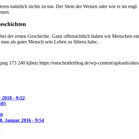
ren natürlich nichts zu tun. Der Stein der Weisen oder wie er im engl.
nnen.
eschichten
ei der ersten Geschichte. Ganz offensichtlich haben wir Menschen ein 
wie man als guter Mensch sein Leben zu führen habe.
.png
173
240
kjlietz
https://entscheiderblog.de/wp-content/uploads/sit
 2018 - 9:52
:05
40
8. Januar 2016 - 9:54
7