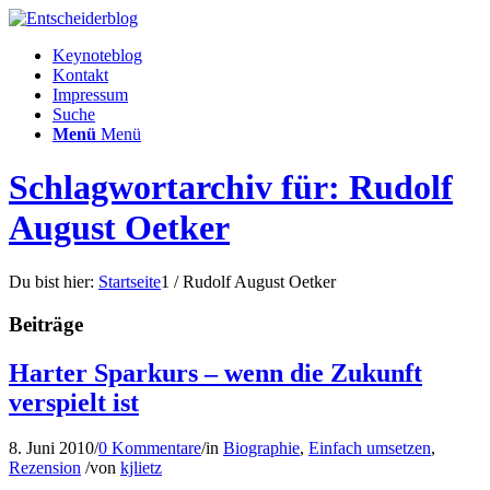
Keynoteblog
Kontakt
Impressum
Suche
Menü
Menü
Schlagwortarchiv für: Rudolf
August Oetker
Du bist hier:
Startseite
1
/
Rudolf August Oetker
Beiträge
Harter Sparkurs – wenn die Zukunft
verspielt ist
8. Juni 2010
/
0 Kommentare
/
in
Biographie
,
Einfach umsetzen
,
Rezension
/
von
kjlietz