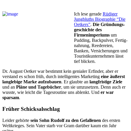
Ich lese gerade
Rüdiger
Jungbluths Biographie “Die
Oetkers”
.
Die Gründungs­
ge­schichte des
Firmenimperi­ums
um
Pudding, Backpulver, Fertig-
nahrung, Reedereien,
Banken, Versicherungen und
Tou­ris­ti­kun­ter­neh­men lässt
tief blicken.
Dr. August Oetker war bestimmt kein genialer Erfinder, aber er
verstand es schon früh, durch intelligentes Marketing
eine äußerst
langlebige Marke aufzubauen
. Er glaubte an
langfristige Ziele
und an
Pläne und Tagebücher
, um sie umzusetzen. Denn auch er
wusste, wie leicht die Tagesroutine uns ablenkt. Und
er war
sparsam
.
Früher Schicksalsschlag
Leider gehörte
sein Sohn Rudolf zu den Gefallenen
des ersten
Weltkrieges. Sein Vater starb vor Gram darüber kaum ein Jahr
später.