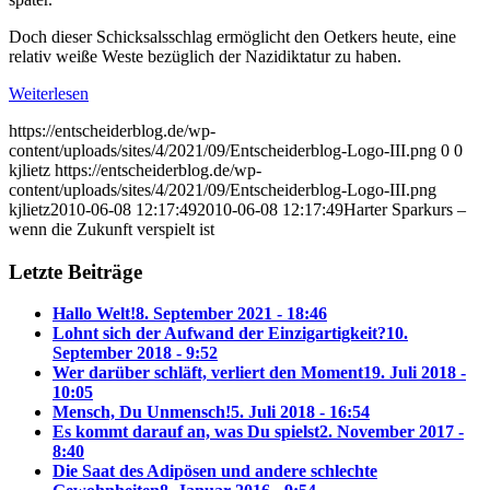
Doch dieser Schicksalsschlag ermöglicht den Oetkers heute, eine
relativ weiße Weste bezüglich der Nazidiktatur zu haben.
Weiterlesen
https://entscheiderblog.de/wp-
content/uploads/sites/4/2021/09/Entscheiderblog-Logo-III.png
0
0
kjlietz
https://entscheiderblog.de/wp-
content/uploads/sites/4/2021/09/Entscheiderblog-Logo-III.png
kjlietz
2010-06-08 12:17:49
2010-06-08 12:17:49
Harter Sparkurs –
wenn die Zukunft verspielt ist
Letzte Beiträge
Hallo Welt!
8. September 2021 - 18:46
Lohnt sich der Aufwand der Einzigartigkeit?
10.
September 2018 - 9:52
Wer darüber schläft, verliert den Moment
19. Juli 2018 -
10:05
Mensch, Du Unmensch!
5. Juli 2018 - 16:54
Es kommt darauf an, was Du spielst
2. November 2017 -
8:40
Die Saat des Adipösen und andere schlechte