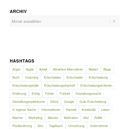
ARCHIV
HASHTAGS
Angst
Apple
Arbeit
Attraktive Alternativen
Bedarf
Blogs
Buch
Coaching
Entscheiden
Entscheider
Entscheidung
Entscheidungsfalle
Entscheidungsklarheit
Entscheidungskriterien
Erfahrung
Erfolg
Fehler
Freiheit
Gestaltungsmacht
Gestaltungsspielräume
Glück
Google
Gute Entscheidung
In eigener Sache
Informationen
Klarheit
Kreativität
Leben
Macher
Marketing
Mission
Motivation
Mut
Politik
Positionierung
Sinn
Tagebuch
Umsetzung
Unternehmer