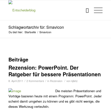
Schlagwortarchiv für: Smavicon
Du bist hier:
Startseite
/
Smavicon
Beiträge
Rezension: PowerPoint. Der
Ratgeber für bessere Präsentationen
/
/
/
8. April 2011
2 Kommentare
in
Rezension
von
kjlietz
Die meisten Präsentationen und
Vor­träge basieren heute mit einem Pro­gramm: PowerPoint. Jeder
scheint damit umge­hen zu können und es gibt nicht wenige, die
dieses Werkzeug verteufeln.