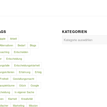
AGS
KATEGORIEN
Kategorien
Apple
Arbeit
Alternativen
Bedarf
Blogs
oaching
Entscheiden
er
Entscheidung
ngsfalle
Entscheidungsklarheit
ngskriterien
Erfahrung
Erfolg
Freiheit
Gestaltungsmacht
gsspielräume
Glück
Google
cheidung
In eigener Sache
nen
Klarheit
Kreativität
Macher
Marketing
Mission