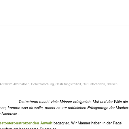
Attraktive Alternativen
,
Gehirnforschung
,
Gestaltungsfreiheit
,
Gut Entscheiden
,
Stärken
Testosteron macht viele Männer erfolgreich. Mut und der Wille die
en, komme was da wolle, macht es zur natürlichen Erfolgsdroge der Macher.
ar Nachteile …
estosteronstrotzenden Anwalt
begegnet. Wir Männer haben in der Regel
r schon ein besonde­res Exemplar.