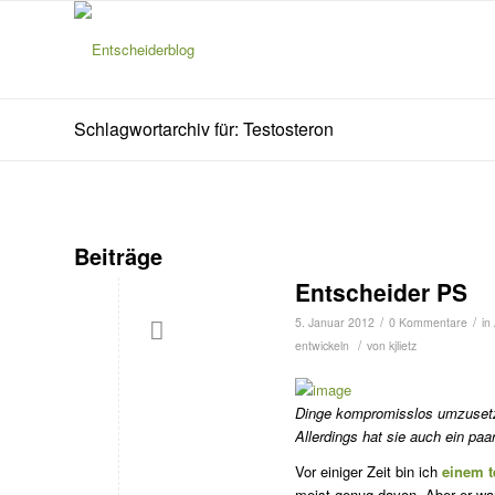
Schlagwortarchiv für: Testosteron
Beiträge
Entscheider PS
/
/
5. Januar 2012
0 Kommentare
in
/
entwickeln
von
kjlietz
Dinge kompromisslos umzuset­z
Allerdings hat sie auch ein pa
Vor einiger Zeit bin ich
einem t
meist genug davon. Aber er wa