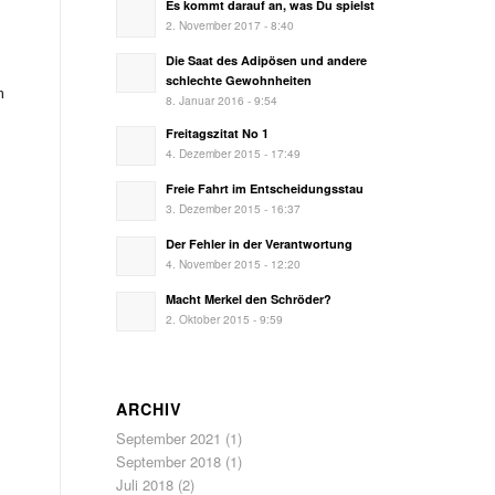
Es kommt darauf an, was Du spielst
2. November 2017 - 8:40
Die Saat des Adipösen und andere
schlechte Gewohnheiten
m
8. Januar 2016 - 9:54
Freitagszitat No 1
4. Dezember 2015 - 17:49
Freie Fahrt im Entscheidungsstau
3. Dezember 2015 - 16:37
Der Fehler in der Verantwortung
4. November 2015 - 12:20
Macht Merkel den Schröder?
2. Oktober 2015 - 9:59
ARCHIV
September 2021
(1)
September 2018
(1)
Juli 2018
(2)