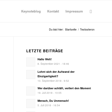
Keynoteblog
Kontakt
Impressum
Du bist hier:
Startseite
/
Testosteron
LETZTE BEITRÄGE
Hallo Welt!
8. September 2021 - 18:46
Lohnt sich der Aufwand der
Einzigartigkeit?
10. September 2018 - 9:52
Wer darüber schläft, verliert den Moment
19. Juli 2018 - 10:05
Mensch, Du Unmensch!
5. Juli 2018 - 16:54