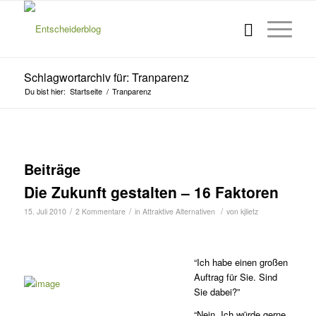
Schlagwortarchiv für: Tranparenz
Du bist hier:
Startseite
/
Tranparenz
Beiträge
Die Zukunft gestalten – 16 Faktoren
/
/
/
15. Juli 2010
2 Kommentare
in
Attraktive Alternativen
von
kjlietz
“Ich habe einen großen
Auftrag für Sie. Sind
Sie dabei?”
“Nein. Ich würde gerne.