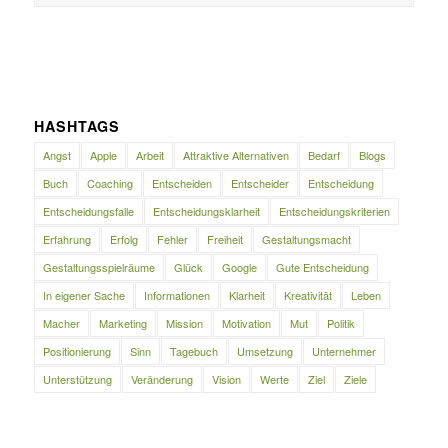
HASHTAGS
Angst
Apple
Arbeit
Attraktive Alternativen
Bedarf
Blogs
Buch
Coaching
Entscheiden
Entscheider
Entscheidung
Entscheidungsfalle
Entscheidungsklarheit
Entscheidungskriterien
Erfahrung
Erfolg
Fehler
Freiheit
Gestaltungsmacht
Gestaltungsspielräume
Glück
Google
Gute Entscheidung
In eigener Sache
Informationen
Klarheit
Kreativität
Leben
Macher
Marketing
Mission
Motivation
Mut
Politik
Positionierung
Sinn
Tagebuch
Umsetzung
Unternehmer
Unterstützung
Veränderung
Vision
Werte
Ziel
Ziele