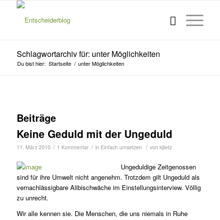
Schlagwortarchiv für: unter Möglichkeiten
Du bist hier:
Startseite
/
unter Möglichkeiten
Beiträge
Keine Geduld mit der Ungeduld
/
/
/
11. März 2010
1 Kommentar
in
Einfach umsetzen
von
kjlietz
Ungeduldige Zeitgenossen
sind für ihre Umwelt nicht angenehm. Trotzdem gilt Ungeduld als
vernachlässigbare Alibischwäche im Einstellungsinterview. Völlig
zu unrecht.
Wir alle kennen sie. Die Menschen, die uns niemals in Ruhe