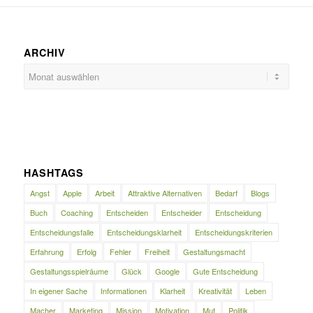
ARCHIV
HASHTAGS
Angst
Apple
Arbeit
Attraktive Alternativen
Bedarf
Blogs
Buch
Coaching
Entscheiden
Entscheider
Entscheidung
Entscheidungsfalle
Entscheidungsklarheit
Entscheidungskriterien
Erfahrung
Erfolg
Fehler
Freiheit
Gestaltungsmacht
Gestaltungsspielräume
Glück
Google
Gute Entscheidung
In eigener Sache
Informationen
Klarheit
Kreativität
Leben
Macher
Marketing
Mission
Motivation
Mut
Politik