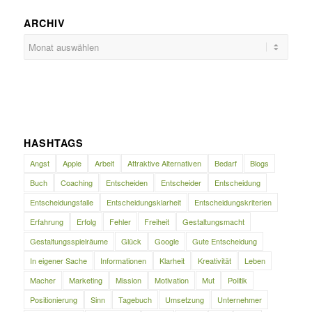
ARCHIV
HASHTAGS
Angst
Apple
Arbeit
Attraktive Alternativen
Bedarf
Blogs
Buch
Coaching
Entscheiden
Entscheider
Entscheidung
Entscheidungsfalle
Entscheidungsklarheit
Entscheidungskriterien
Erfahrung
Erfolg
Fehler
Freiheit
Gestaltungsmacht
Gestaltungsspielräume
Glück
Google
Gute Entscheidung
In eigener Sache
Informationen
Klarheit
Kreativität
Leben
Macher
Marketing
Mission
Motivation
Mut
Politik
Positionierung
Sinn
Tagebuch
Umsetzung
Unternehmer