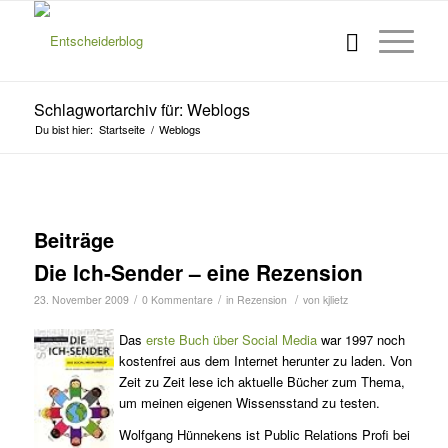
Schlagwortarchiv für: Weblogs
Du bist hier:
Startseite
/
Weblogs
Beiträge
Die Ich-Sender – eine Rezension
/
/
/
23. November 2009
0 Kommentare
in
Rezension
von
kjlietz
Das
erste Buch über Social Media
war 1997 noch
kostenfrei aus dem Internet herunter zu laden. Von
Zeit zu Zeit lese ich aktuelle Bücher zum Thema,
um meinen eigenen Wissensstand zu testen.
Wolfgang Hünnekens ist Public Relations Profi bei