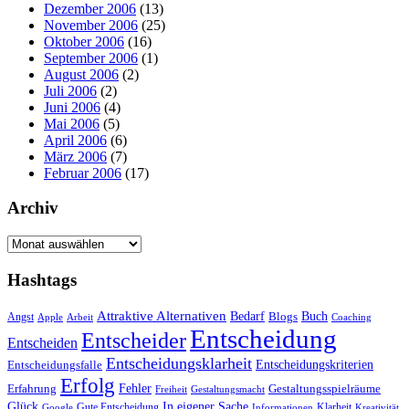
Dezember 2006
(13)
November 2006
(25)
Oktober 2006
(16)
September 2006
(1)
August 2006
(2)
Juli 2006
(2)
Juni 2006
(4)
Mai 2006
(5)
April 2006
(6)
März 2006
(7)
Februar 2006
(17)
Archiv
Archiv
Hashtags
Attraktive Alternativen
Buch
Bedarf
Angst
Blogs
Apple
Arbeit
Coaching
Entscheidung
Entscheider
Entscheiden
Entscheidungsklarheit
Entscheidungskriterien
Entscheidungsfalle
Erfolg
Fehler
Erfahrung
Gestaltungsspielräume
Freiheit
Gestaltungsmacht
Glück
In eigener Sache
Gute Entscheidung
Klarheit
Google
Informationen
Kreativität