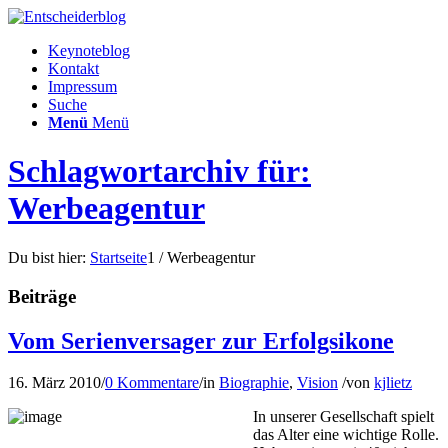
Keynoteblog
Kontakt
Impressum
Suche
Menü
Menü
Schlagwortarchiv für:
Werbeagentur
Du bist hier:
Startseite
1
/
Werbeagentur
Beiträge
Vom Serienversager zur Erfolgsikone
16. März 2010
/
0 Kommentare
/
in
Biographie
,
Vision
/
von
kjlietz
In unserer Gesellschaft spielt
das Alter eine wichtige Rolle.