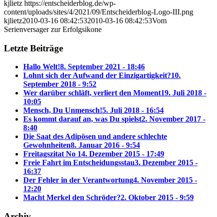
kjlietz
https://entscheiderblog.de/wp-
content/uploads/sites/4/2021/09/Entscheiderblog-Logo-III.png
kjlietz
2010-03-16 08:42:53
2010-03-16 08:42:53
Vom
Serienversager zur Erfolgsikone
Letzte Beiträge
Hallo Welt!
8. September 2021 - 18:46
Lohnt sich der Aufwand der Einzigartigkeit?
10.
September 2018 - 9:52
Wer darüber schläft, verliert den Moment
19. Juli 2018 -
10:05
Mensch, Du Unmensch!
5. Juli 2018 - 16:54
Es kommt darauf an, was Du spielst
2. November 2017 -
8:40
Die Saat des Adipösen und andere schlechte
Gewohnheiten
8. Januar 2016 - 9:54
Freitagszitat No 1
4. Dezember 2015 - 17:49
Freie Fahrt im Entscheidungsstau
3. Dezember 2015 -
16:37
Der Fehler in der Verantwortung
4. November 2015 -
12:20
Macht Merkel den Schröder?
2. Oktober 2015 - 9:59
Archiv