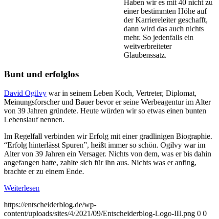
Haben wir es mit 40 nicht zu
einer bestimmten Höhe auf
der Karriereleiter geschafft,
dann wird das auch nichts
mehr. So jedenfalls ein
weitverbreiteter
Glaubenssatz.
Bunt und erfolglos
David Ogilvy
war in seinem Leben Koch, Vertreter, Diplomat,
Meinungsforscher und Bauer bevor er seine Werbeagentur im Alter
von 39 Jahren gründete. Heute würden wir so etwas einen bunten
Lebenslauf nennen.
Im Regelfall verbinden wir Erfolg mit einer gradlinigen Biographie.
“Erfolg hinterlässt Spuren”, heißt immer so schön. Ogilvy war im
Alter von 39 Jahren ein Versager. Nichts von dem, was er bis dahin
angefangen hatte, zahlte sich für ihn aus. Nichts was er anfing,
brachte er zu einem Ende.
Weiterlesen
https://entscheiderblog.de/wp-
content/uploads/sites/4/2021/09/Entscheiderblog-Logo-III.png
0
0