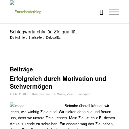
Schlagwortarchiv für: Zielqualität
Du bist hier:
Startseite
/
Zielqualität
Beiträge
Erfolgreich durch Motivation und
Stehvermögen
/
/
/
4. Mai 2010
0 Kommentare
in
Vision
,
Ziele
von
kjlietz
Beinahe überall können wir
lesen, wie wichtig Ziele sind. Wir nicken dann alle und freuen
uns, dass wir unsere Ziele kennen. Mein Ziel ist es z.B. diesen
Artikel zu ende zu schreiben. Ein anderer mag das Ziel haben,