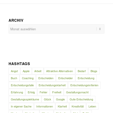
ARCHIV
HASHTAGS
Angst
Apple
Arbeit
Attraktive Alternativen
Bedarf
Blogs
Buch
Coaching
Entscheiden
Entscheider
Entscheidung
Entscheidungsfalle
Entscheidungsklarheit
Entscheidungskriterien
Erfahrung
Erfolg
Fehler
Freiheit
Gestaltungsmacht
Gestaltungsspielräume
Glück
Google
Gute Entscheidung
In eigener Sache
Informationen
Klarheit
Kreativität
Leben