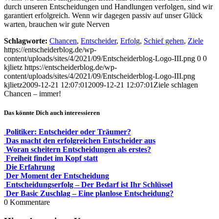
durch unseren Entscheidungen und Handlungen verfolgen, sind wir
garantiert erfolgreich. Wenn wir dagegen passiv auf unser Glück
warten, brauchen wir gute Nerven
Schlagworte:
Chancen
,
Entscheider
,
Erfolg
,
Schief gehen
,
Ziele
https://entscheiderblog.de/wp-
content/uploads/sites/4/2021/09/Entscheiderblog-Logo-III.png
0
0
kjlietz
https://entscheiderblog.de/wp-
content/uploads/sites/4/2021/09/Entscheiderblog-Logo-III.png
kjlietz
2009-12-21 12:07:01
2009-12-21 12:07:01
Ziele schlagen
Chancen – immer!
Das könnte Dich auch interessieren
Politiker: Entscheider oder Träumer?
Das macht den erfolgreichen Entscheider aus
Woran scheitern Entscheidungen als erstes?
Freiheit findet im Kopf statt
Die Erfahrung
Der Moment der Entscheidung
Entscheidungserfolg – Der Bedarf ist Ihr Schlüssel
Der Basic Zuschlag – Eine planlose Entscheidung?
0
Kommentare