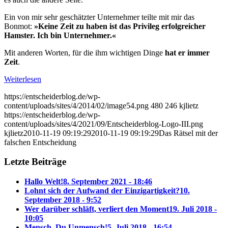
Ein von mir sehr geschätzter Unternehmer teilte mit mir das
Bonmot:
»Keine Zeit zu haben ist das Privileg erfolgreicher
Hamster. Ich bin Unternehmer.«
Mit anderen Worten, für die ihm wichtigen Dinge
hat er immer
Zeit
.
Weiterlesen
https://entscheiderblog.de/wp-
content/uploads/sites/4/2014/02/image54.png
480
246
kjlietz
https://entscheiderblog.de/wp-
content/uploads/sites/4/2021/09/Entscheiderblog-Logo-III.png
kjlietz
2010-11-19 09:19:29
2010-11-19 09:19:29
Das Rätsel mit der
falschen Entscheidung
Letzte Beiträge
Hallo Welt!
8. September 2021 - 18:46
Lohnt sich der Aufwand der Einzigartigkeit?
10.
September 2018 - 9:52
Wer darüber schläft, verliert den Moment
19. Juli 2018 -
10:05
Mensch, Du Unmensch!
5. Juli 2018 - 16:54