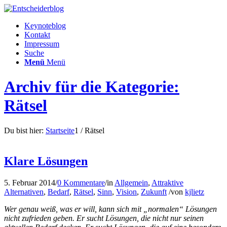
Keynoteblog
Kontakt
Impressum
Suche
Menü
Menü
Archiv für die Kategorie:
Rätsel
Du bist hier:
Startseite
1
/
Rätsel
Klare Lösungen
5. Februar 2014
/
0 Kommentare
/
in
Allgemein
,
Attraktive
Alternativen
,
Bedarf
,
Rätsel
,
Sinn
,
Vision
,
Zukunft
/
von
kjlietz
Wer genau weiß, was er will, kann sich mit „normalen“ Lösungen
nicht zufrieden geben. Er sucht Lösungen, die nicht nur seinen