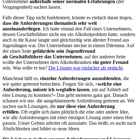
Unternehmer
außerhalb seiner normalen Erfahrungen
(der
Vergangenheit) suchen lassen.
Falls dieser Tipp nicht funktioniert, könnte es einfach daran liegen,
dass die Anforderungen thematisch sehr weit
auseinanderliegen
. Ich hatte einmal den Fall eines Unternehmers,
dessen Geschäftsführer nicht nur ein Alkoholproblem hatte, sondern
auch in die Kasse langte und gleichzeitig sein ältester Freund aus
Jugendtagen war. Der Unternehmer steckte in einem Dilemma. Auf
der einen Seite
gefährdete sein Jugendfreund
als Geschäftsführer das Unternehmen
, auf der anderen Seite
wollte der Unternehmer dem Alkoholkranken
ein guter Freund
sein. Was sollte er tun?
Die Lösung war einfacher als gedacht
.
Manchmal hilft es,
einzelne Anforderungen auszublenden
, die
wir später getrennt betrachten. Fragen Sie sich, »
welche eine
Anforderung, müsste ich wegfallen lassen
, um auf Anhieb auf
eine Lösung zu kommen?« Das geht meistens ganz gut. Danach
schauen wir uns die ausgeklammerte Anforderung getrennt an. Wir
suchen nach Lösungen, die
nur diese eine Anforderung
erfüllen
. Oft ergibt sich dann plötzlich die eine oder andere Idee,
wie alle Anforderungen mit einer einzigen Lösung unter einen Hut
passen. Unser Gehirn arbeitet oft assoziativ. Das heißt, es sucht nach
Ähnlichkeiten und bildet so neue Ideen.