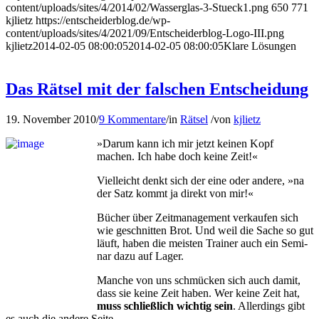
content/uploads/sites/4/2014/02/Wasserglas-3-Stueck1.png
650
771
kjlietz
https://entscheiderblog.de/wp-
content/uploads/sites/4/2021/09/Entscheiderblog-Logo-III.png
kjlietz
2014-02-05 08:00:05
2014-02-05 08:00:05
Klare Lösungen
Das Rätsel mit der falschen Entscheidung
19. November 2010
/
9 Kommentare
/
in
Rätsel
/
von
kjlietz
»Darum kann ich mir jetzt keinen Kopf
machen. Ich habe doch keine Zeit!«
Vielleicht denkt sich der eine oder andere, »na
der Satz kommt ja di­rekt von mir!«
Bücher über Zeitmanagement verkaufen sich
wie geschnitten Brot. Und weil die Sache so gut
läuft, haben die meisten Trainer auch ein Semi­
nar dazu auf Lager.
Manche von uns schmücken sich auch damit,
dass sie keine Zeit ha­ben. Wer keine Zeit hat,
muss schließlich wichtig sein
. Allerdings gibt
es auch die andere Seite.