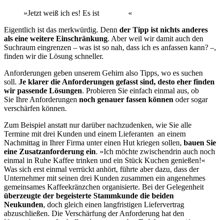
»Jetzt weiß ich es! Es ist
die Nase
«
Eigentlich ist das merkwürdig. Denn
der Tipp ist nichts anderes
als eine weitere Einschränkung
. Aber weil wir damit auch den
Suchraum eingrenzen – was ist so nah, dass ich es anfassen kann? –,
finden wir die Lösung schneller.
Anforderungen geben unserem Gehirn also Tipps, wo es suchen
soll.
Je klarer die Anforderungen gefasst sind, desto eher finden
wir passende Lösungen
. Probieren Sie einfach einmal aus, ob
Sie Ihre Anforderungen
noch genauer fassen können
oder sogar
verschärfen können.
Zum Beispiel anstatt nur darüber nachzudenken, wie Sie alle
Termine mit drei Kunden und einem Lieferanten an einem
Nachmittag in Ihrer Firma unter einen Hut kriegen sollen,
bauen Sie
eine Zusatzanforderung ein
. »Ich möchte zwischendrin auch noch
einmal in Ruhe Kaffee trinken und ein Stück Kuchen genießen!«
Was sich erst einmal verrückt anhört, führte aber dazu, dass der
Unternehmer mit seinen drei Kunden zusammen ein angenehmes
gemeinsames Kaffeekränzchen organisierte. Bei der Gelegenheit
überzeugte der begeisterte Stammkunde die beiden
Neukunden
, doch gleich einen langfristigen Liefervertrag
abzuschließen. Die Verschärfung der Anforderung hat den