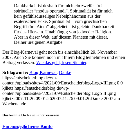
Dankbarkeit ist deshalb für mich ein zweifelsfrei
spiritueller “modus operandi”. Spiritualität ist für mich
kein gefühlsdusseliges Nebelphänomen aus der
esoterischen Ecke. Spiritualität – vom griechischen
Begriff für “Atem” abgeleitet – ist gelebte Dankbarkeit
für das Hiersein. Unabhängig von jedweder Religion.
Aber in dieser Welt, auf diesem Planeten mit dieser,
Deiner ureigenen Aufgabe.
Der Blog-Karneval geht noch bis einschließlich 29. November
2007. Auch Sie können noch mit Ihrem Blog teilnehmen und einen
Beitrag verfassen.
Wie das geht, lesen Sie hier
.
Schlagworte:
Blog-Karneval
,
Danke
https://entscheiderblog.de/wp-
content/uploads/sites/4/2021/09/Entscheiderblog-Logo-III.png
0
0
kjlietz
https://entscheiderblog.de/wp-
content/uploads/sites/4/2021/09/Entscheiderblog-Logo-III.png
kjlietz
2007-11-26 09:01:26
2007-11-26 09:01:26
Danke 2007 am
Wochenende
Das könnte Dich auch interessieren
Ein ausgeglichenes Konto