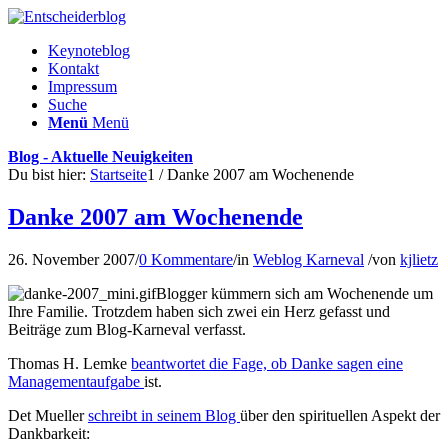
Keynoteblog
Kontakt
Impressum
Suche
Menü
Menü
Blog - Aktuelle Neuigkeiten
Du bist hier:
Startseite
1
/
Danke 2007 am Wochenende
Danke 2007 am Wochenende
26. November 2007
/
0 Kommentare
/
in
Weblog Karneval
/
von
kjlietz
Blogger kümmern sich am Wochenende um
Ihre Familie. Trotzdem haben sich zwei ein Herz gefasst und
Beiträge zum Blog-Karneval verfasst.
Thomas H. Lemke
beantwortet die Fage, ob Danke sagen eine
Managementaufgabe
ist.
Det Mueller
schreibt in seinem Blog
über den spirituellen Aspekt der
Dankbarkeit: