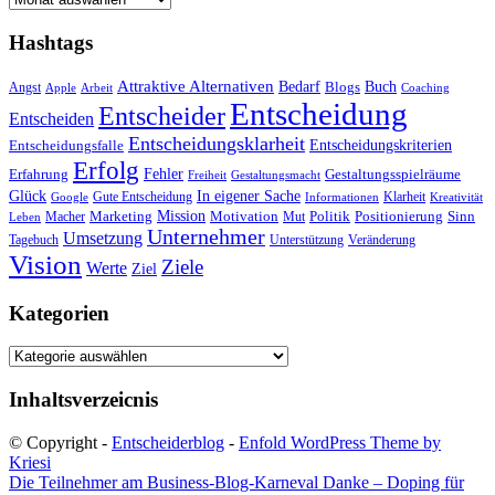
Hashtags
Attraktive Alternativen
Buch
Bedarf
Angst
Blogs
Apple
Arbeit
Coaching
Entscheidung
Entscheider
Entscheiden
Entscheidungsklarheit
Entscheidungskriterien
Entscheidungsfalle
Erfolg
Fehler
Erfahrung
Gestaltungsspielräume
Freiheit
Gestaltungsmacht
Glück
In eigener Sache
Gute Entscheidung
Klarheit
Google
Informationen
Kreativität
Mission
Marketing
Motivation
Politik
Positionierung
Sinn
Macher
Mut
Leben
Unternehmer
Umsetzung
Tagebuch
Unterstützung
Veränderung
Vision
Ziele
Werte
Ziel
Kategorien
Kategorien
Inhaltsverzeicnis
© Copyright -
Entscheiderblog
-
Enfold WordPress Theme by
Kriesi
Die Teilnehmer am Business-Blog-Karneval
Danke – Doping für