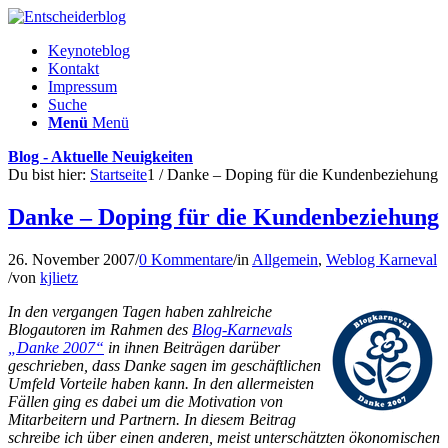
Keynoteblog
Kontakt
Impressum
Suche
Menü
Menü
Blog - Aktuelle Neuigkeiten
Du bist hier:
Startseite
1
/
Danke – Doping für die Kundenbeziehung
Danke – Doping für die Kundenbeziehung
26. November 2007
/
0 Kommentare
/
in
Allgemein
,
Weblog Karneval
/
von
kjlietz
In den vergangen Tagen haben zahlreiche
Blogautoren im Rahmen des
Blog-Karnevals
„Danke 2007“
in ihnen Beiträgen darüber
geschrieben, dass Danke sagen im geschäftlichen
Umfeld Vorteile haben kann. In den allermeisten
Fällen ging es dabei um die Motivation von
Mitarbeitern und Partnern. In diesem Beitrag
schreibe ich über einen anderen, meist unterschätzten ökonomischen