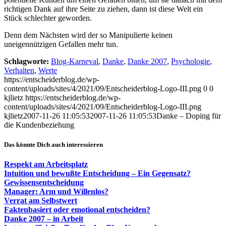
richtigen Dank auf ihre Seite zu ziehen, dann ist diese Welt ein
Stück schlechter geworden.
Denn dem Nächsten wird der so Manipulierte keinen
uneigennützigen Gefallen mehr tun.
Schlagworte:
Blog-Karneval
,
Danke
,
Danke 2007
,
Psychologie
,
Verhalten
,
Werte
https://entscheiderblog.de/wp-
content/uploads/sites/4/2021/09/Entscheiderblog-Logo-III.png
0
0
kjlietz
https://entscheiderblog.de/wp-
content/uploads/sites/4/2021/09/Entscheiderblog-Logo-III.png
kjlietz
2007-11-26 11:05:53
2007-11-26 11:05:53
Danke – Doping für
die Kundenbeziehung
Das könnte Dich auch interessieren
Respekt am Arbeitsplatz
Intuition und bewußte Entscheidung – Ein Gegensatz?
Gewissensentscheidung
Manager: Arm und Willenlos?
Verrat am Selbstwert
Faktenbasiert oder emotional entscheiden?
Danke 2007 – in Arbeit