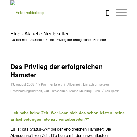
Blog - Aktuelle Neuigkeiten
Du bist hier:
Startseite
/
Das Privileg der erfolgreichen Hamster
s
Das Privileg der erfolgreichen
Hamster
/
/
13. August 2008
5 Kommentare
in
Allgemein
,
Einfach umsetzen
,
/
Entscheidungsklarheit
,
Gut Entscheiden
,
Meine Meinung
,
Sinn
von
kjlietz
„Ich habe keine Zeit. Wer kann sich das schon leisten, seine
Entscheidungen intensiv vorzubereiten?“
Es ist das Status-Symbol der erfolgreichen Hamster: Die
Abwesenheit von Zeit. Die Leute mit den unwichtigsten