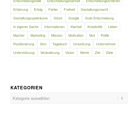
Entscheidungsfalle
Entscheidungsklarheit
Entscheidungskriterien
Erfahrung
Erfolg
Fehler
Freiheit
Gestaltungsmacht
Gestaltungsspielräume
Glück
Google
Gute Entscheidung
In eigener Sache
Informationen
Klarheit
Kreativität
Leben
Macher
Marketing
Mission
Motivation
Mut
Politik
Positionierung
Sinn
Tagebuch
Umsetzung
Unternehmer
Unterstützung
Veränderung
Vision
Werte
Ziel
Ziele
KATEGORIEN
Kategorien