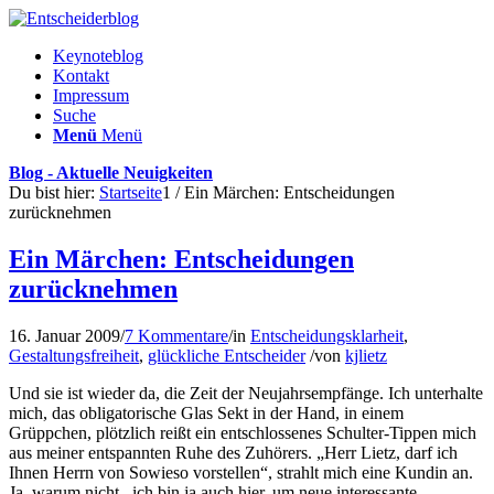
Keynoteblog
Kontakt
Impressum
Suche
Menü
Menü
Blog - Aktuelle Neuigkeiten
Du bist hier:
Startseite
1
/
Ein Märchen: Entscheidungen
zurücknehmen
Ein Märchen: Entscheidungen
zurücknehmen
16. Januar 2009
/
7 Kommentare
/
in
Entscheidungsklarheit
,
Gestaltungsfreiheit
,
glückliche Entscheider
/
von
kjlietz
Und sie ist wieder da, die Zeit der Neujahrsempfänge. Ich unterhalte
mich, das obligatorische Glas Sekt in der Hand, in einem
Grüppchen, plötzlich reißt ein entschlossenes Schulter-Tippen mich
aus meiner entspannten Ruhe des Zuhörers. „Herr Lietz, darf ich
Ihnen Herrn von Sowieso vorstellen“, strahlt mich eine Kundin an.
Ja, warum nicht, ich bin ja auch hier, um neue interessante