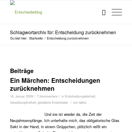
Schlagwortarchiv für: Entscheidung zurücknehmen
Du bist hier:
Startseite
/
Entscheidung zurücknehmen
Beiträge
Ein Märchen: Entscheidungen
zurücknehmen
/
/
16. Januar 2009
7 Kommentare
in
Entscheidungsklarheit
,
/
Gestaltungsfreiheit
,
glückliche Entscheider
von
kjlietz
Und sie ist wieder da, die Zeit der
Neujahrsempfänge. Ich unterhalte mich, das obligatorische Glas
Sekt in der Hand, in einem Grüppchen, plötzlich reißt ein