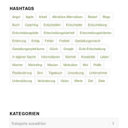
HASHTAGS
Angst
Apple
Arbeit
Attraktive Alternativen
Bedarf
Blogs
Buch
Coaching
Entscheiden
Entscheider
Entscheidung
Entscheidungsfalle
Entscheidungsklarheit
Entscheidungskriterien
Erfahrung
Erfolg
Fehler
Freiheit
Gestaltungsmacht
Gestaltungsspielräume
Glück
Google
Gute Entscheidung
In eigener Sache
Informationen
Klarheit
Kreativität
Leben
Macher
Marketing
Mission
Motivation
Mut
Politik
Positionierung
Sinn
Tagebuch
Umsetzung
Unternehmer
Unterstützung
Veränderung
Vision
Werte
Ziel
Ziele
KATEGORIEN
Kategorien