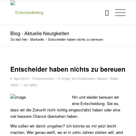
Blog - Aktuelle Neuigkeiten
Du bist hier:
Startseite
/
Entscheider haben nichts zu bereuen
Entscheider haben nichts zu bereuen
/
/
6. April 2010
0 Kommentare
in
Erfolg
,
Gut Entscheiden
,
Mission
,
Risiko
,
/
Vision
von
kjlietz
Hin und wieder bereuen wir
eine Entscheidung. Sei es,
dass wir die Zukunft nicht richtig eingeschätzt haben oder eine
viel bessere Chance übersehen haben.
Wie sollen wir damit umgehen? Ich könnte es mir jetzt leicht
machen. Wer genau weiß, wo er in zehn Jahren stehen will, wird