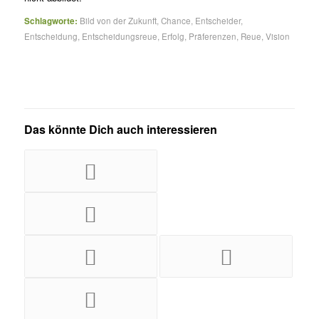
Schlagworte:
Bild von der Zukunft
,
Chance
,
Entscheider
,
Entscheidung
,
Entscheidungsreue
,
Erfolg
,
Präferenzen
,
Reue
,
Vision
Das könnte Dich auch interessieren