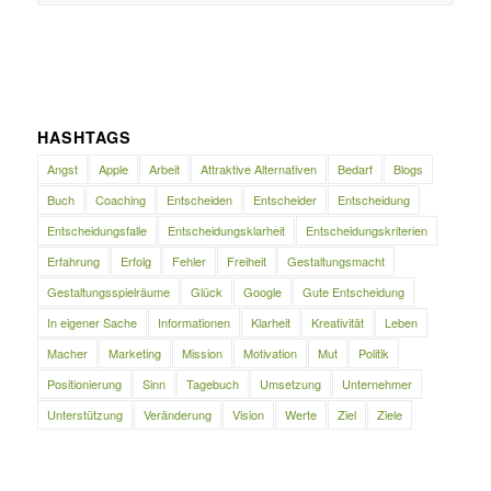
HASHTAGS
Angst
Apple
Arbeit
Attraktive Alternativen
Bedarf
Blogs
Buch
Coaching
Entscheiden
Entscheider
Entscheidung
Entscheidungsfalle
Entscheidungsklarheit
Entscheidungskriterien
Erfahrung
Erfolg
Fehler
Freiheit
Gestaltungsmacht
Gestaltungsspielräume
Glück
Google
Gute Entscheidung
In eigener Sache
Informationen
Klarheit
Kreativität
Leben
Macher
Marketing
Mission
Motivation
Mut
Politik
Positionierung
Sinn
Tagebuch
Umsetzung
Unternehmer
Unterstützung
Veränderung
Vision
Werte
Ziel
Ziele