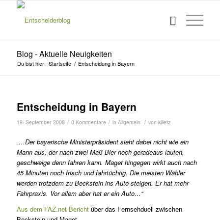
Blog - Aktuelle Neuigkeiten
Du bist hier:
Startseite
/
Entscheidung in Bayern
Entscheidung in Bayern
/
/
/
19. September 2008
0 Kommentare
in
Allgemein
von
kjlietz
„…Der bayerische Ministerpräsident sieht dabei nicht wie ein
Mann aus, der nach zwei Maß Bier noch geradeaus laufen,
geschweige denn fahren kann. Maget hingegen wirkt auch nach
45 Minuten noch frisch und fahrtüchtig. Die meisten Wähler
werden trotzdem zu Beckstein ins Auto steigen. Er hat mehr
Fahrpraxis. Vor allem aber hat er ein Auto…“
Aus dem FAZ.net-Bericht
über das Fernsehduell zwischen
Beckstein und Maget