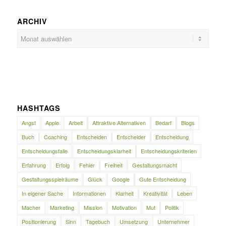
ARCHIV
HASHTAGS
Angst
Apple
Arbeit
Attraktive Alternativen
Bedarf
Blogs
Buch
Coaching
Entscheiden
Entscheider
Entscheidung
Entscheidungsfalle
Entscheidungsklarheit
Entscheidungskriterien
Erfahrung
Erfolg
Fehler
Freiheit
Gestaltungsmacht
Gestaltungsspielräume
Glück
Google
Gute Entscheidung
In eigener Sache
Informationen
Klarheit
Kreativität
Leben
Macher
Marketing
Mission
Motivation
Mut
Politik
Positionierung
Sinn
Tagebuch
Umsetzung
Unternehmer