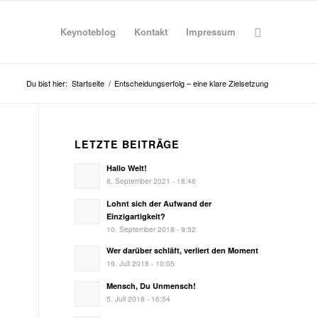
Keynoteblog
Kontakt
Impressum
Du bist hier:
Startseite
/
Entscheidungserfolg – eine klare Zielsetzung
LETZTE BEITRÄGE
Hallo Welt!
8. September 2021 - 18:46
Lohnt sich der Aufwand der
Einzigartigkeit?
10. September 2018 - 9:52
Wer darüber schläft, verliert den Moment
19. Juli 2018 - 10:05
Mensch, Du Unmensch!
5. Juli 2018 - 16:54