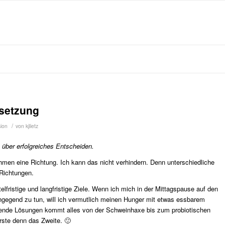
lsetzung
/
sion
von
kjlietz
über erfolgreiches Entscheiden.
en eine Richtung. Ich kann das nicht verhindern. Denn unterschiedliche
 Richtungen.
ttelfristige und langfristige Ziele. Wenn ich mich in der Mittagspause auf den
egend zu tun, will ich vermutlich meinen Hunger mit etwas essbarem
passende Lösungen kommt alles von der Schweinhaxe bis zum probiotischen
rste denn das Zweite. 🙂