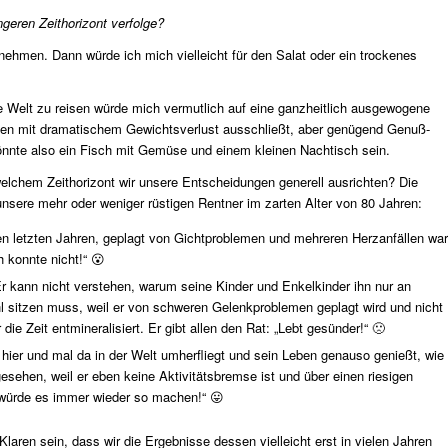
geren Zeithorizont verfolge?
bnehmen. Dann würde ich mich
vielleicht für den Salat oder ein trockenes
 die Welt zu reisen würde mich vermutlich auf eine ganzheitlich ausgewogene
iäten mit dramatischem Gewichtsverlust ausschließt, aber genügend Genuß-
önnte also ein Fisch mit Gemüse und einem kleinen Nachtisch sein.
n welchem Zeithorizont wir unsere Entscheidungen generell ausrichten? Die
unsere mehr oder weniger rüstigen Rentner im zarten Alter von 80 Jahren:
einen letzten Jahren, geplagt von Gichtproblemen und mehreren Herzanfällen war
h konnte nicht!“ 😮
 Er kann nicht verstehen, warum seine Kinder und Enkelkinder ihn nur an
hl sitzen muss, weil er von schweren Gelenkproblemen geplagt wird und nicht
ie Zeit entmineralisiert. Er gibt allen den Rat: „Lebt gesünder!“ 🙁
l hier und mal da in der Welt umherfliegt und sein Leben genauso genießt, wie
 gesehen, weil er eben keine Aktivitätsbremse ist und über einen riesigen
h würde es immer wieder so machen!“ 😛
laren sein, dass wir die Ergebnisse dessen vielleicht erst in vielen Jahren