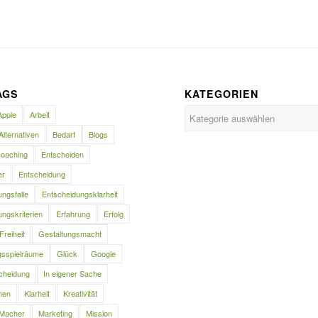
AGS
KATEGORIEN
Kategorien
Apple
Arbeit
Alternativen
Bedarf
Blogs
oaching
Entscheiden
er
Entscheidung
ngsfalle
Entscheidungsklarheit
ngskriterien
Erfahrung
Erfolg
Freiheit
Gestaltungsmacht
gsspielräume
Glück
Google
cheidung
In eigener Sache
nen
Klarheit
Kreativität
Macher
Marketing
Mission