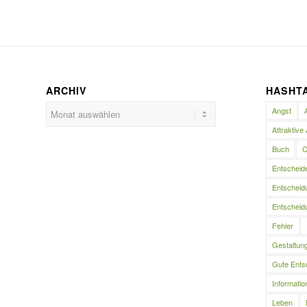
ARCHIV
HASHT
Angst
Attraktive 
Buch
C
Entscheid
Entscheidu
Entscheidu
Fehler
Gestaltun
Gute Ents
Informatio
Leben