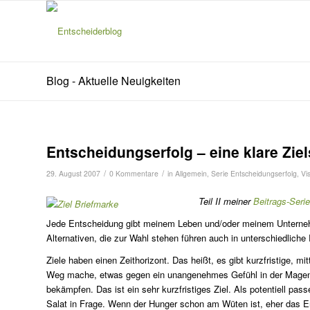
Blog - Aktuelle Neuigkeiten
Entscheidungserfolg – eine klare Zie
/
/
29. August 2007
0 Kommentare
in
Allgemein
,
Serie Entscheidungserfolg
,
Vi
Teil II meiner
Beitrags-Serie
Jede Entscheidung gibt meinem Leben und/oder meinem Unternehm
Alternativen, die zur Wahl stehen führen auch in unterschiedliche
Ziele haben einen Zeithorizont. Das heißt, es gibt kurzfristige, mi
Weg mache, etwas gegen ein unangenehmes Gefühl in der Mageng
bekämpfen. Das ist ein sehr kurzfristiges Ziel. Als potentiell 
Salat in Frage. Wenn der Hunger schon am Wüten ist, eher das E