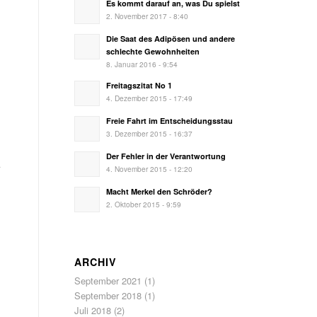
Es kommt darauf an, was Du spielst
2. November 2017 - 8:40
Die Saat des Adipösen und andere
schlechte Gewohnheiten
8. Januar 2016 - 9:54
Freitagszitat No 1
4. Dezember 2015 - 17:49
Freie Fahrt im Entscheidungsstau
3. Dezember 2015 - 16:37
Der Fehler in der Verantwortung
4. November 2015 - 12:20
Macht Merkel den Schröder?
2. Oktober 2015 - 9:59
ARCHIV
September 2021
(1)
September 2018
(1)
Juli 2018
(2)