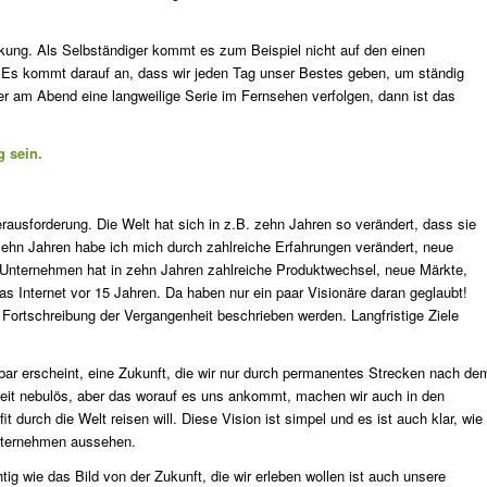
kung. Als Selbständiger kommt es zum Beispiel nicht auf den einen
 Es kommt darauf an, dass wir jeden Tag unser Bestes geben, um ständig
r am Abend eine langweilige Serie im Fernsehen verfolgen, dann ist das
g sein.
rausforderung. Die Welt hat sich in z.B. zehn Jahren so verändert, dass sie
 zehn Jahren habe ich mich durch zahlreiche Erfahrungen verändert, neue
 Unternehmen hat in zehn Jahren zahlreiche Produktwechsel, neue Märkte,
as Internet vor 15 Jahren. Da haben nur ein paar Visionäre daran geglaubt!
 Fortschreibung der Vergangenheit beschrieben werden. Langfristige Ziele
chbar erscheint, eine Zukunft, die wir nur durch permanentes Strecken nach de
 weit nebulös, aber das worauf es uns ankommt, machen wir auch in den
t durch die Welt reisen will. Diese Vision ist simpel und es ist auch klar, wie
Unternehmen aussehen.
ig wie das Bild von der Zukunft, die wir erleben wollen ist auch unsere