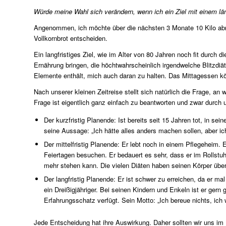
Würde meine Wahl sich verändern, wenn ich ein Ziel mit einem län
Angenommen, ich möchte über die nächsten 3 Monate 10 Kilo a
Vollkornbrot entscheiden.
Ein langfristiges Ziel, wie im Alter von 80 Jahren noch fit durch
Ernährung bringen, die höchtwahrscheinlich irgendwelche Blitzd
Elemente enthält, mich auch daran zu halten. Das Mittagessen k
Nach unserer kleinen Zeitreise stellt sich natürlich die Frage, a
Frage ist eigentlich ganz einfach zu beantworten und zwar durch 
Der kurzfristig Planende: Ist bereits seit 15 Jahren tot, in s
seine Aussage: „Ich hätte alles anders machen sollen, aber ic
Der mittelfristig Planende: Er lebt noch in einem Pflegeheim.
Feiertagen besuchen. Er bedauert es sehr, dass er im Rollstu
mehr stehen kann. Die vielen Diäten haben seinen Körper über d
Der langfristig Planende: Er ist schwer zu erreichen, da er ma
ein Dreißigjähriger. Bei seinen Kindern und Enkeln ist er gern
Erfahrungsschatz verfügt. Sein Motto: „Ich bereue nichts, ic
Jede Entscheidung hat ihre Auswirkung. Daher sollten wir uns im K