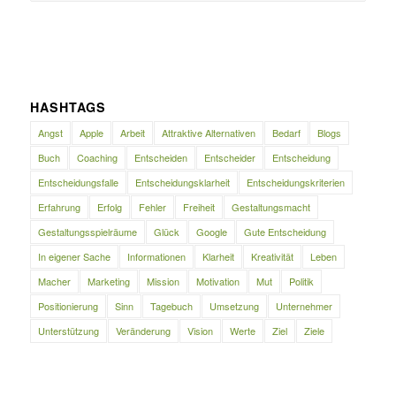
HASHTAGS
Angst
Apple
Arbeit
Attraktive Alternativen
Bedarf
Blogs
Buch
Coaching
Entscheiden
Entscheider
Entscheidung
Entscheidungsfalle
Entscheidungsklarheit
Entscheidungskriterien
Erfahrung
Erfolg
Fehler
Freiheit
Gestaltungsmacht
Gestaltungsspielräume
Glück
Google
Gute Entscheidung
In eigener Sache
Informationen
Klarheit
Kreativität
Leben
Macher
Marketing
Mission
Motivation
Mut
Politik
Positionierung
Sinn
Tagebuch
Umsetzung
Unternehmer
Unterstützung
Veränderung
Vision
Werte
Ziel
Ziele