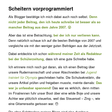
Scheitern vorprogrammiert
Als Blogger bestätige ich mich dabei auch noch selbst.
Denn
nicht jeder Beitrag, den ich heute schreibe ist besser als so
mancher Beitrag aus dem Jahre 2007. 😮
Aber das ist eine Betrachtung,
bei der ich nur verlieren kann
.
Denn natürlich schaue ich auf die besten Beiträge von 2007 und
vergleiche sie mit den weniger guten Beiträgen aus der Jetztzeit.
Dabei entdeckte ich schon
während meiner Zeit als Redakteur
bei der Schülerzeitung
, dass ich eine gute Schreibe habe.
Ich erinnere mich noch gut daran, als ich einen Beitrag über
unsere Rudermannschaft und unser Abschneiden bei
Jugend
trainiert für Olympia
geschrieben hatte. Die Schulsekretärin, die
unsere Artikel prüfen und freigeben musste, meinte damals:
Das
war ja unfassbar spannend!
Das war es wirklich, denn mitten
im Finalrennen fuhr unser Boot über eine wilde Boje und unsere
Achter war plötzlich steuerlos, weil das Steuerseil – Zing –, wie
eine Gitarrenseite gerissen war. 😯
Die alten Schätzchen meines Blogs sind also durchaus