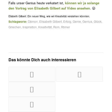
Falls unser Genius heute verkatert ist,
können wir ja solange
den Vortrag von Elisabeth Gilbert auf Video ansehen.
😛
Elisbeth Gilbert: Ein neuer Weg, wie wir Kreativität verstehen könnten.
Schlagworte:
Dämon
,
Elisabeth Gilbert
,
Erfolg
,
Genie
,
Genius
,
Glück
,
Griechen
,
Inspiration
,
Kreativität
,
Rom
,
Römer
Das könnte Dich auch interessieren