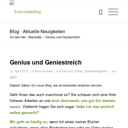
Blog - Aktuelle Neuigkeiten
Du bist hier:
Startseite
/
Genius und Geniestreich
Genius und Geniestreich
/
/
/
12. April 2012
0 Kommentare
in
Erfahrung
,
Erfolg
,
Selbstwertgefühl
von
kjlietz
Elisbeth Gilbert: Ein neuer Weg, wie wir Kreativität verstehen könnten.
Geht Ihnen das auch manchmal so? Sie schauen sich eine Ihrer
früheren Arbeiten an und
sind überrascht, wie gut Sie damals
waren
. Vielleicht fragen Sie sich sogar:
Habe ich das wirklich
selbst gemacht?
Mir geht es häufig so
, wenn ich eines meiner Bücher
aufschlage, einen alten Blogbeitrag lese oder ein Video meiner