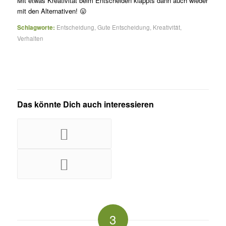
Mit etwas Kreativität beim Entscheiden klappts dann auch wieder
mit den Alternativen! 😛
Schlagworte:
Entscheidung
,
Gute Entscheidung
,
Kreativität
,
Verhalten
Das könnte Dich auch interessieren
3