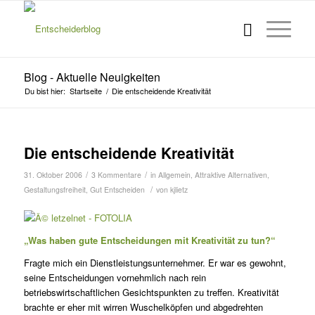
Blog - Aktuelle Neuigkeiten
Du bist hier:
Startseite
/
Die entscheidende Kreativität
s
s
s
Die entscheidende Kreativität
/
/
31. Oktober 2006
3 Kommentare
in
Allgemein
,
Attraktive Alternativen
,
/
Gestaltungsfreiheit
,
Gut Entscheiden
von
kjlietz
„Was haben gute Entscheidungen mit Kreativität zu tun?“
Fragte mich ein Dienstleistungsunternehmer. Er war es gewohnt,
seine Entscheidungen vornehmlich nach rein
betriebswirtschaftlichen Gesichtspunkten zu treffen. Kreativität
brachte er eher mit wirren Wuschelköpfen und abgedrehten