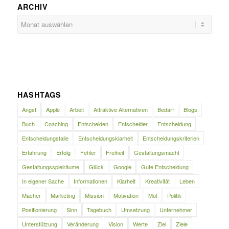
ARCHIV
HASHTAGS
Angst
Apple
Arbeit
Attraktive Alternativen
Bedarf
Blogs
Buch
Coaching
Entscheiden
Entscheider
Entscheidung
Entscheidungsfalle
Entscheidungsklarheit
Entscheidungskriterien
Erfahrung
Erfolg
Fehler
Freiheit
Gestaltungsmacht
Gestaltungsspielräume
Glück
Google
Gute Entscheidung
In eigener Sache
Informationen
Klarheit
Kreativität
Leben
Macher
Marketing
Mission
Motivation
Mut
Politik
Positionierung
Sinn
Tagebuch
Umsetzung
Unternehmer
Unterstützung
Veränderung
Vision
Werte
Ziel
Ziele