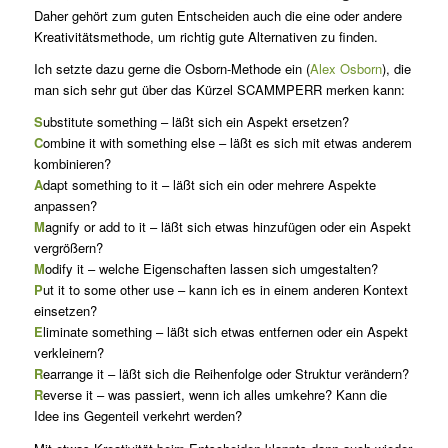
Daher gehört zum guten Entscheiden auch die eine oder andere
Kreativitätsmethode, um richtig gute Alternativen zu finden.
Ich setzte dazu gerne die Osborn-Methode ein (
Alex Osborn
), die
man sich sehr gut über das Kürzel SCAMMPERR merken kann:
S
ubstitute something – läßt sich ein Aspekt ersetzen?
C
ombine it with something else – läßt es sich mit etwas anderem
kombinieren?
A
dapt something to it – läßt sich ein oder mehrere Aspekte
anpassen?
M
agnify or add to it – läßt sich etwas hinzufügen oder ein Aspekt
vergrößern?
M
odify it – welche Eigenschaften lassen sich umgestalten?
P
ut it to some other use – kann ich es in einem anderen Kontext
einsetzen?
E
liminate something – läßt sich etwas entfernen oder ein Aspekt
verkleinern?
R
earrange it – läßt sich die Reihenfolge oder Struktur verändern?
R
everse it – was passiert, wenn ich alles umkehre? Kann die
Idee ins Gegenteil verkehrt werden?